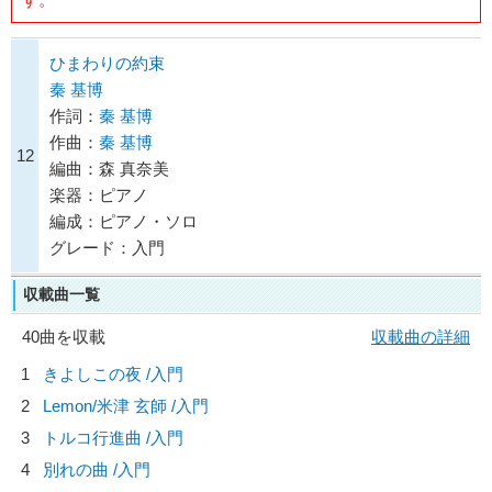
ひまわりの約束
秦 基博
作詞：
秦 基博
作曲：
秦 基博
12
編曲：森 真奈美
楽器：ピアノ
編成：ピアノ・ソロ
グレード：入門
収載曲一覧
40曲を収載
収載曲の詳細
1
きよしこの夜 /入門
2
Lemon/
米津 玄師
/入門
3
トルコ行進曲 /入門
4
別れの曲 /入門