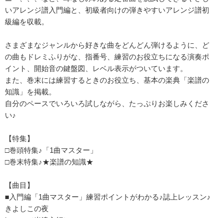
いアレンジ譜入門編と、初級者向けの弾きやすいアレンジ譜初
級編を収載。
さまざまなジャンルから好きな曲をどんどん弾けるように、ど
の曲もドレミふりがな、指番号、練習のお役立ちになる演奏ポ
イント、開始音の鍵盤図、レベル表示がついています。
また、巻末には練習するときのお役立ち、基本の楽典「楽譜の
知識」を掲載。
自分のペースでいろいろ試しながら、たっぷりお楽しみくださ
い♪
【特集】
□巻頭特集♪「1曲マスター」
□巻末特集♪★楽譜の知識★
【曲目】
■入門編「1曲マスター」練習ポイントがわかる♪誌上レッスン♪
きよしこの夜