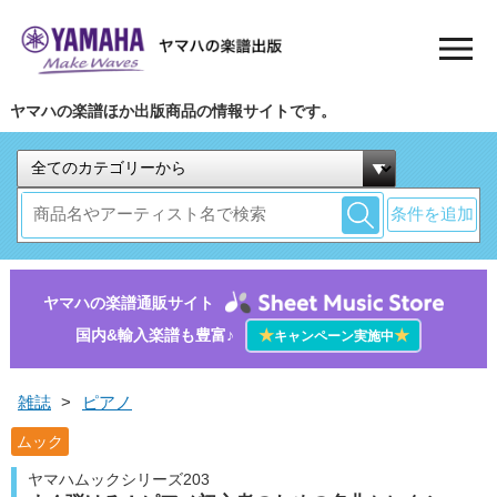
ヤマハの楽譜ほか出版商品の情報サイトです。
条件を追加
ヤマハの楽譜通販サイト
国内&輸入楽譜も豊富♪
★
★
キャンペーン実施中
雑誌
>
ピアノ
ムック
ヤマハムックシリーズ203