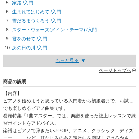
5
家路 /入門
6
生まれてはじめて /入門
7
雪だるまつくろう /入門
8
スター・ウォーズ(メイン・テーマ) /入門
9
君をのせて /入門
10
あの日の川 /入門
もっと見る
ページトップへ
商品の説明
【内容】
ピアノを始めようと思っている入門者から初級者まで、お試し
でも楽しめるピアノ曲集です。
巻頭特集「1曲マスター」では、楽譜を使った誌上レッスンで練
習ポイントをアドバイス。
楽譜はピアノで弾きたいJ-POP、アニメ、クラシック、ディズ
ニー、、、など、耳なじみのある定番曲を腕試しできるやさし