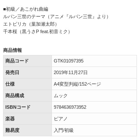
■初級／あこがれ曲編
ルパン三世のテーマ（アニメ『ルパン三世』より）
エトピリカ（葉加瀬太郎）
千本桜（黒うさP feat.初音ミク）
商品情報
商品コード
GTK01097395
発売日
2019年11月27日
仕様
A4変型判縦/152ページ
商品構成
ムック
ISBNコード
9784636973952
楽器
ピアノ
難易度
入門/初級