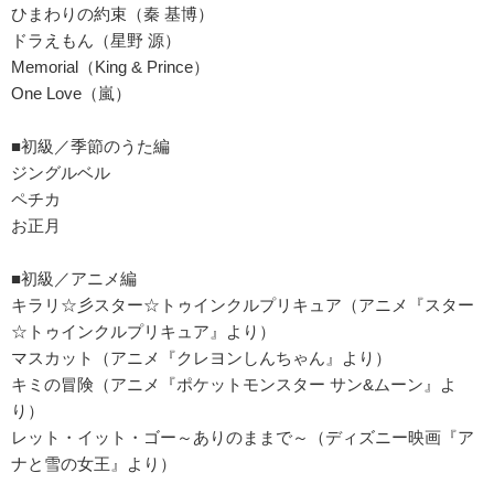
ひまわりの約束（秦 基博）
ドラえもん（星野 源）
Memorial（King & Prince）
One Love（嵐）
■初級／季節のうた編
ジングルベル
ペチカ
お正月
■初級／アニメ編
キラリ☆彡スター☆トゥインクルプリキュア（アニメ『スター
☆トゥインクルプリキュア』より）
マスカット（アニメ『クレヨンしんちゃん』より）
キミの冒険（アニメ『ポケットモンスター サン&ムーン』よ
り）
レット・イット・ゴー～ありのままで～（ディズニー映画『ア
ナと雪の女王』より）