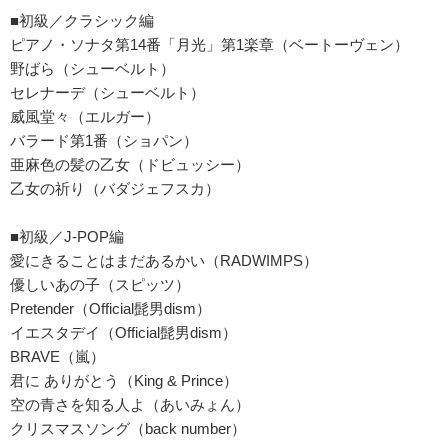
■初級／クラシック編
ピアノ・ソナタ第14番「月光」第1楽章（ベートーヴェン）
野ばら（シューベルト）
セレナーデ（シューベルト）
威風堂々（エルガー）
バラード第1番（ショパン）
亜麻色の髪の乙女（ドビュッシー）
乙女の祈り（バダジェフスカ）
■初級／J-POP編
愛にきることはまだあるかい（RADWIMPS）
優しいあの子（スピッツ）
Pretender（Official髭男dism）
イエスタデイ（Official髭男dism）
BRAVE（嵐）
君に ありがとう（King & Prince）
空の青さを知る人よ（あいみょん）
クリスマスソング（back number）