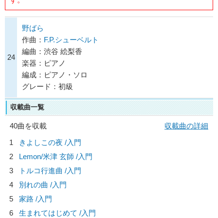
野ばら
作曲：
F.P.シューベルト
編曲：渋谷 絵梨香
24
楽器：ピアノ
編成：ピアノ・ソロ
グレード：初級
収載曲一覧
40曲を収載
収載曲の詳細
1
きよしこの夜 /入門
2
Lemon/
米津 玄師
/入門
3
トルコ行進曲 /入門
4
別れの曲 /入門
5
家路 /入門
6
生まれてはじめて /入門