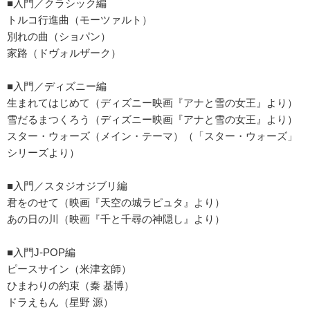
■入門／クラシック編
トルコ行進曲（モーツァルト）
別れの曲（ショパン）
家路（ドヴォルザーク）
■入門／ディズニー編
生まれてはじめて（ディズニー映画『アナと雪の女王』より）
雪だるまつくろう（ディズニー映画『アナと雪の女王』より）
スター・ウォーズ（メイン・テーマ）（「スター・ウォーズ」
シリーズより）
■入門／スタジオジブリ編
君をのせて（映画『天空の城ラピュタ』より）
あの日の川（映画『千と千尋の神隠し』より）
■入門J-POP編
ピースサイン（米津玄師）
ひまわりの約束（秦 基博）
ドラえもん（星野 源）