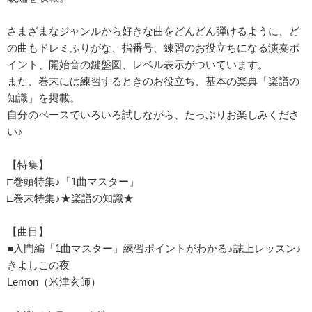
さまざまなジャンルから好きな曲をどんどん弾けるように、ど
の曲もドレミふりがな、指番号、練習のお役立ちになる演奏ポ
イント、開始音の鍵盤図、レベル表示がついています。
また、巻末には練習するときのお役立ち、基本の楽典「楽譜の
知識」を掲載。
自分のペースでいろいろ試しながら、たっぷりお楽しみくださ
い♪
【特集】
□巻頭特集♪「1曲マスター」
□巻末特集♪★楽譜の知識★
【曲目】
■入門編「1曲マスター」練習ポイントがわかる♪誌上レッスン♪
きよしこの夜
Lemon（米津玄師）