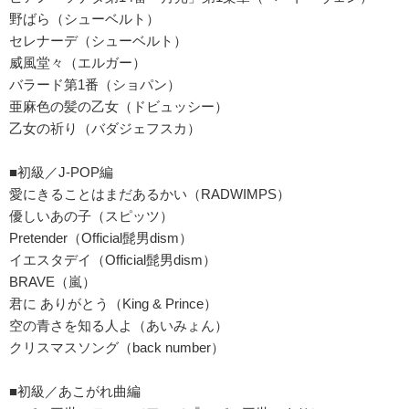
野ばら（シューベルト）
セレナーデ（シューベルト）
威風堂々（エルガー）
バラード第1番（ショパン）
亜麻色の髪の乙女（ドビュッシー）
乙女の祈り（バダジェフスカ）
■初級／J-POP編
愛にきることはまだあるかい（RADWIMPS）
優しいあの子（スピッツ）
Pretender（Official髭男dism）
イエスタデイ（Official髭男dism）
BRAVE（嵐）
君に ありがとう（King & Prince）
空の青さを知る人よ（あいみょん）
クリスマスソング（back number）
■初級／あこがれ曲編