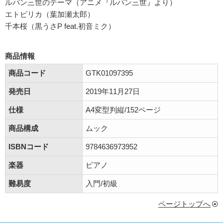
ルパン三世のテーマ（アニメ『ルパン三世』より）
エトピリカ（葉加瀬太郎）
千本桜（黒うさP feat.初音ミク）
商品情報
商品コード
GTK01097395
発売日
2019年11月27日
仕様
A4変型判縦/152ページ
商品構成
ムック
ISBNコード
9784636973952
楽器
ピアノ
難易度
入門/初級
ページトップへ