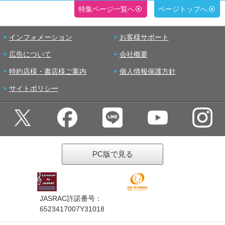
特集ページ一覧へ
ページトップへ
インフォメーション
お客様サポート
広告について
会社概要
特約店様・書店様ご案内
個人情報保護方針
サイトポリシー
PC版で見る
JASRAC許諾番号：
6523417007Y31018