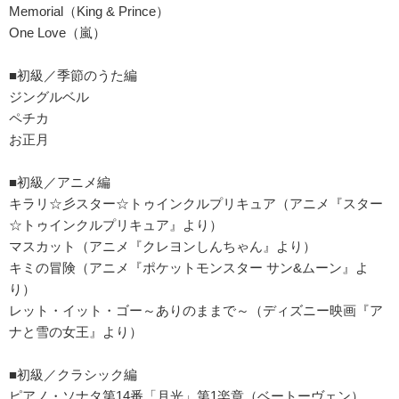
Memorial（King & Prince）
One Love（嵐）
■初級／季節のうた編
ジングルベル
ペチカ
お正月
■初級／アニメ編
キラリ☆彡スター☆トゥインクルプリキュア（アニメ『スター
☆トゥインクルプリキュア』より）
マスカット（アニメ『クレヨンしんちゃん』より）
キミの冒険（アニメ『ポケットモンスター サン&ムーン』よ
り）
レット・イット・ゴー～ありのままで～（ディズニー映画『ア
ナと雪の女王』より）
■初級／クラシック編
ピアノ・ソナタ第14番「月光」第1楽章（ベートーヴェン）