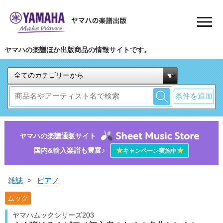
ヤマハの楽譜ほか出版商品の情報サイトです。
条件を追加
ヤマハの楽譜通販サイト
国内&輸入楽譜も豊富♪
★
★
キャンペーン実施中
雑誌
>
ピアノ
ムック
ヤマハムックシリーズ203