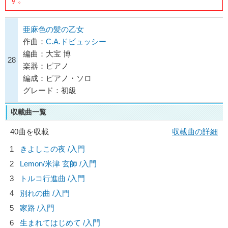
亜麻色の髪の乙女
作曲：
C.A.ドビュッシー
編曲：大宝 博
28
楽器：ピアノ
編成：ピアノ・ソロ
グレード：初級
収載曲一覧
40曲を収載
収載曲の詳細
1
きよしこの夜 /入門
2
Lemon/
米津 玄師
/入門
3
トルコ行進曲 /入門
4
別れの曲 /入門
5
家路 /入門
6
生まれてはじめて /入門