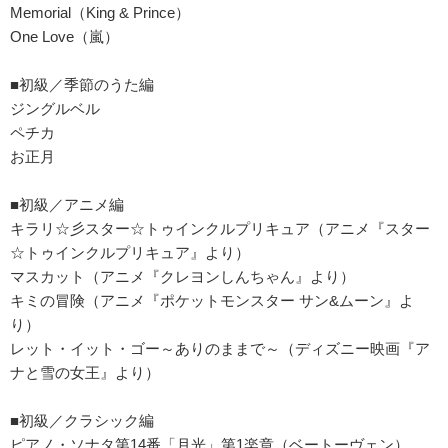
Memorial（King & Prince）
One Love（嵐）
■初級／季節のうた編
ジングルベル
ペチカ
お正月
■初級／アニメ編
キラリ☆彡スター☆トゥインクルプリキュア（アニメ『スター
☆トゥインクルプリキュア』より）
マスカット（アニメ『クレヨンしんちゃん』より）
キミの冒険（アニメ『ポケットモンスター サン&ムーン』よ
り）
レット・イット・ゴー～ありのままで～（ディズニー映画『ア
ナと雪の女王』より）
■初級／クラシック編
ピアノ・ソナタ第14番「月光」第1楽章（ベートーヴェン）