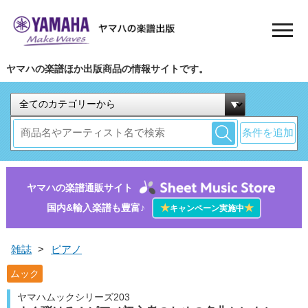
ヤマハの楽譜ほか出版商品の情報サイトです。
条件を追加
ヤマハの楽譜通販サイト
国内&輸入楽譜も豊富♪
★
★
キャンペーン実施中
雑誌
>
ピアノ
ムック
ヤマハムックシリーズ203