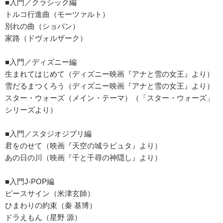
■入門／クラシック編
トルコ行進曲（モーツァルト）
別れの曲（ショパン）
家路（ドヴォルザーク）
■入門／ディズニー編
生まれてはじめて（ディズニー映画『アナと雪の女王』より）
雪だるまつくろう（ディズニー映画『アナと雪の女王』より）
スター・ウォーズ（メイン・テーマ）（「スター・ウォーズ」
シリーズより）
■入門／スタジオジブリ編
君をのせて（映画『天空の城ラピュタ』より）
あの日の川（映画『千と千尋の神隠し』より）
■入門J-POP編
ピースサイン（米津玄師）
ひまわりの約束（秦 基博）
ドラえもん（星野 源）