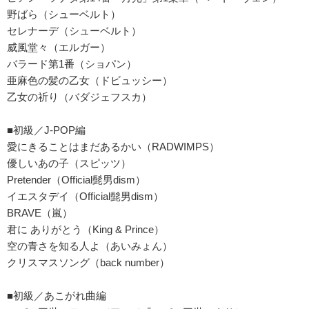
野ばら（シューベルト）
セレナーデ（シューベルト）
威風堂々（エルガー）
バラード第1番（ショパン）
亜麻色の髪の乙女（ドビュッシー）
乙女の祈り（バダジェフスカ）
■初級／J-POP編
愛にきることはまだあるかい（RADWIMPS）
優しいあの子（スピッツ）
Pretender（Official髭男dism）
イエスタデイ（Official髭男dism）
BRAVE（嵐）
君に ありがとう（King & Prince）
空の青さを知る人よ（あいみょん）
クリスマスソング（back number）
■初級／あこがれ曲編