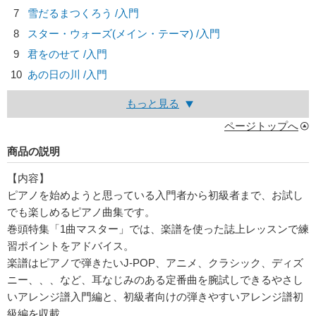
7
雪だるまつくろう /入門
8
スター・ウォーズ(メイン・テーマ) /入門
9
君をのせて /入門
10
あの日の川 /入門
もっと見る
ページトップへ
商品の説明
【内容】
ピアノを始めようと思っている入門者から初級者まで、お試し
でも楽しめるピアノ曲集です。
巻頭特集「1曲マスター」では、楽譜を使った誌上レッスンで練
習ポイントをアドバイス。
楽譜はピアノで弾きたいJ-POP、アニメ、クラシック、ディズ
ニー、、、など、耳なじみのある定番曲を腕試しできるやさし
いアレンジ譜入門編と、初級者向けの弾きやすいアレンジ譜初
級編を収載。