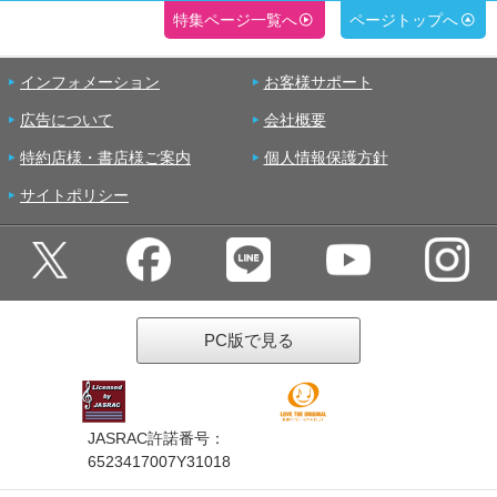
特集ページ一覧へ
ページトップへ
インフォメーション
お客様サポート
広告について
会社概要
特約店様・書店様ご案内
個人情報保護方針
サイトポリシー
PC版で見る
JASRAC許諾番号：
6523417007Y31018