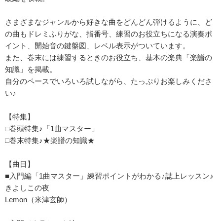
さまざまなジャンルから好きな曲をどんどん弾けるように、ど
の曲もドレミふりがな、指番号、練習のお役立ちになる演奏ポ
イント、開始音の鍵盤図、レベル表示がついています。
また、巻末には練習するときのお役立ち、基本の楽典「楽譜の
知識」を掲載。
自分のペースでいろいろ試しながら、たっぷりお楽しみくださ
い♪
【特集】
□巻頭特集♪「1曲マスター」
□巻末特集♪★楽譜の知識★
【曲目】
■入門編「1曲マスター」練習ポイントがわかる♪誌上レッスン♪
きよしこの夜
Lemon（米津玄師）