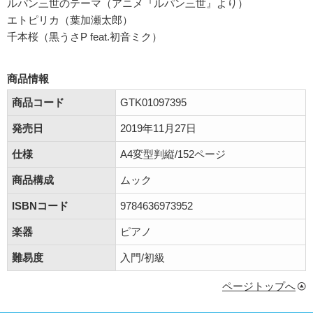
ルパン三世のテーマ（アニメ『ルパン三世』より）
エトピリカ（葉加瀬太郎）
千本桜（黒うさP feat.初音ミク）
商品情報
商品コード
GTK01097395
発売日
2019年11月27日
仕様
A4変型判縦/152ページ
商品構成
ムック
ISBNコード
9784636973952
楽器
ピアノ
難易度
入門/初級
ページトップへ