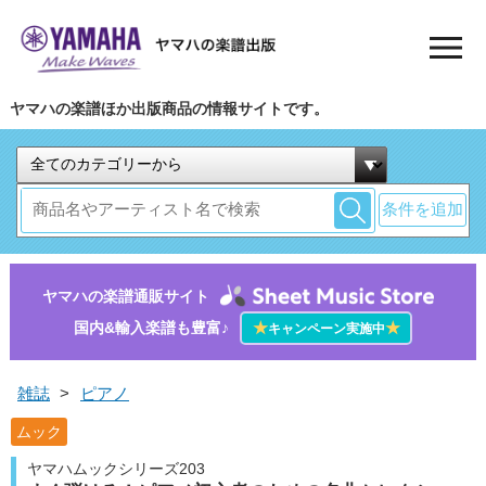
ヤマハの楽譜ほか出版商品の情報サイトです。
条件を追加
ヤマハの楽譜通販サイト
国内&輸入楽譜も豊富♪
★
★
キャンペーン実施中
雑誌
>
ピアノ
ムック
ヤマハムックシリーズ203