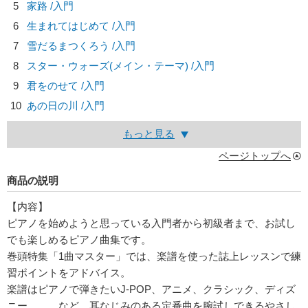
5
家路 /入門
6
生まれてはじめて /入門
7
雪だるまつくろう /入門
8
スター・ウォーズ(メイン・テーマ) /入門
9
君をのせて /入門
10
あの日の川 /入門
もっと見る
ページトップへ
商品の説明
【内容】
ピアノを始めようと思っている入門者から初級者まで、お試し
でも楽しめるピアノ曲集です。
巻頭特集「1曲マスター」では、楽譜を使った誌上レッスンで練
習ポイントをアドバイス。
楽譜はピアノで弾きたいJ-POP、アニメ、クラシック、ディズ
ニー、、、など、耳なじみのある定番曲を腕試しできるやさし