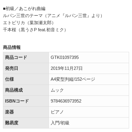
■初級／あこがれ曲編
ルパン三世のテーマ（アニメ『ルパン三世』より）
エトピリカ（葉加瀬太郎）
千本桜（黒うさP feat.初音ミク）
商品情報
商品コード
GTK01097395
発売日
2019年11月27日
仕様
A4変型判縦/152ページ
商品構成
ムック
ISBNコード
9784636973952
楽器
ピアノ
難易度
入門/初級