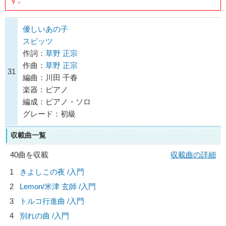
優しいあの子
スピッツ
作詞：
草野 正宗
作曲：
草野 正宗
31
編曲：川田 千春
楽器：ピアノ
編成：ピアノ・ソロ
グレード：初級
収載曲一覧
40曲を収載
収載曲の詳細
1
きよしこの夜 /入門
2
Lemon/
米津 玄師
/入門
3
トルコ行進曲 /入門
4
別れの曲 /入門