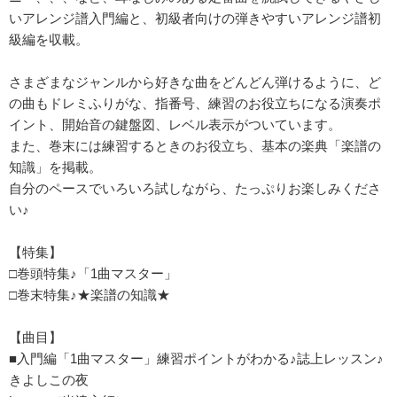
いアレンジ譜入門編と、初級者向けの弾きやすいアレンジ譜初
級編を収載。
さまざまなジャンルから好きな曲をどんどん弾けるように、ど
の曲もドレミふりがな、指番号、練習のお役立ちになる演奏ポ
イント、開始音の鍵盤図、レベル表示がついています。
また、巻末には練習するときのお役立ち、基本の楽典「楽譜の
知識」を掲載。
自分のペースでいろいろ試しながら、たっぷりお楽しみくださ
い♪
【特集】
□巻頭特集♪「1曲マスター」
□巻末特集♪★楽譜の知識★
【曲目】
■入門編「1曲マスター」練習ポイントがわかる♪誌上レッスン♪
きよしこの夜