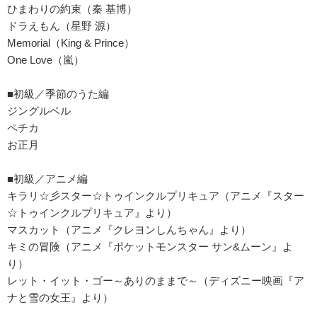
ひまわりの約束（秦 基博）
ドラえもん（星野 源）
Memorial（King & Prince）
One Love（嵐）
■初級／季節のうた編
ジングルベル
ペチカ
お正月
■初級／アニメ編
キラリ☆彡スター☆トゥインクルプリキュア（アニメ『スター
☆トゥインクルプリキュア』より）
マスカット（アニメ『クレヨンしんちゃん』より）
キミの冒険（アニメ『ポケットモンスター サン&ムーン』よ
り）
レット・イット・ゴー～ありのままで～（ディズニー映画『ア
ナと雪の女王』より）