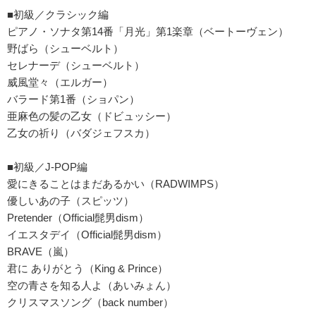
■初級／クラシック編
ピアノ・ソナタ第14番「月光」第1楽章（ベートーヴェン）
野ばら（シューベルト）
セレナーデ（シューベルト）
威風堂々（エルガー）
バラード第1番（ショパン）
亜麻色の髪の乙女（ドビュッシー）
乙女の祈り（バダジェフスカ）
■初級／J-POP編
愛にきることはまだあるかい（RADWIMPS）
優しいあの子（スピッツ）
Pretender（Official髭男dism）
イエスタデイ（Official髭男dism）
BRAVE（嵐）
君に ありがとう（King & Prince）
空の青さを知る人よ（あいみょん）
クリスマスソング（back number）