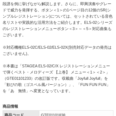
段譜を例に挙げながら解説します。さらに、即興演奏やグレー
ドで威力を発揮する、ボタン＜1＞の1ページ目の12個のSR(シ
ンプルレジストレーション)については、セットされている音色
名リストや実践的な活用方法をご紹介します。ELS-02シリーズ
のレジストレーションメニューボタン＜3＞～＜5＞対応曲集も
ございます。
※対応機種ELS-02C/ELS-02/ELS-02X(別売対応データの発売は
ございません)。
※本書は「STAGEA ELS-02/C/X レジストレーションメニュー
で弾くベスト・メロディーズ 【上巻】 メニュー＜1＞＜2＞」
（GTE01101233）の改訂版です。収載曲「Joyfull Joyfull」を
「歓びの歌（ゴスペル風バージョン）」、「FUN FUN FUN」
を「あゝ無情」へ変更となっています。
商品情報
商品コード
GTE01101838