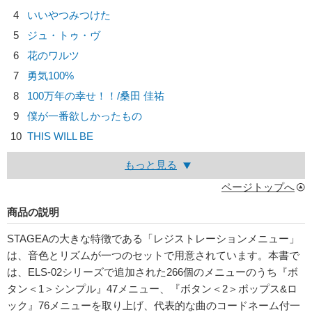
4
いいやつみつけた
5
ジュ・トゥ・ヴ
6
花のワルツ
7
勇気100%
8
100万年の幸せ！！/
桑田 佳祐
9
僕が一番欲しかったもの
10
THIS WILL BE
もっと見る
ページトップへ
商品の説明
STAGEAの大きな特徴である「レジストレーションメニュー」
は、音色とリズムが一つのセットで用意されています。本書で
は、ELS-02シリーズで追加された266個のメニューのうち『ボ
タン＜1＞シンプル』47メニュー、『ボタン＜2＞ポップス&ロ
ック』76メニューを取り上げ、代表的な曲のコードネーム付一