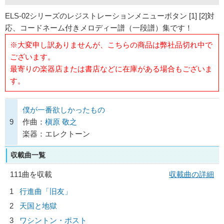
ELS-02シリーズのレジストレーションメニューボタン [1] [2]対
応、コードネーム付きメロディー譜（一段譜）集です！
※大変申し訳ありませんが、こちらの商品は弊社品切れ中で
ございます。
最寄りの楽器店または書店などに在庫がある場合もございま
す。
僕が一番欲しかったもの
9
作曲：
槇原 敬之
楽器：エレクトーン
収載曲一覧
111曲を収載
収載曲の詳細
1
行進曲「旧友」
2
天国と地獄
3
ワシントン・ポスト