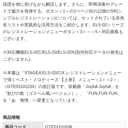
段譜を例に挙げながら解説します。さらに、即興演奏やグレー
ドで威力を発揮する、ボタン＜1＞の1ページ目の12個のSR(シ
ンプルレジストレーション)については、セットされている音色
名リストや実践的な活用方法をご紹介します。ELS-02シリーズ
のレジストレーションメニューボタン＜3＞～＜5＞対応曲集も
ございます。
※対応機種ELS-02C/ELS-02/ELS-02X(別売対応データの発売は
ございません)。
※本書は「STAGEA ELS-02/C/X レジストレーションメニュー
で弾くベスト・メロディーズ 【上巻】 メニュー＜1＞＜2＞」
（GTE01101233）の改訂版です。収載曲「Joyfull Joyfull」を
「歓びの歌（ゴスペル風バージョン）」、「FUN FUN FUN」
を「あゝ無情」へ変更となっています。
商品情報
商品コード
GTE01101838