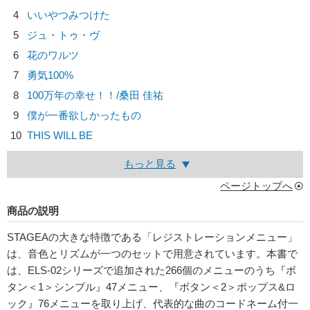
4
いいやつみつけた
5
ジュ・トゥ・ヴ
6
花のワルツ
7
勇気100%
8
100万年の幸せ！！/
桑田 佳祐
9
僕が一番欲しかったもの
10
THIS WILL BE
もっと見る
ページトップへ
商品の説明
STAGEAの大きな特徴である「レジストレーションメニュー」
は、音色とリズムが一つのセットで用意されています。本書で
は、ELS-02シリーズで追加された266個のメニューのうち『ボ
タン＜1＞シンプル』47メニュー、『ボタン＜2＞ポップス&ロ
ック』76メニューを取り上げ、代表的な曲のコードネーム付一