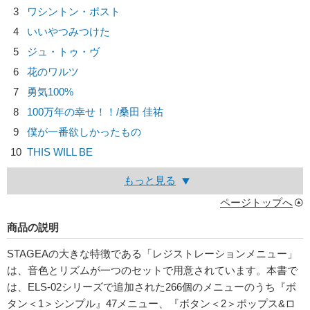
3
ワシントン・ポスト
4
いいやつみつけた
5
ジュ・トゥ・ヴ
6
花のワルツ
7
勇気100%
8
100万年の幸せ！！/
桑田 佳祐
9
僕が一番欲しかったもの
10
THIS WILL BE
もっと見る
ページトップへ
商品の説明
STAGEAの大きな特徴である「レジストレーションメニュー」
は、音色とリズムが一つのセットで用意されています。本書で
は、ELS-02シリーズで追加された266個のメニューのうち『ボ
タン＜1＞シンプル』47メニュー、『ボタン＜2＞ポップス&ロ