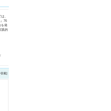
では、
』76
力を発
実践的
を
を収載]