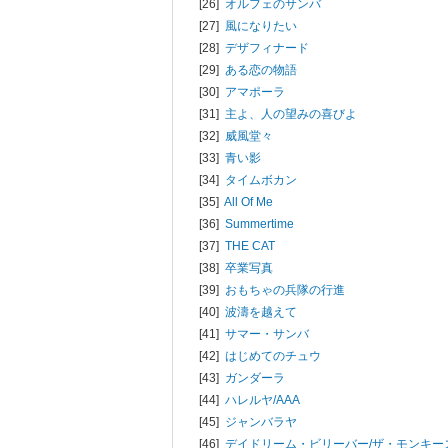
[26]
オルフェのサンバ
[27]
風になりたい
[28]
デザフィナード
[29]
ある恋の物語
[30]
アマポーラ
[31]
主よ、人の望みの喜びよ
[32]
威風堂々
[33]
青い影
[34]
タイムボカン
[35]
All Of Me
[36]
Summertime
[37]
THE CAT
[38]
卒業写真
[39]
おもちゃの兵隊の行進
[40]
波濤を越えて
[41]
サマー・サンバ
[42]
はじめてのチュウ
[43]
ガンダーラ
[44]
ハレルヤ/
AAA
[45]
ジャンバラヤ
[46]
デイドリーム・ビリーバー/
ザ・モンキー