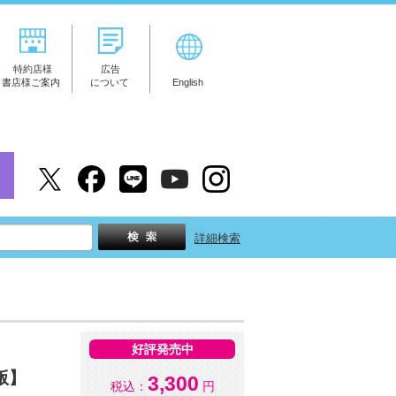
特約店様
広告
書店様ご案内
について
English
詳細検索
好評発売中
版】
3,300
税込：
円