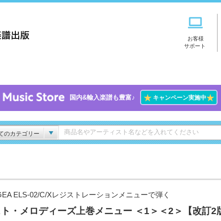
お客様
サポート
★
★
国内&輸入楽譜も豊富♪
キャンペーン実施中
てのカテゴリー
GEA ELS-02/C/Xレジストレーションメニューで弾く
ト・メロディーズ上巻メニュー ＜1＞＜2＞【改訂2