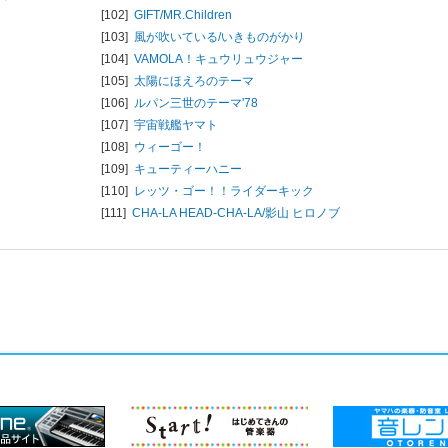
[102]
GIFT/
MR.Children
[103]
風が吹いている/
いきものがかり
[104]
VAMOLA！キュウリュウジャー
[105]
太陽にほえろのテーマ
[106]
ルパン三世のテーマ'78
[107]
宇宙戦艦ヤマト
[108]
ウィーゴー！
[109]
キューティーハニー
[110]
レッツ・ゴー！！ライダーキック
[111]
CHA-LA HEAD-CHA-LA/
影山 ヒロノブ