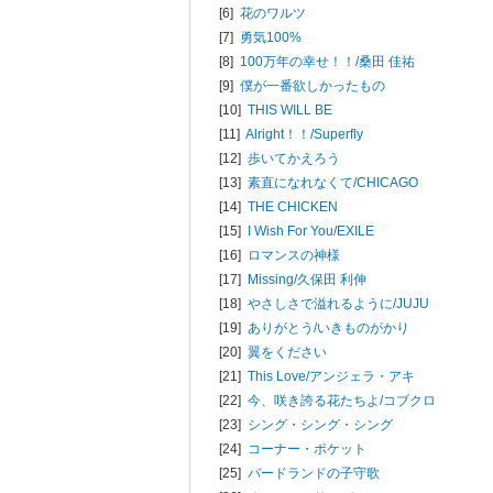
[6]
花のワルツ
[7]
勇気100%
[8]
100万年の幸せ！！/
桑田 佳祐
[9]
僕が一番欲しかったもの
[10]
THIS WILL BE
[11]
Alright！！/
Superfly
[12]
歩いてかえろう
[13]
素直になれなくて/
CHICAGO
[14]
THE CHICKEN
[15]
I Wish For You/
EXILE
[16]
ロマンスの神様
[17]
Missing/
久保田 利伸
[18]
やさしさで溢れるように/
JUJU
[19]
ありがとう/
いきものがかり
[20]
翼をください
[21]
This Love/
アンジェラ・アキ
[22]
今、咲き誇る花たちよ/
コブクロ
[23]
シング・シング・シング
[24]
コーナー・ポケット
[25]
バードランドの子守歌