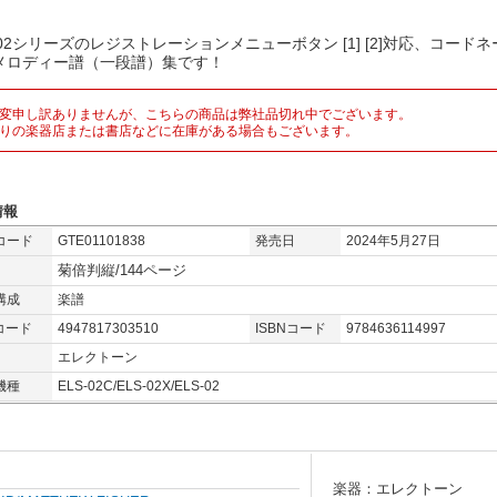
-02シリーズのレジストレーションメニューボタン [1] [2]対応、コードネ
メロディー譜（一段譜）集です！
変申し訳ありませんが、こちらの商品は弊社品切れ中でございます。
りの楽器店または書店などに在庫がある場合もございます。
情報
コード
GTE01101838
発売日
2024年5月27日
菊倍判縦/144ページ
構成
楽譜
コード
4947817303510
ISBNコード
9784636114997
エレクトーン
機種
ELS-02C/ELS-02X/ELS-02
楽器：エレクトーン