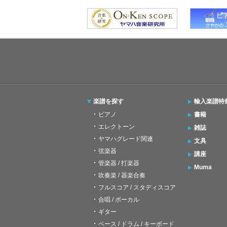
楽譜を探す
輸入楽譜特
ピアノ
書籍
エレクトーン
雑誌
ヤマハグレード関連
文具
弦楽器
講座
管楽器 / 打楽器
Muma
吹奏楽 / 器楽合奏
フルスコア / スタディスコア
合唱 / ボーカル
ギター
ベース / ドラム / キーボード