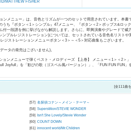
ID/MATTHEW FISHER
ーションメニュー」は、音色とリズムが一つのセットで用意されています。本書
ューのうち『ボタン＜1＞シンプル』47メニュー、『ボタン＜2＞ポップス&ロック
ム付一段譜を例に挙げながら解説します。さらに、即興演奏やグレードで威
R(シンプルレジストレーション)については、セットされている音色名リストや
ズのレジストレーションメニューボタン＜3＞～＜5＞対応曲集もございます。
別売対応データの発売はございません)。
ストレーションメニューで弾くベスト・メロディーズ 【上巻】 メニュー＜1＞＜2＞」
ull Joyfull」を「歓びの歌（ゴスペル風バージョン）」、「FUN FUN FUN」
[全111曲
[57]
名探偵コナン～メイン・テーマ～
[58]
Superstition/
STEVIE WONDER
[59]
Isn't She Lovely/
Stevie Wonder
[60]
COUNT DOWN
[61]
innocent world/
Mr.Children