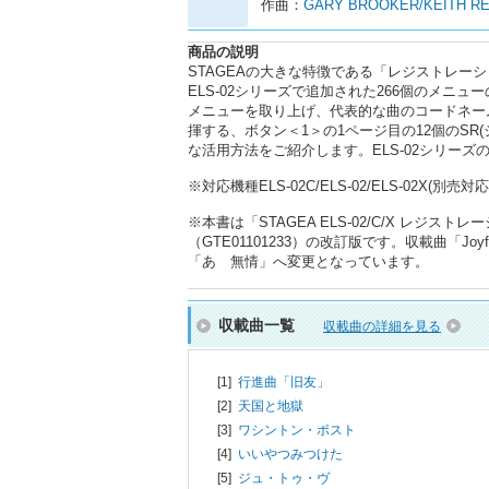
作曲：
GARY BROOKER/KEITH RE
商品の説明
STAGEAの大きな特徴である「レジストレ
ELS-02シリーズで追加された266個のメニ
メニューを取り上げ、代表的な曲のコードネー
揮する、ボタン＜1＞の1ページ目の12個のS
な活用方法をご紹介します。ELS-02シリー
※対応機種ELS-02C/ELS-02/ELS-02X(
※本書は「STAGEA ELS-02/C/X レジ
（GTE01101233）の改訂版です。収載曲「Joyf
「あゝ無情」へ変更となっています。
収載曲一覧
収載曲の詳細を見る
[1]
行進曲「旧友」
[2]
天国と地獄
[3]
ワシントン・ポスト
[4]
いいやつみつけた
[5]
ジュ・トゥ・ヴ