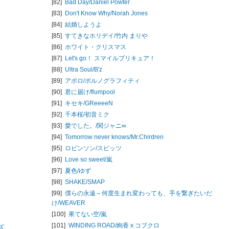
[82]
Bad Day/
Daniel Powter
[83]
Don't Know Why/
Norah Jones
[84]
結婚しようよ
[85]
すてきなホリデイ/
竹内 まりや
[86]
ホワイト・クリスマス
[87]
Let's go！ スマイルプリキュア！
[88]
Ultra Soul/
B'z
[89]
アポロ/
ポルノグラフィティ
[90]
君に届け/
flumpool
[91]
キセキ/
GReeeeN
[92]
千本桜/
初音ミク
[93]
愛でした。/
関ジャニ∞
[94]
Tomorrow never knows/
Mr.Chirdren
[95]
ロビンソン/
スピッツ
[96]
Love so sweet/
嵐
[97]
夏色/
ゆず
[98]
SHAKE/
SMAP
[99]
僕らの永遠～何度生まれ変わっても、手を繋ぎたいだ
け/
WEAVER
[100]
果てない空/
嵐
[101]
WINDING ROAD/
絢香 x コブクロ
ズ