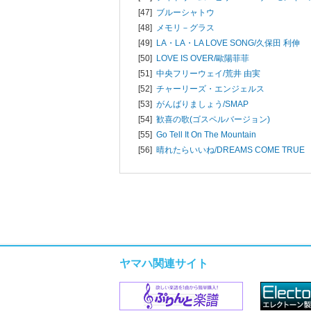
[47]
ブルーシャトウ
[48]
メモリ－グラス
[49]
LA・LA・LA LOVE SONG/
久保田 利伸
[50]
LOVE IS OVER/
歐陽菲菲
[51]
中央フリーウェイ/
荒井 由実
[52]
チャーリーズ・エンジェルス
[53]
がんばりましょう/
SMAP
[54]
歓喜の歌(ゴスペルバージョン)
[55]
Go Tell It On The Mountain
[56]
晴れたらいいね/
DREAMS COME TRUE
ヤマハ関連サイト