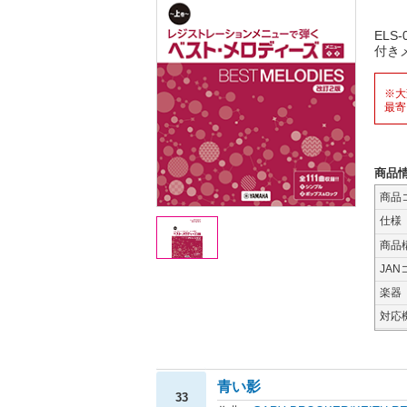
ELS
付き
※大
最寄
商品
商品
仕様
商品
JAN
楽器
対応
青い影
33