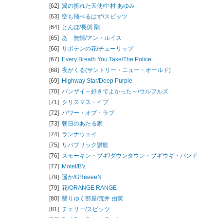
[62]
翼の折れた天使/
中村 あゆみ
[63]
空も飛べるはず/
スピッツ
[64]
とんぼ/
長渕 剛
[65]
あゝ無情/
アン・ルイス
[66]
サボテンの花/
チューリップ
[67]
Every Breath You Take/
The Police
[68]
夜がくる(サントリー・ニュー・オールド)
[69]
Highway Star/
Deep Purple
[70]
バンザイ～好きでよかった～/
ウルフルズ
[71]
クリスマス・イブ
[72]
パワー・オブ・ラブ
[73]
朝日のあたる家
[74]
ランナウェイ
[75]
リパブリック讃歌
[76]
スモーキン・ブギ/
ダウンタウン・ブギウギ・バンド
[77]
Motel/
B'z
[78]
遥か/
GReeeeN
[79]
花/
ORANGE RANGE
[80]
翳りゆく部屋/
荒井 由実
[81]
チェリー/
スピッツ