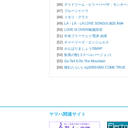
[46]
デイドリーム・ビリーバー/
ザ・モンキー
[47]
ブルーシャトウ
[48]
メモリ－グラス
[49]
LA・LA・LA LOVE SONG/
久保田 利伸
[50]
LOVE IS OVER/
歐陽菲菲
[51]
中央フリーウェイ/
荒井 由実
[52]
チャーリーズ・エンジェルス
[53]
がんばりましょう/
SMAP
[54]
歓喜の歌(ゴスペルバージョン)
[55]
Go Tell It On The Mountain
[56]
晴れたらいいね/
DREAMS COME TRUE
ヤマハ関連サイト