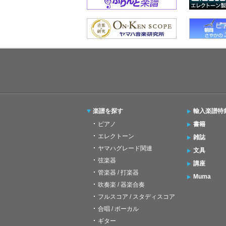
楽譜を探す
輸入楽譜特
ピアノ
書籍
エレクトーン
雑誌
ヤマハグレード関連
文具
弦楽器
講座
管楽器 / 打楽器
Muma
吹奏楽 / 器楽合奏
フルスコア / スタディスコア
合唱 / ボーカル
ギター