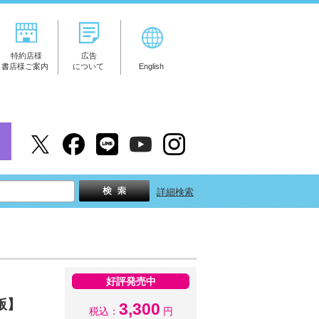
特約店様
広告
書店様ご案内
について
English
詳細検索
好評発売中
版】
3,300
税込：
円