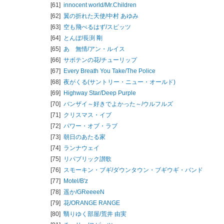
[61]
innocent world/
Mr.Children
[62]
翼の折れた天使/
中村 あゆみ
[63]
空も飛べるはず/
スピッツ
[64]
とんぼ/
長渕 剛
[65]
あゝ無情/
アン・ルイス
[66]
サボテンの花/
チューリップ
[67]
Every Breath You Take/
The Police
[68]
夜がくる(サントリー・ニュー・オールド)
[69]
Highway Star/
Deep Purple
[70]
バンザイ～好きでよかった～/
ウルフルズ
[71]
クリスマス・イブ
[72]
パワー・オブ・ラブ
[73]
朝日のあたる家
[74]
ランナウェイ
[75]
リパブリック讃歌
[76]
スモーキン・ブギ/
ダウンタウン・ブギウギ・バンド
[77]
Motel/
B'z
[78]
遥か/
GReeeeN
[79]
花/
ORANGE RANGE
[80]
翳りゆく部屋/
荒井 由実