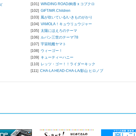
[101]
WINDING ROAD/
絢香 x コブクロ
ズ
[102]
GIFT/
MR.Children
[103]
風が吹いている/
いきものがかり
[104]
VAMOLA！キュウリュウジャー
[105]
太陽にほえろのテーマ
[106]
ルパン三世のテーマ'78
[107]
宇宙戦艦ヤマト
[108]
ウィーゴー！
[109]
キューティーハニー
[110]
レッツ・ゴー！！ライダーキック
[111]
CHA-LA HEAD-CHA-LA/
影山 ヒロノブ