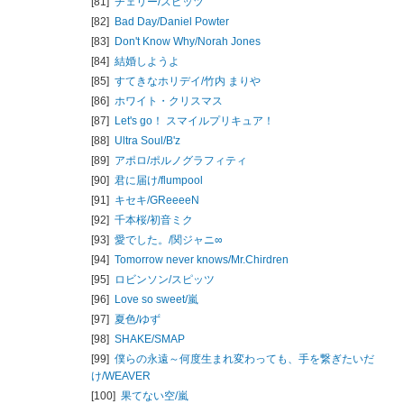
[81]
チェリー/
スピッツ
[82]
Bad Day/
Daniel Powter
[83]
Don't Know Why/
Norah Jones
[84]
結婚しようよ
[85]
すてきなホリデイ/
竹内 まりや
[86]
ホワイト・クリスマス
[87]
Let's go！ スマイルプリキュア！
[88]
Ultra Soul/
B'z
[89]
アポロ/
ポルノグラフィティ
[90]
君に届け/
flumpool
[91]
キセキ/
GReeeeN
[92]
千本桜/
初音ミク
[93]
愛でした。/
関ジャニ∞
[94]
Tomorrow never knows/
Mr.Chirdren
[95]
ロビンソン/
スピッツ
[96]
Love so sweet/
嵐
[97]
夏色/
ゆず
[98]
SHAKE/
SMAP
[99]
僕らの永遠～何度生まれ変わっても、手を繋ぎたいだ
け/
WEAVER
[100]
果てない空/
嵐