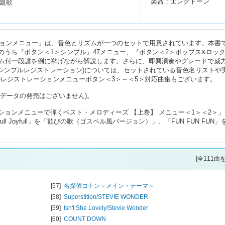
楽器：エレクトーン
題歌
ーションメニュー」は、音色とリズムが一つのセットで用意されています。本書
ューのうち『ボタン＜1＞シンプル』47メニュー、『ボタン＜2＞ポップス&ロック
ム付一段譜を例に挙げながら解説します。さらに、即興演奏やグレードで威
R(シンプルレジストレーション)については、セットされている音色名リストや
ズのレジストレーションメニューボタン＜3＞～＜5＞対応曲集もございます。
別売対応データの発売はございません)。
ストレーションメニューで弾くベスト・メロディーズ 【上巻】 メニュー＜1＞＜2＞」
ull Joyfull」を「歓びの歌（ゴスペル風バージョン）」、「FUN FUN FUN」
[全111曲
[57]
名探偵コナン～メイン・テーマ～
[58]
Superstition/
STEVIE WONDER
[59]
Isn't She Lovely/
Stevie Wonder
[60]
COUNT DOWN