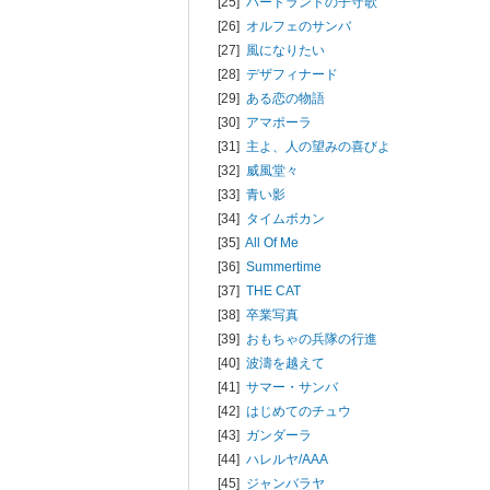
[25]
バードランドの子守歌
[26]
オルフェのサンバ
[27]
風になりたい
[28]
デザフィナード
[29]
ある恋の物語
[30]
アマポーラ
[31]
主よ、人の望みの喜びよ
[32]
威風堂々
[33]
青い影
[34]
タイムボカン
[35]
All Of Me
[36]
Summertime
[37]
THE CAT
[38]
卒業写真
[39]
おもちゃの兵隊の行進
[40]
波濤を越えて
[41]
サマー・サンバ
[42]
はじめてのチュウ
[43]
ガンダーラ
[44]
ハレルヤ/
AAA
[45]
ジャンバラヤ