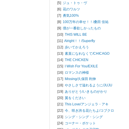
[5]
ジュ・トゥ・ヴ
[6]
花のワルツ
[7]
勇気100%
[8]
100万年の幸せ！！/
桑田 佳祐
[9]
僕が一番欲しかったもの
[10]
THIS WILL BE
[11]
Alright！！/
Superfly
[12]
歩いてかえろう
[13]
素直になれなくて/
CHICAGO
[14]
THE CHICKEN
[15]
I Wish For You/
EXILE
[16]
ロマンスの神様
[17]
Missing/
久保田 利伸
[18]
やさしさで溢れるように/
JUJU
[19]
ありがとう/
いきものがかり
[20]
翼をください
[21]
This Love/
アンジェラ・アキ
[22]
今、咲き誇る花たちよ/
コブクロ
[23]
シング・シング・シング
[24]
コーナー・ポケット