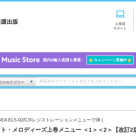
お客様
サポート
★
★
国内&輸入楽譜も豊富♪
キャンペーン実施中
てのカテゴリー
GEA ELS-02/C/Xレジストレーションメニューで弾く
ト・メロディーズ上巻メニュー ＜1＞＜2＞【改訂2