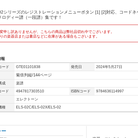
-02シリーズのレジストレーションメニューボタン [1] [2]対応、コードネ
メロディー譜（一段譜）集です！
変申し訳ありませんが、こちらの商品は弊社品切れ中でございます。
りの楽器店または書店などに在庫がある場合もございます。
情報
コード
GTE01101838
発売日
2024年5月27日
菊倍判縦/144ページ
構成
楽譜
コード
4947817303510
ISBNコード
9784636114997
エレクトーン
機種
ELS-02C/ELS-02X/ELS-02
ャー