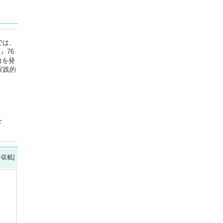
では、
』76
力を発
実践的
を
を収載]