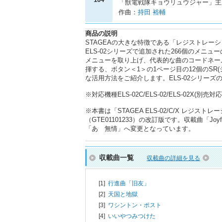
「獣電戦隊キョウリュウジャー」主
作曲：
持田 裕輔
商品の説明
STAGEAの大きな特徴である「レジストレ
ELS-02シリーズで追加された266個のメニ
メニューを取り上げ、代表的な曲のコードネー
揮する、ボタン＜1＞の1ページ目の12個のS
な活用方法をご紹介します。ELS-02シリー
※対応機種ELS-02C/ELS-02/ELS-02X(
※本書は「STAGEA ELS-02/C/X レジ
（GTE01101233）の改訂版です。収載曲「Joyf
「あゝ無情」へ変更となっています。
収載曲一覧
収載曲の詳細を見る
[1]
行進曲「旧友」
[2]
天国と地獄
[3]
ワシントン・ポスト
[4]
いいやつみつけた