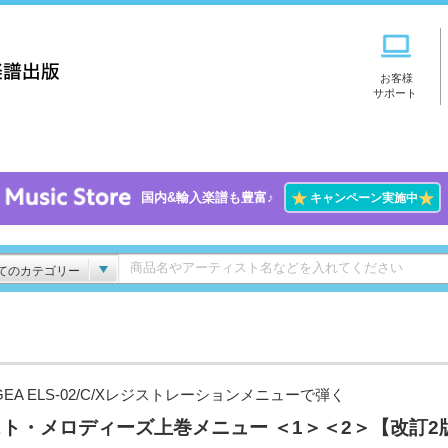
お客様
サポート
★
★
国内&輸入楽譜も豊富♪
キャンペーン実施中
てのカテゴリー
GEA ELS-02/C/Xレジストレーションメニューで弾く
ト・メロディーズ上巻メニュー ＜1＞＜2＞【改訂2