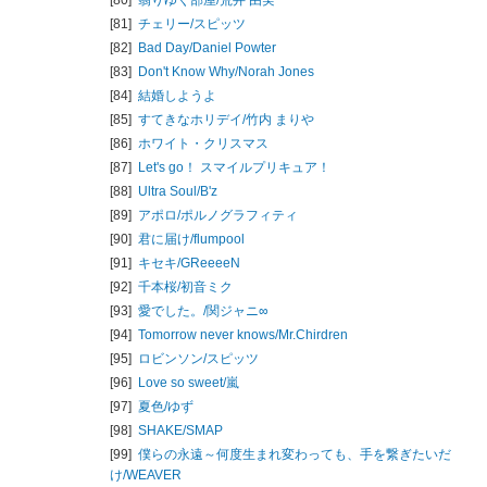
[81]
チェリー/
スピッツ
[82]
Bad Day/
Daniel Powter
[83]
Don't Know Why/
Norah Jones
[84]
結婚しようよ
[85]
すてきなホリデイ/
竹内 まりや
[86]
ホワイト・クリスマス
[87]
Let's go！ スマイルプリキュア！
[88]
Ultra Soul/
B'z
[89]
アポロ/
ポルノグラフィティ
[90]
君に届け/
flumpool
[91]
キセキ/
GReeeeN
[92]
千本桜/
初音ミク
[93]
愛でした。/
関ジャニ∞
[94]
Tomorrow never knows/
Mr.Chirdren
[95]
ロビンソン/
スピッツ
[96]
Love so sweet/
嵐
[97]
夏色/
ゆず
[98]
SHAKE/
SMAP
[99]
僕らの永遠～何度生まれ変わっても、手を繋ぎたいだ
け/
WEAVER