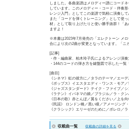
しました。各曲楽譜はメロディー譜にコードネーム
しています。このメロディー・コード・伴奏形
レンジ入門」としてこの楽譜で気軽に演奏して
また「コードを弾くトレーニング」として使っ
材」として取り上げたりと使い勝手抜群！「あ
ますよ！
※本書は2023年7月発売の「エレクトーン メロ
合により次の2曲が変更となっています。「ニ
[記事]
・作・編曲家、柏木玲子氏によるアレンジ演奏
・144のコードの弾き方を鍵盤図で示した一覧
[曲目]
《シネマ》虹の彼方に／タラのテーマ／エーデ
《ポップス》イエスタエディ・ワンス・モア／
《ジャズスタンダード》テイク・ファイブ／シ
《ラテン》イパネマの娘／ブラジル／ラ・クン
《日本の歌》赤とんぼ／翼をください／上を向
《民謡》 ロンドン橋／黒い瞳／アメージング
《クラシック》エリーゼのために／ボレロ／ラ・
収載曲一覧
収載曲の詳細を見る