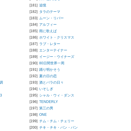
[181]
追憶
[182]
タラのテーマ
[183]
ムーン・リバー
[184]
アルフィー
[185]
雨に歌えば
[186]
ホワイト・クリスマス
[187]
ラブ・レター
[188]
エンターテイナー
[189]
イージー・ウイナーズ
[190]
80日間世界一周
[191]
踊り明かそう
[192]
夏の日の恋
調
[193]
酒とバラの日々
[194]
いそしぎ
3
[195]
シャル・ウィ・ダンス
[196]
TENDERLY
[197]
第三の男
[198]
ONE
[199]
チム・チム・チェリー
[200]
チキ・チキ・バン・バン