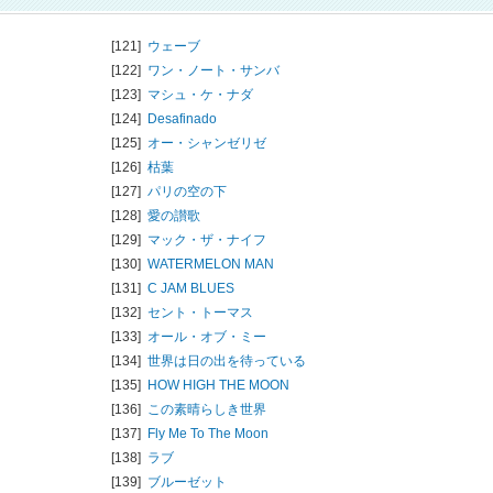
[121]
ウェーブ
[122]
ワン・ノート・サンバ
[123]
マシュ・ケ・ナダ
[124]
Desafinado
[125]
オー・シャンゼリゼ
[126]
枯葉
[127]
パリの空の下
[128]
愛の讃歌
[129]
マック・ザ・ナイフ
[130]
WATERMELON MAN
[131]
C JAM BLUES
[132]
セント・トーマス
[133]
オール・オブ・ミー
[134]
世界は日の出を待っている
[135]
HOW HIGH THE MOON
[136]
この素晴らしき世界
[137]
Fly Me To The Moon
[138]
ラブ
[139]
ブルーゼット