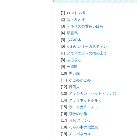
[1]
ロンドン橋
[2]
はさみとぎ
[3]
テキサスの黄色いばら
[4]
草競馬
[5]
もみの木
[6]
かわいいオーガスティン
[7]
アヴィニヨンの橋の上で
[8]
ふるさと
[9]
一週間
[10]
黒い瞳
[11]
かごめかごめ
[12]
行商人
[13]
メキシカン・ハット・ダンス
[14]
クラリネットポルカ
[15]
ラ・クカラーチャ
[16]
茶色の小瓶
[17]
おお スザンナ
[18]
わらの中の七面鳥
[19]
チャパネカス