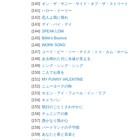
[140]
オン・ザ・サニー・サイド・オブ・ザ・ストリート
[141]
ハロー・ドーリー
[142]
恋人よ我に帰れ
[143]
デイ・バイ・デイ
[144]
SPEAK LOW
[145]
Billie's Bounce
[146]
WORK SONG
[147]
ユード・ビー・ソー・ナイス・トゥ・カム・ホーム
[148]
ある晴れた日に永遠が見える
[149]
シング・シング・シング
[150]
二人でお茶を
[151]
MY FUNNY VALENTINE
[152]
ニューヨークの秋
[153]
ホエン・アイ・フォール・イン・ラブ
[154]
キャラバン
[155]
朝日のごとくさわやかに
[156]
チュニジアの夜
[157]
愚かなり我が心
[158]
バードランドの子守唄
[159]
あなたと夜と音楽と