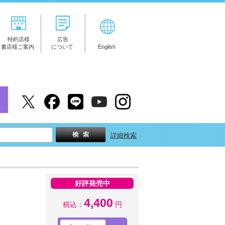
特約店様
広告
書店様ご案内
について
English
詳細検索
好評発売中
4,400
税込：
円