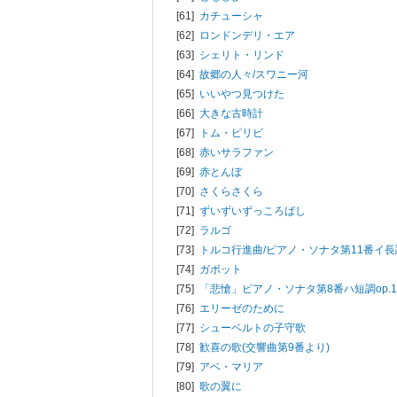
[61]
カチューシャ
[62]
ロンドンデリ・エア
[63]
シェリト・リンド
[64]
故郷の人々/スワニー河
[65]
いいやつ見つけた
[66]
大きな古時計
[67]
トム・ピリビ
[68]
赤いサラファン
[69]
赤とんぼ
[70]
さくらさくら
[71]
ずいずいずっころばし
[72]
ラルゴ
[73]
トルコ行進曲/ピアノ・ソナタ第11番イ長
[74]
ガボット
[75]
「悲愴」ピアノ・ソナタ第8番ハ短調op.1
[76]
エリーゼのために
[77]
シューベルトの子守歌
[78]
歓喜の歌(交響曲第9番より)
[79]
アベ・マリア
[80]
歌の翼に