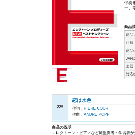
伴奏
ー、
商品
商品
仕様
商品
JAN
楽器
対応
恋は水色
225
作詞：
PIERE COUR
作曲：
ANDRE POPP
商品の説明
エレクトーン・ピアノなど鍵盤奏者・学習者が知