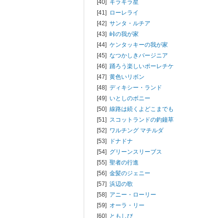
[40]
キラキラ星
[41]
ローレライ
[42]
サンタ・ルチア
[43]
峠の我が家
[44]
ケンタッキーの我が家
[45]
なつかしきバージニア
[46]
踊ろう楽しいポーレチケ
[47]
黄色いリボン
[48]
ディキシー・ランド
[49]
いとしのボニー
[50]
線路は続くよどこまでも
[51]
スコットランドの釣鐘草
[52]
ワルチング マチルダ
[53]
ドナドナ
[54]
グリーンスリーブス
[55]
聖者の行進
[56]
金髪のジェニー
[57]
浜辺の歌
[58]
アニー・ローリー
[59]
オーラ・リー
[60]
ともしび