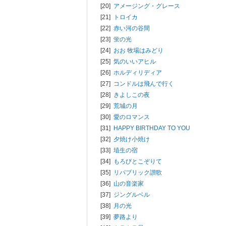
[20]
アメージング・グレース
[21]
トロイカ
[22]
赤い河の谷間
[23]
蛍の光
[24]
おお 牧場はみどり
[25]
気のいいアヒル
[26]
ホルディリディア
[27]
コンドルは飛んで行く
[28]
きよしこの夜
[29]
荒城の月
[30]
愛のロマンス
[31]
HAPPY BIRTHDAY TO YOU
[32]
夕焼け小焼け
[33]
埴生の宿
[34]
もろびとこぞりて
[35]
リパブリック讃歌
[36]
山の音楽家
[37]
ジングルベル
[38]
月の光
[39]
夢路より