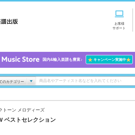
お客様
サポート
★
★
国内&輸入楽譜も豊富♪
キャンペーン実施中
てのカテゴリー
クトーン メロディーズ
W ベストセレクション