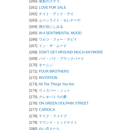
[160]
星影のステラ
[161]
LOVE FOR SALE
[162]
ナイト・アンド・デイ
[163]
ムーンライト・セレナーデ
[164]
煙が目にしみる
[165]
IN A SENTIMENTAL MOOD
[166]
ワルツ・フォー・デビイ
[167]
イン・ザ・ムード
[168]
DON'T GET AROUND MUCH ANYMORE
[169]
バイ・バイ・ブラックバード
[170]
モーニン
[171]
FOUR BROTHERS
[172]
INVITATION
[173]
All The Things You Are
[174]
ウィスパー・ノット
[175]
クレオパトラの夢
[176]
ON GREEN DOLPHIN STREET
[177]
CARIOCA
[178]
テイク・ファイブ
[179]
ラウンド・ミッドナイト
[180]
白い恋人たち