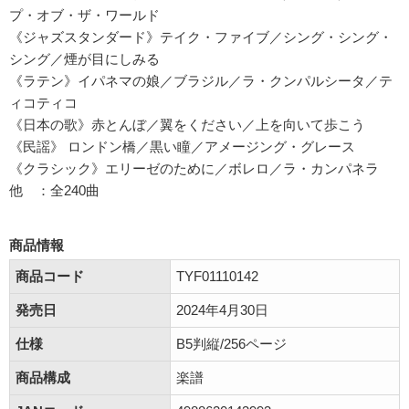
プ・オブ・ザ・ワールド
《ジャズスタンダード》テイク・ファイブ／シング・シング・
シング／煙が目にしみる
《ラテン》イパネマの娘／ブラジル／ラ・クンパルシータ／テ
ィコティコ
《日本の歌》赤とんぼ／翼をください／上を向いて歩こう
《民謡》 ロンドン橋／黒い瞳／アメージング・グレース
《クラシック》エリーゼのために／ボレロ／ラ・カンパネラ
他 ：全240曲
商品情報
商品コード
TYF01110142
発売日
2024年4月30日
仕様
B5判縦/256ページ
商品構成
楽譜