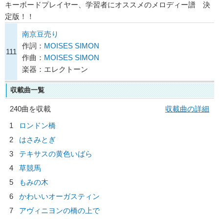
キーボードプレイヤー、学習者にオススメのメロディー譜 決
定版！！
南京豆売り
作詞：
MOISES SIMON
111
作曲：
MOISES SIMON
楽器：エレクトーン
収載曲一覧
240曲を収載
収載曲の詳細
1
ロンドン橋
2
はさみとぎ
3
テキサスの黄色いばら
4
草競馬
5
もみの木
6
かわいいオーガスティン
7
アヴィニヨンの橋の上で