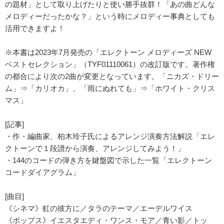
の題材」として取り上げたりと使い勝手抜群！「あの曲どんな
メロディーだったかな？」という時にメロディー事典としても
活用できますよ！
※本書は2023年7月発売の「エレクトーン メロディーズ NEW
ベストセレクション」（TYF01110061）の改訂版です。著作権
の都合により次の2曲が変更となっています。「ニカズ・ドリー
ム」⇒「カリオカ」、「雨にぬれても」⇒「ホワイト・クリス
マス」
[記事]
・作・編曲家、柏木玲子氏によるアレンジ演奏方法解説「エレ
クトーンで１段譜から演奏、アレンジしてみよう！」
・144のコードの弾き方を鍵盤図で示した一覧「エレクトーン
コードダイアグラム」
[曲目]
《シネマ》虹の彼方に／タラのテーマ／エーデルワイス
《ポップス》イエスタエディ・ワンス・モア／青い影／トッ