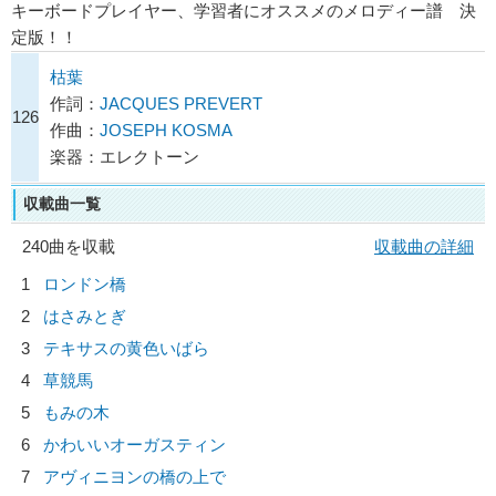
キーボードプレイヤー、学習者にオススメのメロディー譜 決
定版！！
枯葉
作詞：
JACQUES PREVERT
126
作曲：
JOSEPH KOSMA
楽器：エレクトーン
収載曲一覧
240曲を収載
収載曲の詳細
1
ロンドン橋
2
はさみとぎ
3
テキサスの黄色いばら
4
草競馬
5
もみの木
6
かわいいオーガスティン
7
アヴィニヨンの橋の上で