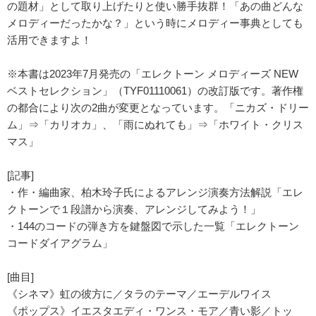
の題材」として取り上げたりと使い勝手抜群！「あの曲どんな
メロディーだったかな？」という時にメロディー事典としても
活用できますよ！
※本書は2023年7月発売の「エレクトーン メロディーズ NEW
ベストセレクション」（TYF01110061）の改訂版です。著作権
の都合により次の2曲が変更となっています。「ニカズ・ドリー
ム」⇒「カリオカ」、「雨にぬれても」⇒「ホワイト・クリス
マス」
[記事]
・作・編曲家、柏木玲子氏によるアレンジ演奏方法解説「エレ
クトーンで１段譜から演奏、アレンジしてみよう！」
・144のコードの弾き方を鍵盤図で示した一覧「エレクトーン
コードダイアグラム」
[曲目]
《シネマ》虹の彼方に／タラのテーマ／エーデルワイス
《ポップス》イエスタエディ・ワンス・モア／青い影／トッ