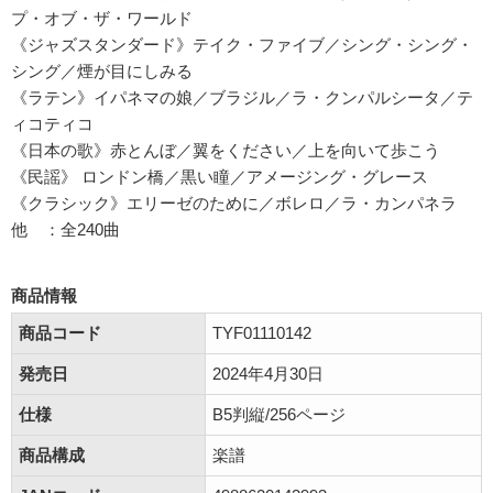
プ・オブ・ザ・ワールド
《ジャズスタンダード》テイク・ファイブ／シング・シング・
シング／煙が目にしみる
《ラテン》イパネマの娘／ブラジル／ラ・クンパルシータ／テ
ィコティコ
《日本の歌》赤とんぼ／翼をください／上を向いて歩こう
《民謡》 ロンドン橋／黒い瞳／アメージング・グレース
《クラシック》エリーゼのために／ボレロ／ラ・カンパネラ
他 ：全240曲
商品情報
商品コード
TYF01110142
発売日
2024年4月30日
仕様
B5判縦/256ページ
商品構成
楽譜