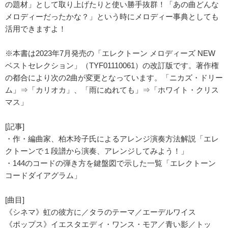
の題材」として取り上げたりと使い勝手抜群！「あの曲どんな
メロディーだったかな？」という時にメロディー事典としても
活用できますよ！
※本書は2023年7月発売の「エレクトーン メロディーズ NEW
ベストセレクション」（TYF01110061）の改訂版です。著作権
の都合により次の2曲が変更となっています。「ニカズ・ドリー
ム」⇒「カリオカ」、「雨にぬれても」⇒「ホワイト・クリス
マス」
[記事]
・作・編曲家、柏木玲子氏によるアレンジ演奏方法解説「エレ
クトーンで１段譜から演奏、アレンジしてみよう！」
・144のコードの弾き方を鍵盤図で示した一覧「エレクトーン
コードダイアグラム」
[曲目]
《シネマ》虹の彼方に／タラのテーマ／エーデルワイス
《ポップス》イエスタエディ・ワンス・モア／青い影／トッ