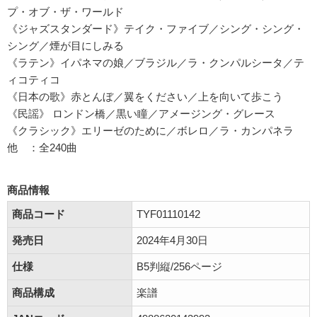
プ・オブ・ザ・ワールド
《ジャズスタンダード》テイク・ファイブ／シング・シング・
シング／煙が目にしみる
《ラテン》イパネマの娘／ブラジル／ラ・クンパルシータ／テ
ィコティコ
《日本の歌》赤とんぼ／翼をください／上を向いて歩こう
《民謡》 ロンドン橋／黒い瞳／アメージング・グレース
《クラシック》エリーゼのために／ボレロ／ラ・カンパネラ
他 ：全240曲
商品情報
商品コード
TYF01110142
発売日
2024年4月30日
仕様
B5判縦/256ページ
商品構成
楽譜