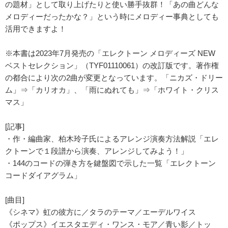
の題材」として取り上げたりと使い勝手抜群！「あの曲どんな
メロディーだったかな？」という時にメロディー事典としても
活用できますよ！
※本書は2023年7月発売の「エレクトーン メロディーズ NEW
ベストセレクション」（TYF01110061）の改訂版です。著作権
の都合により次の2曲が変更となっています。「ニカズ・ドリー
ム」⇒「カリオカ」、「雨にぬれても」⇒「ホワイト・クリス
マス」
[記事]
・作・編曲家、柏木玲子氏によるアレンジ演奏方法解説「エレ
クトーンで１段譜から演奏、アレンジしてみよう！」
・144のコードの弾き方を鍵盤図で示した一覧「エレクトーン
コードダイアグラム」
[曲目]
《シネマ》虹の彼方に／タラのテーマ／エーデルワイス
《ポップス》イエスタエディ・ワンス・モア／青い影／トッ