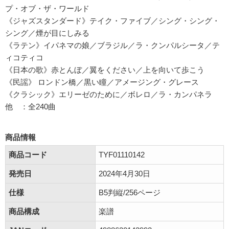
プ・オブ・ザ・ワールド
《ジャズスタンダード》テイク・ファイブ／シング・シング・
シング／煙が目にしみる
《ラテン》イパネマの娘／ブラジル／ラ・クンパルシータ／テ
ィコティコ
《日本の歌》赤とんぼ／翼をください／上を向いて歩こう
《民謡》 ロンドン橋／黒い瞳／アメージング・グレース
《クラシック》エリーゼのために／ボレロ／ラ・カンパネラ
他 ：全240曲
商品情報
商品コード
TYF01110142
発売日
2024年4月30日
仕様
B5判縦/256ページ
商品構成
楽譜