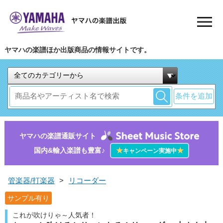
ヤマハの楽譜ほか出版商品の情報サイトです。
条件を追加
ヤマハの楽譜通販サイト
国内&輸入楽譜も豊富♪
★
★
キャンペーン実施中
管楽器/打楽器
>
リコーダー
サンプル有り
これが吹けりゃ～人気者！