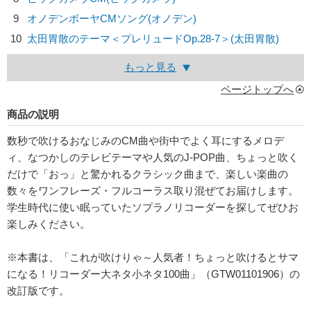
9
オノデンボーヤCMソング(オノデン)
10
太田胃散のテーマ＜プレリュードOp.28-7＞(太田胃散)
もっと見る
ページトップへ
商品の説明
数秒で吹けるおなじみのCM曲や街中でよく耳にするメロデ
ィ、なつかしのテレビテーマや人気のJ-POP曲、ちょっと吹く
だけで「おっ」と驚かれるクラシック曲まで、楽しい楽曲の
数々をワンフレーズ・フルコーラス取り混ぜてお届けします。
学生時代に使い眠っていたソプラノリコーダーを探してぜひお
楽しみください。
※本書は、「これが吹けりゃ～人気者！ちょっと吹けるとサマ
になる！リコーダー大ネタ小ネタ100曲」（GTW01101906）の
改訂版です。