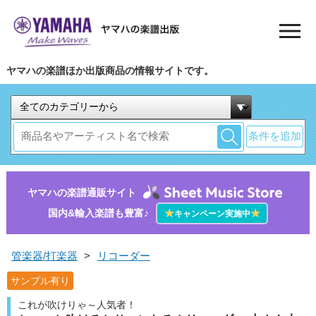
ヤマハの楽譜ほか出版商品の情報サイトです。
条件を追加
ヤマハの楽譜通販サイト
国内&輸入楽譜も豊富♪
★
★
キャンペーン実施中
管楽器/打楽器
>
リコーダー
サンプル有り
これが吹けりゃ～人気者！