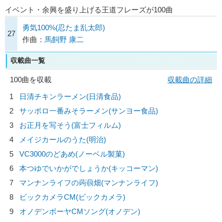
イベント・余興を盛り上げる王道フレーズが100曲
勇気100%(忍たま乱太郎)
27
作曲：
馬飼野 康二
収載曲一覧
100曲を収載
収載曲の詳細
1
日清チキンラーメン(日清食品)
2
サッポロ一番みそラーメン(サンヨー食品)
3
お正月を写そう(富士フィルム)
4
メイジカールのうた(明治)
5
VC3000のどあめ(ノーベル製菓)
6
本つゆでいかがでしょうか(キッコーマン)
7
マンナンライフの蒟蒻畑(マンナンライフ)
8
ビックカメラCM(ビックカメラ)
9
オノデンボーヤCMソング(オノデン)