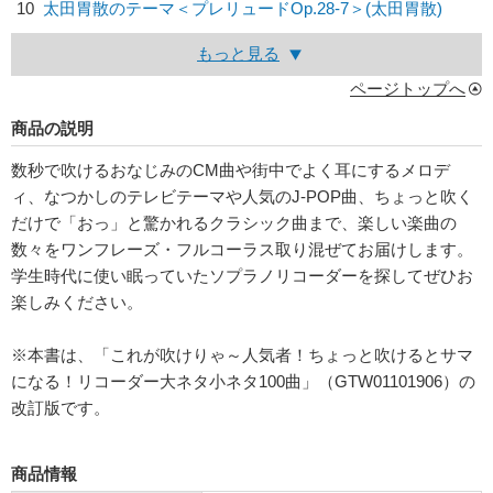
10
太田胃散のテーマ＜プレリュードOp.28-7＞(太田胃散)
もっと見る
ページトップへ
商品の説明
数秒で吹けるおなじみのCM曲や街中でよく耳にするメロデ
ィ、なつかしのテレビテーマや人気のJ-POP曲、ちょっと吹く
だけで「おっ」と驚かれるクラシック曲まで、楽しい楽曲の
数々をワンフレーズ・フルコーラス取り混ぜてお届けします。
学生時代に使い眠っていたソプラノリコーダーを探してぜひお
楽しみください。
※本書は、「これが吹けりゃ～人気者！ちょっと吹けるとサマ
になる！リコーダー大ネタ小ネタ100曲」（GTW01101906）の
改訂版です。
商品情報