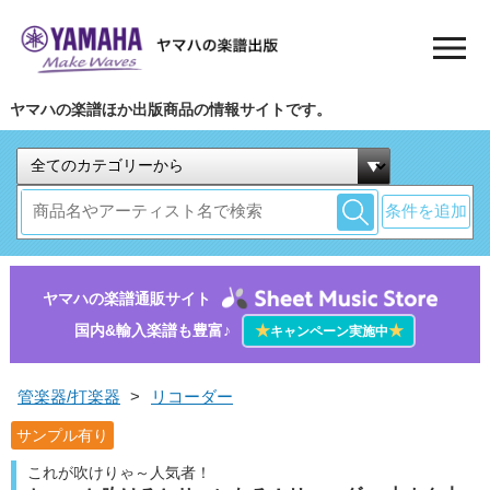
ヤマハの楽譜ほか出版商品の情報サイトです。
条件を追加
ヤマハの楽譜通販サイト
国内&輸入楽譜も豊富♪
★
★
キャンペーン実施中
管楽器/打楽器
>
リコーダー
サンプル有り
これが吹けりゃ～人気者！