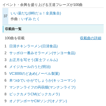
イベント・余興を盛り上げる王道フレーズが100曲
いい湯だな(8時だョ！全員集合)
37
作曲：
いずみ たく
収載曲一覧
100曲を収載
収載曲の詳細
1
日清チキンラーメン(日清食品)
2
サッポロ一番みそラーメン(サンヨー食品)
3
お正月を写そう(富士フィルム)
4
メイジカールのうた(明治)
5
VC3000のどあめ(ノーベル製菓)
6
本つゆでいかがでしょうか(キッコーマン)
7
マンナンライフの蒟蒻畑(マンナンライフ)
8
ビックカメラCM(ビックカメラ)
9
オノデンボーヤCMソング(オノデン)