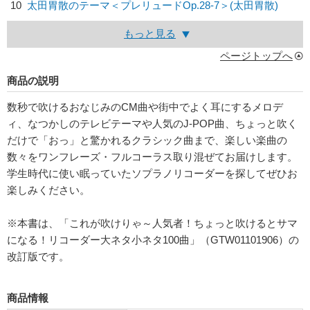
10
太田胃散のテーマ＜プレリュードOp.28-7＞(太田胃散)
もっと見る
ページトップへ
商品の説明
数秒で吹けるおなじみのCM曲や街中でよく耳にするメロデ
ィ、なつかしのテレビテーマや人気のJ-POP曲、ちょっと吹く
だけで「おっ」と驚かれるクラシック曲まで、楽しい楽曲の
数々をワンフレーズ・フルコーラス取り混ぜてお届けします。
学生時代に使い眠っていたソプラノリコーダーを探してぜひお
楽しみください。
※本書は、「これが吹けりゃ～人気者！ちょっと吹けるとサマ
になる！リコーダー大ネタ小ネタ100曲」（GTW01101906）の
改訂版です。
商品情報