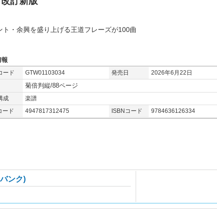
 改訂新版
ント・余興を盛り上げる王道フレーズが100曲
情報
コード
GTW01103034
発売日
2026年6月22日
菊倍判縦/88ページ
構成
楽譜
コード
4947817312475
ISBNコード
9784636126334
トバンク)