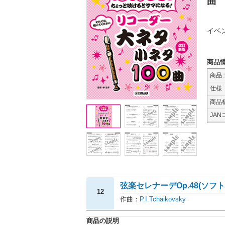
曲
イベ
商品
商品
仕様
商品
JAN
弦楽セレナーデOp.48(ソフ
12
作曲：
P.I.Tchaikovsky
商品の説明