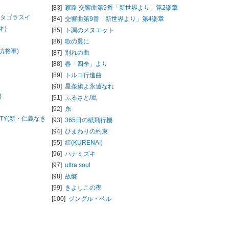
[83]
家路 交響曲第9番「新世界より」第2楽章
ピタゴラスイ
[84]
交響曲第9番「新世界より」第4楽章
キ)
[85]
ト調のメヌエット
[86]
歌の翼に
坊将軍)
[87]
別れの曲
[88]
春「四季」より
[89]
トルコ行進曲
[90]
星条旗よ永遠なれ
)
[91]
ふるさと/
嵐
[92]
糸
ANITY(新・仁義なき
[93]
365日の紙飛行機
[94]
ひまわりの約束
[95]
紅(KURENAI)
[96]
ハナミズキ
[97]
ultra soul
[98]
故郷
[99]
きよしこの夜
[100]
ジングル・ベル