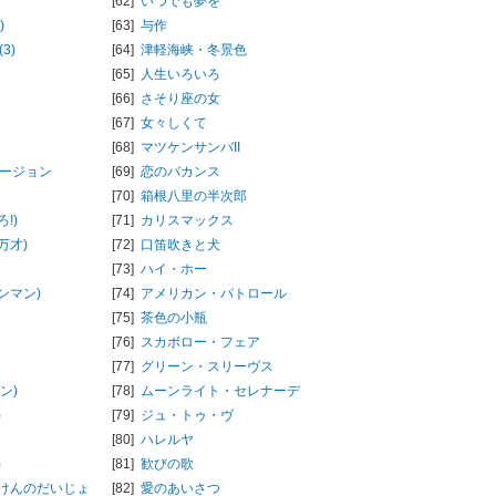
[62]
いつでも夢を
)
[63]
与作
3)
[64]
津軽海峡・冬景色
[65]
人生いろいろ
[66]
さそり座の女
[67]
女々しくて
[68]
マツケンサンバII
バージョン
[69]
恋のバカンス
[70]
箱根八里の半次郎
!)
[71]
カリスマックス
万才)
[72]
口笛吹きと犬
[73]
ハイ・ホー
ンマン)
[74]
アメリカン・パトロール
[75]
茶色の小瓶
[76]
スカボロー・フェア
[77]
グリーン・スリーヴス
ン)
[78]
ムーンライト・セレナーデ
)
[79]
ジュ・トゥ・ヴ
[80]
ハレルヤ
)
[81]
歓びの歌
けんのだいじょ
[82]
愛のあいさつ