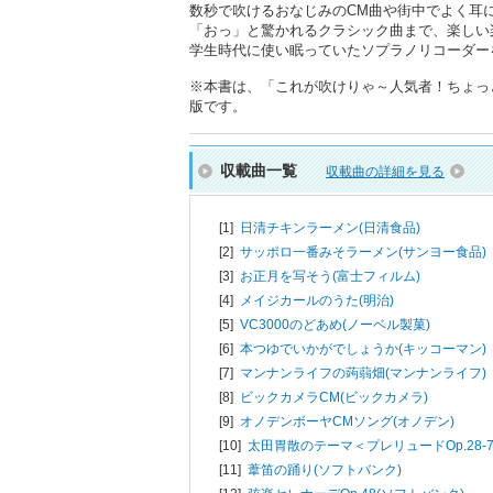
数秒で吹けるおなじみのCM曲や街中でよく耳に
「おっ」と驚かれるクラシック曲まで、楽しい
学生時代に使い眠っていたソプラノリコーダー
※本書は、「これが吹けりゃ～人気者！ちょっと吹
版です。
収載曲一覧
収載曲の詳細を見る
[1]
日清チキンラーメン(日清食品)
[2]
サッポロ一番みそラーメン(サンヨー食品)
[3]
お正月を写そう(富士フィルム)
[4]
メイジカールのうた(明治)
[5]
VC3000のどあめ(ノーベル製菓)
[6]
本つゆでいかがでしょうか(キッコーマン)
[7]
マンナンライフの蒟蒻畑(マンナンライフ)
[8]
ビックカメラCM(ビックカメラ)
[9]
オノデンボーヤCMソング(オノデン)
[10]
太田胃散のテーマ＜プレリュードOp.28-7
[11]
葦笛の踊り(ソフトバンク)