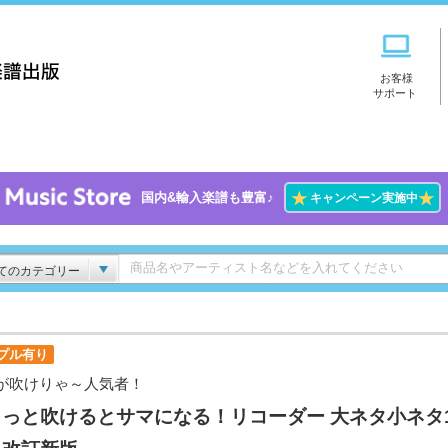
お客様
サポート
★
★
国内&輸入楽譜も豊富♪
キャンペーン実施中
てのカテゴリー
プル有り
が吹けりゃ～人気者！
っと吹けるとサマになる！リコーダー 大ネタ小ネタ1