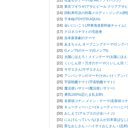
[12]
弦楽セレナーデOp.48(ソフトバンク)
[13]
東京ブギウギ(アサヒビール クリアアサヒ
[14]
回転寿司店の到着メロディ～ジングル[明](
[15]
千本桜(TOYOTA AQUA)
[16]
会いにいこう(JR東海道新幹線チャイム)
[17]
クロネコヤマトの宅急便
[18]
吉本新喜劇のテーマ
[19]
あまちゃん オープニングテーマ/ロング
[20]
Gメン'75のテーマ(Gメン'75)
[21]
太陽にほえろ！メインテーマ(太陽にほえろ
[22]
くいしん坊！万才のテーマ(くいしん坊！
[23]
サザエさん(サザエさん)
[24]
アンパンマンのマーチ(それいけ！アンパ
[25]
宇宙戦艦ヤマト(宇宙戦艦ヤマト)
[26]
魔法使いサリー(魔法使いサリー)
[27]
勇気100%(忍たま乱太郎)
[28]
名探偵コナン メイン・テーマ(名探偵コナ
[29]
キューティーハニー(キューティーハニー
[30]
おしえて(アルプスの少女ハイジ)
[31]
にんげんっていいな(まんが日本昔ばなし
[32]
変なおじさん＜ハイサイおじさん＞(志村