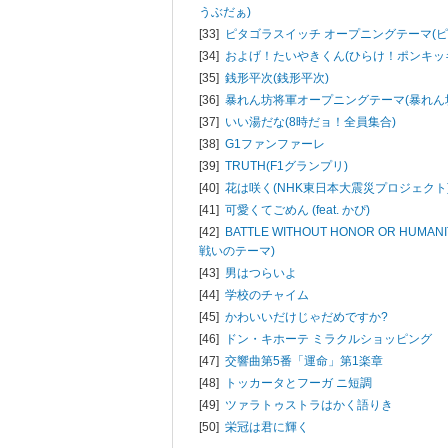
うぶだぁ)
[33]
ピタゴラスイッチ オープニングテーマ(
[34]
およげ！たいやきくん(ひらけ！ポンキッ
[35]
銭形平次(銭形平次)
[36]
暴れん坊将軍オープニングテーマ(暴れん
[37]
いい湯だな(8時だョ！全員集合)
[38]
G1ファンファーレ
[39]
TRUTH(F1グランプリ)
[40]
花は咲く(NHK東日本大震災プロジェクト
[41]
可愛くてごめん (feat. かぴ)
[42]
BATTLE WITHOUT HONOR OR HUM
戦いのテーマ)
[43]
男はつらいよ
[44]
学校のチャイム
[45]
かわいいだけじゃだめですか?
[46]
ドン・キホーテ ミラクルショッピング
[47]
交響曲第5番「運命」第1楽章
[48]
トッカータとフーガ ニ短調
[49]
ツァラトゥストラはかく語りき
[50]
栄冠は君に輝く