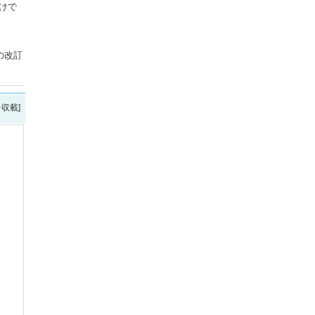
けで
の改訂
を収載]