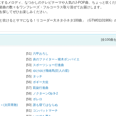
するメロディ、なつかしのテレビテーマや人気のJ-POP曲、ちょっと吹くだ
楽曲の数々をワンフレーズ・フルコーラス取り混ぜてお届けします。
を探してぜひお楽しみください。
けるとサマになる！リコーダー大ネタ小ネタ100曲」（GTW01101906）
[全100曲
[51]
六甲おろし
[52]
炎のファイター～猪木ボンバイエ
[53]
スポーツショー行進曲
[54]
ゆけゆけ飛雄馬(巨人の星)
[55]
タッチ
[56]
ボギー大佐
[57]
凱旋行進曲
[58]
ノクターンOp.9-2
[59]
ボレロ
＞(太田胃散)
[60]
誰も寝てはならぬ
[61]
コンバットマーチ