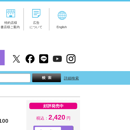
特約店様
広告
書店様ご案内
について
English
詳細検索
好評発売中
2,420
税込：
円
00