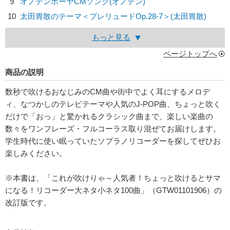
9
オノデンボーヤCMソング(オノデン)
10
太田胃散のテーマ＜プレリュードOp.28-7＞(太田胃散)
もっと見る
ページトップへ
商品の説明
数秒で吹けるおなじみのCM曲や街中でよく耳にするメロデ
ィ、なつかしのテレビテーマや人気のJ-POP曲、ちょっと吹く
だけで「おっ」と驚かれるクラシック曲まで、楽しい楽曲の
数々をワンフレーズ・フルコーラス取り混ぜてお届けします。
学生時代に使い眠っていたソプラノリコーダーを探してぜひお
楽しみください。
※本書は、「これが吹けりゃ～人気者！ちょっと吹けるとサマ
になる！リコーダー大ネタ小ネタ100曲」（GTW01101906）の
改訂版です。