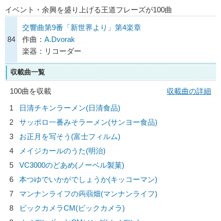
イベント・余興を盛り上げる王道フレーズが100曲
交響曲第9番「新世界より」第4楽章
84
作曲：
A.Dvorak
楽器：リコーダー
収載曲一覧
100曲を収載
収載曲の詳細
1
日清チキンラーメン(日清食品)
2
サッポロ一番みそラーメン(サンヨー食品)
3
お正月を写そう(富士フィルム)
4
メイジカールのうた(明治)
5
VC3000のどあめ(ノーベル製菓)
6
本つゆでいかがでしょうか(キッコーマン)
7
マンナンライフの蒟蒻畑(マンナンライフ)
8
ビックカメラCM(ビックカメラ)