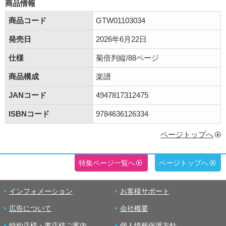
商品情報
商品コード
GTW01103034
発売日
2026年6月22日
仕様
菊倍判縦/88ページ
商品構成
楽譜
JANコード
4947817312475
ISBNコード
9784636126334
ページトップへ
特集ページ一覧へ
ページトップへ
インフォメーション
お客様サポート
広告について
会社概要
特約店様・書店様ご案内
個人情報保護方針