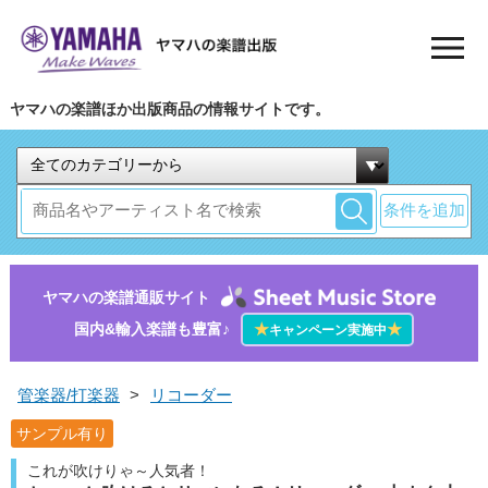
ヤマハの楽譜ほか出版商品の情報サイトです。
条件を追加
ヤマハの楽譜通販サイト
国内&輸入楽譜も豊富♪
★
★
キャンペーン実施中
管楽器/打楽器
>
リコーダー
サンプル有り
これが吹けりゃ～人気者！