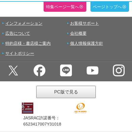
特集ページ一覧へ
ページトップへ
インフォメーション
お客様サポート
広告について
会社概要
特約店様・書店様ご案内
個人情報保護方針
サイトポリシー
PC版で見る
JASRAC許諾番号：
6523417007Y31018