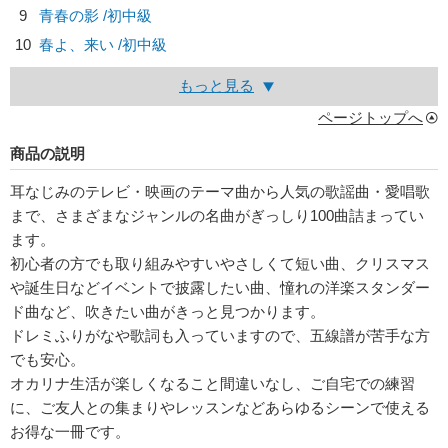
9
青春の影 /初中級
10
春よ、来い /初中級
もっと見る
ページトップへ
商品の説明
耳なじみのテレビ・映画のテーマ曲から人気の歌謡曲・愛唱歌
まで、さまざまなジャンルの名曲がぎっしり100曲詰まってい
ます。
初心者の方でも取り組みやすいやさしくて短い曲、クリスマス
や誕生日などイベントで披露したい曲、憧れの洋楽スタンダー
ド曲など、吹きたい曲がきっと見つかります。
ドレミふりがなや歌詞も入っていますので、五線譜が苦手な方
でも安心。
オカリナ生活が楽しくなること間違いなし、ご自宅での練習
に、ご友人との集まりやレッスンなどあらゆるシーンで使える
お得な一冊です。