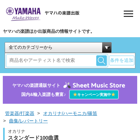
ヤマハの楽譜ほか出版商品の情報サイトです。
条件を追加
ヤマハの楽譜通販サイト
国内&輸入楽譜も豊富♪
★
★
キャンペーン実施中
管楽器/打楽器
>
オカリナ/ハーモニカ/篠笛
>
曲集/レパートリー
オカリナ
スタンダード100曲選