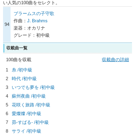
い人気の100曲をセレクト。
ブラームスの子守歌
作曲：
J. Brahms
94
楽器：オカリナ
グレード：初中級
収載曲一覧
100曲を収載
収載曲の詳細
1
糸 /初中級
2
時代 /初中級
3
いつでも夢を /初中級
4
蘇州夜曲 /初中級
5
花咲く旅路 /初中級
6
愛燦燦 /初中級
7
昴-すばる- /初中級
8
サライ /初中級