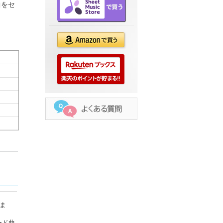
曲をセ
ま
ード曲