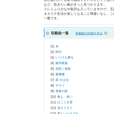
など、吹きたい曲がきっと見つかります。
ドレミふりがなや歌詞も入っていますので、五
オカリナ生活が楽しくなること間違いなし、ご
一冊です。
収載曲一覧
収載曲の詳細を見る
[1]
糸
[2]
時代
[3]
いつでも夢を
[4]
蘇州夜曲
[5]
花咲く旅路
[6]
愛燦燦
[7]
昴-すばる-
[8]
サライ
[9]
青春の影
[10]
春よ、来い
[11]
ひこうき雲
[12]
涙そうそう
[13]
君といつまでも