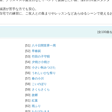
線譜が苦手な方でも安心。
自宅での練習に、ご友人との集まりやレッスンなどあらゆるシーンで使える
[全100曲
[51]
八十日間世界一周
[52]
早春賦
[53]
竹田の子守唄
[54]
夕焼け小焼け
[55]
小さい秋みつけた
[56]
うれしいひな祭り
[57]
春の小川
[58]
こいのぼり
[59]
さくらさくら
[60]
故郷
[61]
紅葉
[62]
雨ふり
[63]
たなばたさま