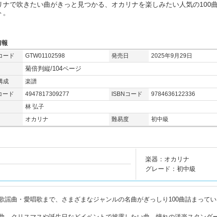
リナで吹きたい曲がきっと見つかる、オカリナを楽しみたい人気の100
ト。
情報
コード
GTW01102598
発売日
2025年9月29日
菊倍判縦/104ページ
構成
楽譜
コード
4947817309277
ISBNコード
9784636122336
林 弘子
オカリナ
難易度
初中級
楽器：オカリナ
グレード：初中級
歌謡曲・愛唱歌まで、さまざまなジャンルの名曲がぎっしり100曲詰まってい
曲、クリスマスや誕生日などイベントで披露したい曲、憧れの洋楽スタンダ