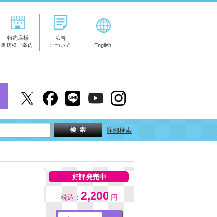
特約店様
広告
書店様ご案内
について
English
詳細検索
好評発売中
2,200
税込：
円