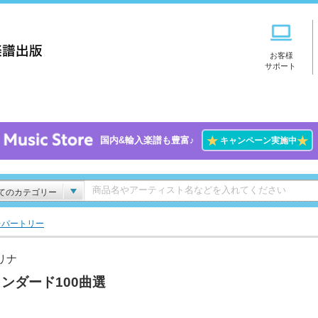
お客様
サポート
★
★
国内&輸入楽譜も豊富♪
キャンペーン実施中
てのカテゴリー
レパートリー
リナ
ンダード100曲選