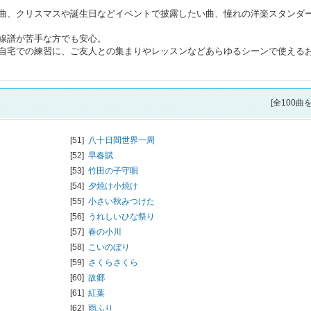
曲、クリスマスや誕生日などイベントで披露したい曲、憧れの洋楽スタンダ
線譜が苦手な方でも安心。
自宅での練習に、ご友人との集まりやレッスンなどあらゆるシーンで使える
[全100曲
[51]
八十日間世界一周
[52]
早春賦
[53]
竹田の子守唄
[54]
夕焼け小焼け
[55]
小さい秋みつけた
[56]
うれしいひな祭り
[57]
春の小川
[58]
こいのぼり
[59]
さくらさくら
[60]
故郷
[61]
紅葉
[62]
雨ふり