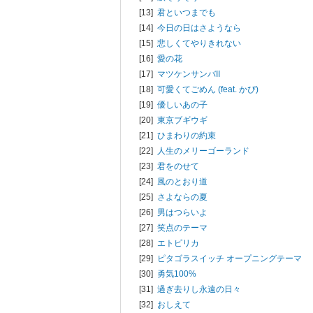
[13]
君といつまでも
[14]
今日の日はさようなら
[15]
悲しくてやりきれない
[16]
愛の花
[17]
マツケンサンバII
[18]
可愛くてごめん (feat. かぴ)
[19]
優しいあの子
[20]
東京ブギウギ
[21]
ひまわりの約束
[22]
人生のメリーゴーランド
[23]
君をのせて
[24]
風のとおり道
[25]
さよならの夏
[26]
男はつらいよ
[27]
笑点のテーマ
[28]
エトピリカ
[29]
ピタゴラスイッチ オープニングテーマ
[30]
勇気100%
[31]
過ぎ去りし永遠の日々
[32]
おしえて