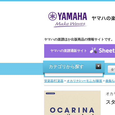
ヤマハの楽譜ほか出版商品の情報サイトです。
ヤマハの楽譜通販サイト
カテゴリから探す
全
管楽器/打楽器
>
オカリナ/ハーモニカ/篠笛
>
曲集/
オカ
スタ