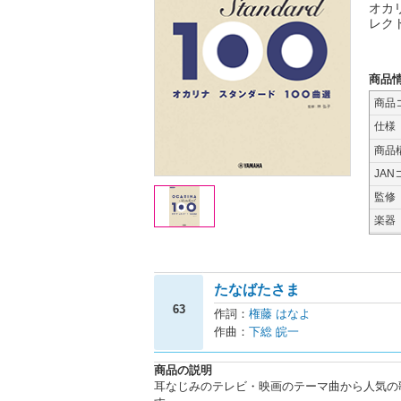
オカ
レク
商品
商品
仕様
商品
JAN
監修
楽器
たなばたさま
63
作詞：
権藤 はなよ
作曲：
下総 皖一
商品の説明
耳なじみのテレビ・映画のテーマ曲から人気の