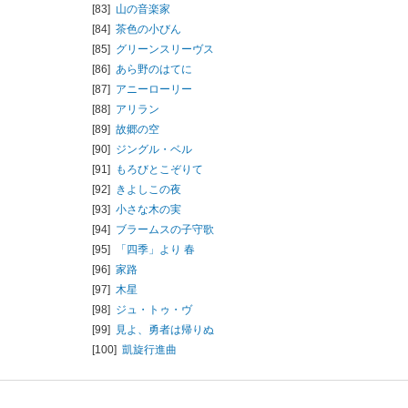
[83]
山の音楽家
[84]
茶色の小びん
[85]
グリーンスリーヴス
[86]
あら野のはてに
[87]
アニーローリー
[88]
アリラン
[89]
故郷の空
[90]
ジングル・ベル
[91]
もろびとこぞりて
[92]
きよしこの夜
[93]
小さな木の実
[94]
ブラームスの子守歌
[95]
「四季」より 春
[96]
家路
[97]
木星
[98]
ジュ・トゥ・ヴ
[99]
見よ、勇者は帰りぬ
[100]
凱旋行進曲