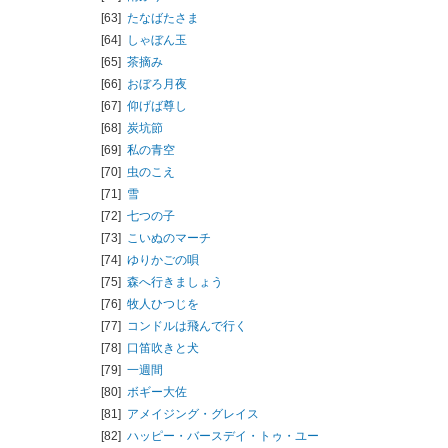
[63]
たなばたさま
[64]
しゃぼん玉
[65]
茶摘み
[66]
おぼろ月夜
[67]
仰げば尊し
[68]
炭坑節
[69]
私の青空
[70]
虫のこえ
[71]
雪
[72]
七つの子
[73]
こいぬのマーチ
[74]
ゆりかごの唄
[75]
森へ行きましょう
[76]
牧人ひつじを
[77]
コンドルは飛んで行く
[78]
口笛吹きと犬
[79]
一週間
[80]
ボギー大佐
[81]
アメイジング・グレイス
[82]
ハッピー・バースデイ・トゥ・ユー