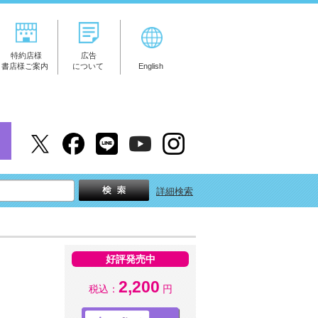
特約店様
広告
書店様ご案内
について
English
詳細検索
好評発売中
2,200
税込：
円