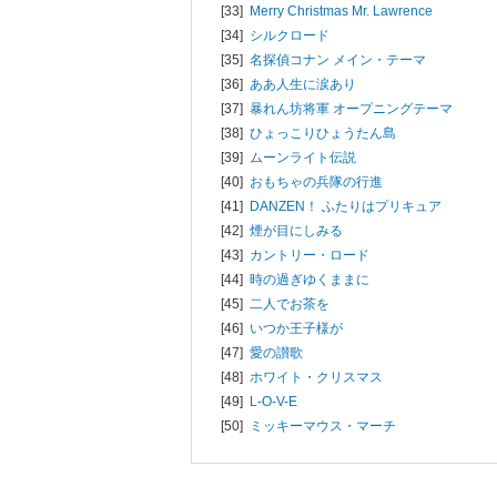
[33]
Merry Christmas Mr. Lawrence
[34]
シルクロード
[35]
名探偵コナン メイン・テーマ
[36]
ああ人生に涙あり
[37]
暴れん坊将軍 オープニングテーマ
[38]
ひょっこりひょうたん島
[39]
ムーンライト伝説
[40]
おもちゃの兵隊の行進
[41]
DANZEN！ ふたりはプリキュア
[42]
煙が目にしみる
[43]
カントリー・ロード
[44]
時の過ぎゆくままに
[45]
二人でお茶を
[46]
いつか王子様が
[47]
愛の讃歌
[48]
ホワイト・クリスマス
[49]
L-O-V-E
[50]
ミッキーマウス・マーチ