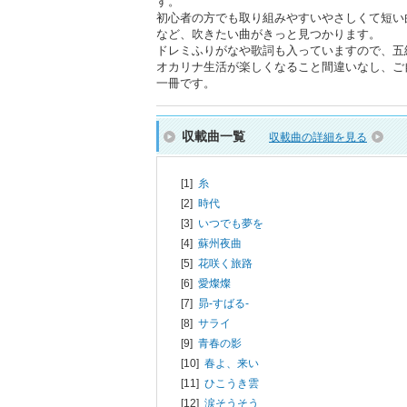
す。
初心者の方でも取り組みやすいやさしくて短い
など、吹きたい曲がきっと見つかります。
ドレミふりがなや歌詞も入っていますので、五
オカリナ生活が楽しくなること間違いなし、ご
一冊です。
収載曲一覧
収載曲の詳細を見る
[1]
糸
[2]
時代
[3]
いつでも夢を
[4]
蘇州夜曲
[5]
花咲く旅路
[6]
愛燦燦
[7]
昴-すばる-
[8]
サライ
[9]
青春の影
[10]
春よ、来い
[11]
ひこうき雲
[12]
涙そうそう