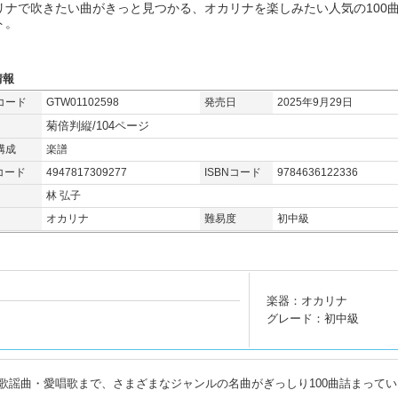
リナで吹きたい曲がきっと見つかる、オカリナを楽しみたい人気の100
ト。
情報
コード
GTW01102598
発売日
2025年9月29日
菊倍判縦/104ページ
構成
楽譜
コード
4947817309277
ISBNコード
9784636122336
林 弘子
オカリナ
難易度
初中級
楽器：オカリナ
グレード：初中級
歌謡曲・愛唱歌まで、さまざまなジャンルの名曲がぎっしり100曲詰まってい