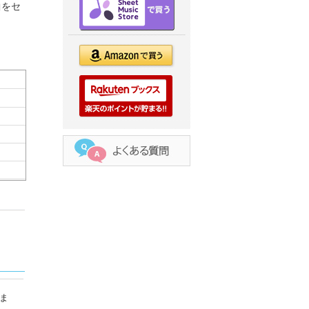
曲をセ
ま