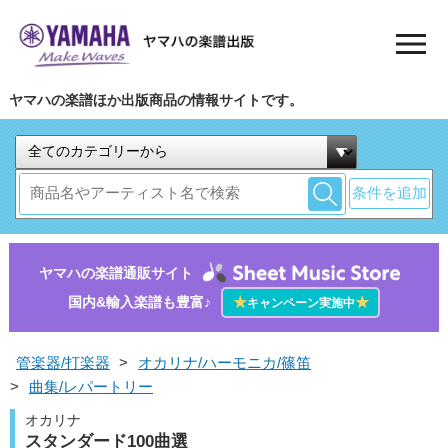
ヤマハの楽譜ほか出版商品の情報サイトです。
条件を追加
ヤマハの楽譜通販サイト
国内&輸入楽譜も豊富♪
★
★
キャンペーン実施中
管楽器/打楽器
>
オカリナ/ハーモニカ/篠笛
>
曲集/レパートリー
オカリナ
スタンダード100曲選