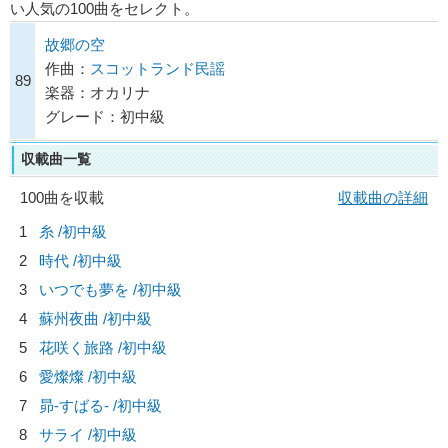
い人気の100曲をセレクト。
故郷の空
作曲：
スコットランド民謡
89
楽器：オカリナ
グレード：初中級
収載曲一覧
100曲を収載
収載曲の詳細
1
糸 /初中級
2
時代 /初中級
3
いつでも夢を /初中級
4
蘇州夜曲 /初中級
5
花咲く旅路 /初中級
6
愛燦燦 /初中級
7
昴-すばる- /初中級
8
サライ /初中級