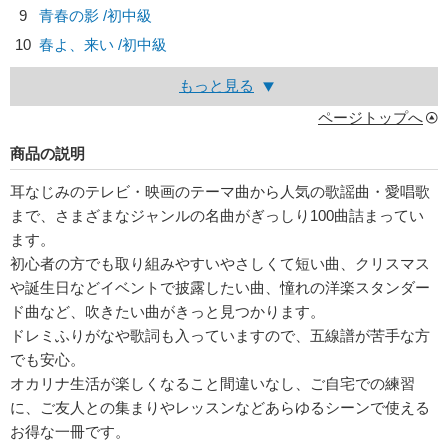
9
青春の影 /初中級
10
春よ、来い /初中級
もっと見る
ページトップへ
商品の説明
耳なじみのテレビ・映画のテーマ曲から人気の歌謡曲・愛唱歌
まで、さまざまなジャンルの名曲がぎっしり100曲詰まってい
ます。
初心者の方でも取り組みやすいやさしくて短い曲、クリスマス
や誕生日などイベントで披露したい曲、憧れの洋楽スタンダー
ド曲など、吹きたい曲がきっと見つかります。
ドレミふりがなや歌詞も入っていますので、五線譜が苦手な方
でも安心。
オカリナ生活が楽しくなること間違いなし、ご自宅での練習
に、ご友人との集まりやレッスンなどあらゆるシーンで使える
お得な一冊です。