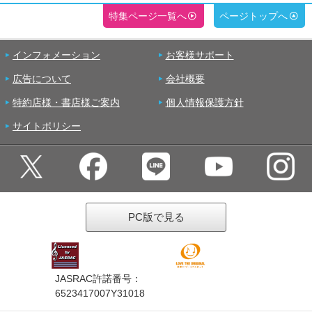
特集ページ一覧へ
ページトップへ
インフォメーション
お客様サポート
広告について
会社概要
特約店様・書店様ご案内
個人情報保護方針
サイトポリシー
PC版で見る
JASRAC許諾番号：
6523417007Y31018