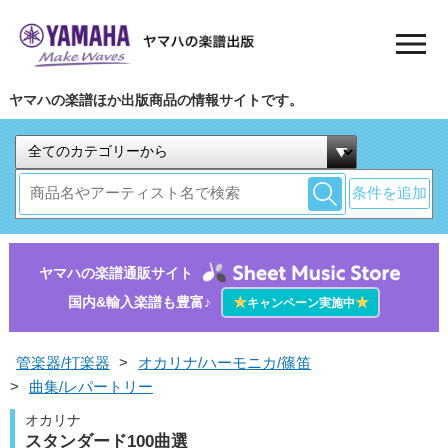
ヤマハの楽譜ほか出版商品の情報サイトです。
条件を追加
ヤマハの楽譜通販サイト
国内&輸入楽譜も豊富♪
★
★
キャンペーン実施中
管楽器/打楽器
>
オカリナ/ハーモニカ/篠笛
>
曲集/レパートリー
オカリナ
スタンダード100曲選