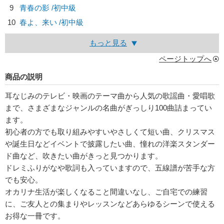
9
青春の影 /初中級
10
春よ、来い /初中級
もっと見る
ページトップへ
商品の説明
耳なじみのテレビ・映画のテーマ曲から人気の歌謡曲・愛唱歌
まで、さまざまなジャンルの名曲がぎっしり100曲詰まってい
ます。
初心者の方でも取り組みやすいやさしくて短い曲、クリスマス
や誕生日などイベントで披露したい曲、憧れの洋楽スタンダー
ド曲など、吹きたい曲がきっと見つかります。
ドレミふりがなや歌詞も入っていますので、五線譜が苦手な方
でも安心。
オカリナ生活が楽しくなること間違いなし、ご自宅での練習
に、ご友人との集まりやレッスンなどあらゆるシーンで使える
お得な一冊です。