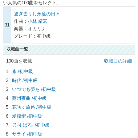
い人気の100曲をセレクト。
過ぎ去りし永遠の日々
作曲：
小林 靖宏
31
楽器：オカリナ
グレード：初中級
収載曲一覧
100曲を収載
収載曲の詳細
1
糸 /初中級
2
時代 /初中級
3
いつでも夢を /初中級
4
蘇州夜曲 /初中級
5
花咲く旅路 /初中級
6
愛燦燦 /初中級
7
昴-すばる- /初中級
8
サライ /初中級