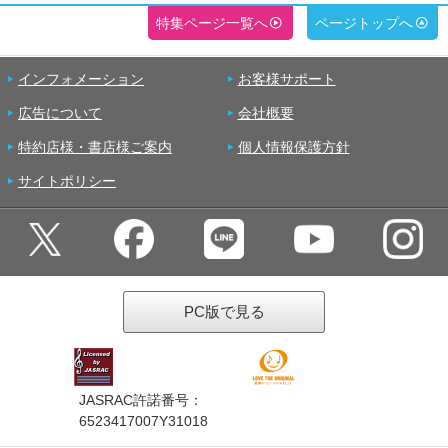
特集ページ一覧へ
ページトップへ
インフォメーション
お客様サポート
広告について
会社概要
特約店様・書店様ご案内
個人情報保護方針
サイトポリシー
PC版で見る
JASRAC許諾番号：
6523417007Y31018