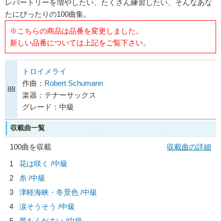
レパートリーを増やしたい、たくさん練習したい、そんなあな
たにぴったりの100曲集。
※こちらの商品は品番を変更しました。
新しい品番については上記をご覧下さい。
トロイメライ
作曲：
Robert Schumann
88
楽器：テナーサックス
グレード：中級
収載曲一覧
100曲を収載
収載曲の詳細
1
花は咲く /中級
2
糸 /中級
3
津軽海峡・冬景色 /中級
4
涙そうそう /中級
5
翼をください /中級