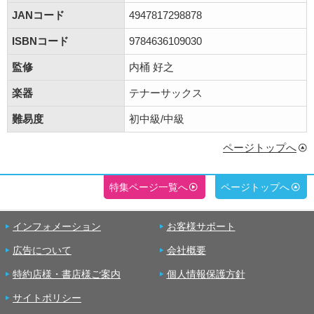
JANコード
4947817298878
ISBNコード
9784636109030
監修
内桶 好之
楽器
テナーサックス
難易度
初中級/中級
ページトップへ
特集ページ一覧へ
ページトップへ
インフォメーション
お客様サポート
広告について
会社概要
特約店様・書店様ご案内
個人情報保護方針
サイトポリシー