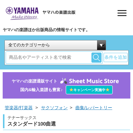
ヤマハの楽譜ほか出版商品の情報サイトです。
条件を追加
ヤマハの楽譜通販サイト
国内&輸入楽譜も豊富♪
★
★
キャンペーン実施中
管楽器/打楽器
>
サクソフォン
>
曲集/レパートリー
テナーサックス
スタンダード100曲選