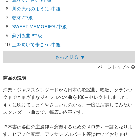
6
川の流れのように /中級
7
乾杯 /中級
8
SWEET MEMORIES /中級
9
蘇州夜曲 /中級
10
上を向いて歩こう /中級
もっと見る
ページトップへ
商品の説明
洋楽・ジャズスタンダードから日本の歌謡曲、唱歌、クラシッ
クまでさまざまなジャンルの名曲を100曲セレクトしました。
すぐに吹けてしまうやさしいものから、一度は演奏してみたい
スタンダード曲まで、幅広い内容です。
※本書は各曲の主旋律を演奏するためのメロディー譜となりま
す。ピアノ伴奏譜、アンサンブルパート等は付いておりませ