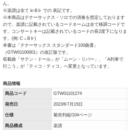
ん。
※楽譜は全て in B♭ での 表記です。
※本商品はテナーサックス・ソロでの演奏を想定しております
ので、楽譜に記載されているコードネームは全て移調コードで
す。コンサートキーは記載されているコードの長2度下になりま
す。(例: C→B♭)
本書は「テナーサックス スタンダード100曲選」
（GTW01100001）の改訂版です。
収載曲「サテン・ドール」が「ムーン・リバー」、「A列車で
行こう」が「ティコ・ティコ」へ変更となっています。
商品情報
商品コード
GTW01101274
発売日
2023年7月19日
仕様
菊倍判縦/104ページ
商品構成
楽譜