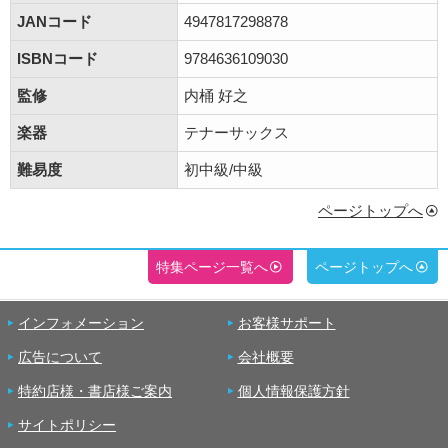
JANコード
4947817298878
ISBNコード
9784636109030
監修
内桶 好之
楽器
テナーサックス
難易度
初中級/中級
ページトップへ
特集ページ一覧へ
ページトップへ
インフォメーション
お客様サポート
広告について
会社概要
特約店様・書店様ご案内
個人情報保護方針
サイトポリシー