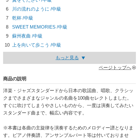
6
川の流れのように /中級
7
乾杯 /中級
8
SWEET MEMORIES /中級
9
蘇州夜曲 /中級
10
上を向いて歩こう /中級
もっと見る
ページトップへ
商品の説明
洋楽・ジャズスタンダードから日本の歌謡曲、唱歌、クラシッ
クまでさまざまなジャンルの名曲を100曲セレクトしました。
すぐに吹けてしまうやさしいものから、一度は演奏してみたい
スタンダード曲まで、幅広い内容です。
※本書は各曲の主旋律を演奏するためのメロディー譜となりま
す。ピアノ伴奏譜、アンサンブルパート等は付いておりませ