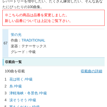
レパートリーを増やしたい、たくさん練習したい、そんなあな
たにぴったりの100曲集。
※こちらの商品は品番を変更しました。
新しい品番については上記をご覧下さい。
蛍の光
作曲：
TRADITIONAL
67
楽器：テナーサックス
グレード：中級
収載曲一覧
100曲を収載
収載曲の詳細
1
花は咲く /中級
2
糸 /中級
3
津軽海峡・冬景色 /中級
4
涙そうそう /中級
5
翼をください /中級