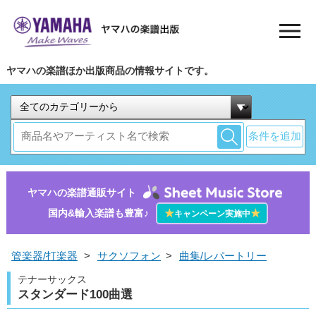
ヤマハの楽譜ほか出版商品の情報サイトです。
条件を追加
ヤマハの楽譜通販サイト
国内&輸入楽譜も豊富♪
★
★
キャンペーン実施中
管楽器/打楽器
>
サクソフォン
>
曲集/レパートリー
テナーサックス
スタンダード100曲選