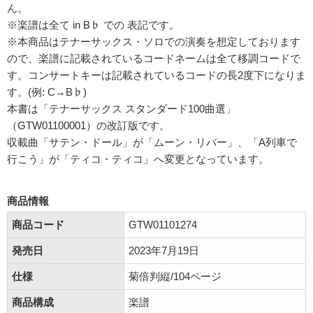
ん。
※楽譜は全て in B♭ での 表記です。
※本商品はテナーサックス・ソロでの演奏を想定しております
ので、楽譜に記載されているコードネームは全て移調コードで
す。コンサートキーは記載されているコードの長2度下になりま
す。(例: C→B♭)
本書は「テナーサックス スタンダード100曲選」
（GTW01100001）の改訂版です。
収載曲「サテン・ドール」が「ムーン・リバー」、「A列車で
行こう」が「ティコ・ティコ」へ変更となっています。
商品情報
商品コード
GTW01101274
発売日
2023年7月19日
仕様
菊倍判縦/104ページ
商品構成
楽譜