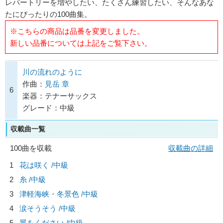
レパートリーを増やしたい、たくさん練習したい、そんなあな
たにぴったりの100曲集。
※こちらの商品は品番を変更しました。
新しい品番については上記をご覧下さい。
川の流れのように
作曲：
見岳 章
6
楽器：テナーサックス
グレード：中級
収載曲一覧
100曲を収載
収載曲の詳細
1
花は咲く /中級
2
糸 /中級
3
津軽海峡・冬景色 /中級
4
涙そうそう /中級
5
翼をください /中級