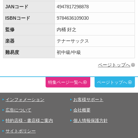
JANコード
4947817298878
ISBNコード
9784636109030
監修
内桶 好之
楽器
テナーサックス
難易度
初中級/中級
ページトップへ
特集ページ一覧へ
ページトップへ
インフォメーション
お客様サポート
広告について
会社概要
特約店様・書店様ご案内
個人情報保護方針
サイトポリシー