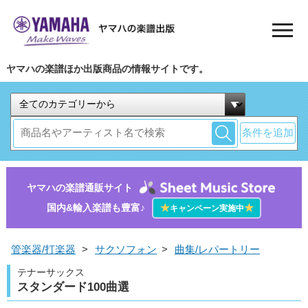
ヤマハの楽譜ほか出版商品の情報サイトです。
条件を追加
ヤマハの楽譜通販サイト
国内&輸入楽譜も豊富♪
★
★
キャンペーン実施中
管楽器/打楽器
>
サクソフォン
>
曲集/レパートリー
テナーサックス
スタンダード100曲選