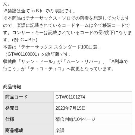
ん。
※楽譜は全て in B♭ での 表記です。
※本商品はテナーサックス・ソロでの演奏を想定しております
ので、楽譜に記載されているコードネームは全て移調コードで
す。コンサートキーは記載されているコードの長2度下になりま
す。(例: C→B♭)
本書は「テナーサックス スタンダード100曲選」
（GTW01100001）の改訂版です。
収載曲「サテン・ドール」が「ムーン・リバー」、「A列車で
行こう」が「ティコ・ティコ」へ変更となっています。
商品情報
商品コード
GTW01101274
発売日
2023年7月19日
仕様
菊倍判縦/104ページ
商品構成
楽譜