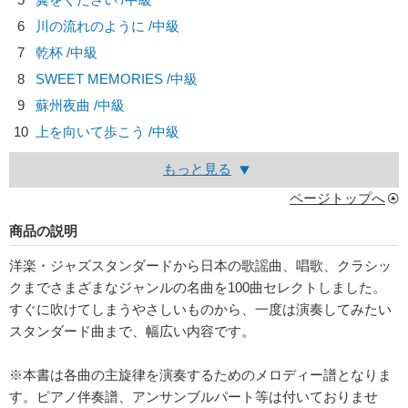
6
川の流れのように /中級
7
乾杯 /中級
8
SWEET MEMORIES /中級
9
蘇州夜曲 /中級
10
上を向いて歩こう /中級
もっと見る
ページトップへ
商品の説明
洋楽・ジャズスタンダードから日本の歌謡曲、唱歌、クラシッ
クまでさまざまなジャンルの名曲を100曲セレクトしました。
すぐに吹けてしまうやさしいものから、一度は演奏してみたい
スタンダード曲まで、幅広い内容です。
※本書は各曲の主旋律を演奏するためのメロディー譜となりま
す。ピアノ伴奏譜、アンサンブルパート等は付いておりませ