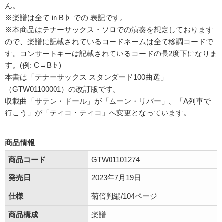
ん。
※楽譜は全て in B♭ での 表記です。
※本商品はテナーサックス・ソロでの演奏を想定しております
ので、楽譜に記載されているコードネームは全て移調コードで
す。コンサートキーは記載されているコードの長2度下になりま
す。(例: C→B♭)
本書は「テナーサックス スタンダード100曲選」
（GTW01100001）の改訂版です。
収載曲「サテン・ドール」が「ムーン・リバー」、「A列車で
行こう」が「ティコ・ティコ」へ変更となっています。
商品情報
商品コード
GTW01101274
発売日
2023年7月19日
仕様
菊倍判縦/104ページ
商品構成
楽譜