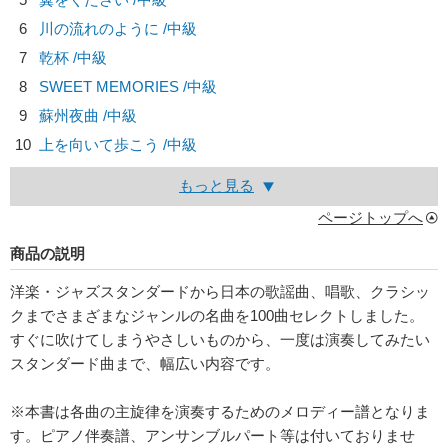
6
川の流れのように /中級
7
乾杯 /中級
8
SWEET MEMORIES /中級
9
蘇州夜曲 /中級
10
上を向いて歩こう /中級
もっと見る
ページトップへ
商品の説明
洋楽・ジャズスタンダードから日本の歌謡曲、唱歌、クラシッ
クまでさまざまなジャンルの名曲を100曲セレクトしました。
すぐに吹けてしまうやさしいものから、一度は演奏してみたい
スタンダード曲まで、幅広い内容です。
※本書は各曲の主旋律を演奏するためのメロディー譜となりま
す。ピアノ伴奏譜、アンサンブルパート等は付いておりませ