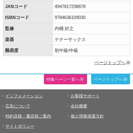
JANコード
4947817298878
ISBNコード
9784636109030
監修
内桶 好之
楽器
テナーサックス
難易度
初中級/中級
ページトップへ
特集ページ一覧へ
ページトップへ
インフォメーション
お客様サポート
広告について
会社概要
特約店様・書店様ご案内
個人情報保護方針
サイトポリシー