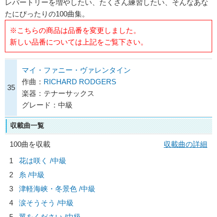
レパートリーを増やしたい、たくさん練習したい、そんなあな
たにぴったりの100曲集。
※こちらの商品は品番を変更しました。
新しい品番については上記をご覧下さい。
マイ・ファニー・ヴァレンタイン
作曲：
RICHARD RODGERS
35
楽器：テナーサックス
グレード：中級
収載曲一覧
100曲を収載
収載曲の詳細
1
花は咲く /中級
2
糸 /中級
3
津軽海峡・冬景色 /中級
4
涙そうそう /中級
5
翼をください /中級