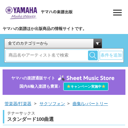
ヤマハの楽譜ほか出版商品の情報サイトです。
条件を追加
ヤマハの楽譜通販サイト
国内&輸入楽譜も豊富♪
★
★
キャンペーン実施中
管楽器/打楽器
>
サクソフォン
>
曲集/レパートリー
テナーサックス
スタンダード100曲選