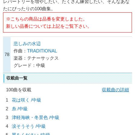
レパートリーを増やしたい、たくさん練習したい、そんなあな
たにぴったりの100曲集。
※こちらの商品は品番を変更しました。
新しい品番については上記をご覧下さい。
悲しみの水辺
作曲：
TRADITIONAL
78
楽器：テナーサックス
グレード：中級
収載曲一覧
100曲を収載
収載曲の詳細
1
花は咲く /中級
2
糸 /中級
3
津軽海峡・冬景色 /中級
4
涙そうそう /中級
5
翼をください /中級