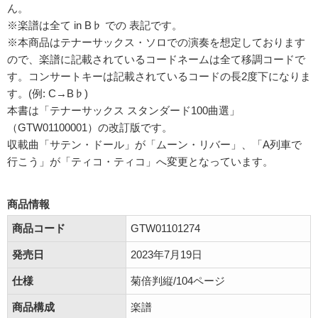
ん。
※楽譜は全て in B♭ での 表記です。
※本商品はテナーサックス・ソロでの演奏を想定しております
ので、楽譜に記載されているコードネームは全て移調コードで
す。コンサートキーは記載されているコードの長2度下になりま
す。(例: C→B♭)
本書は「テナーサックス スタンダード100曲選」
（GTW01100001）の改訂版です。
収載曲「サテン・ドール」が「ムーン・リバー」、「A列車で
行こう」が「ティコ・ティコ」へ変更となっています。
商品情報
商品コード
GTW01101274
発売日
2023年7月19日
仕様
菊倍判縦/104ページ
商品構成
楽譜