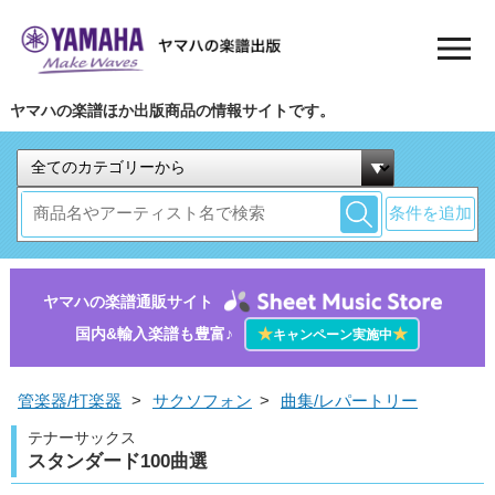
ヤマハの楽譜ほか出版商品の情報サイトです。
条件を追加
ヤマハの楽譜通販サイト
国内&輸入楽譜も豊富♪
★
★
キャンペーン実施中
管楽器/打楽器
>
サクソフォン
>
曲集/レパートリー
テナーサックス
スタンダード100曲選