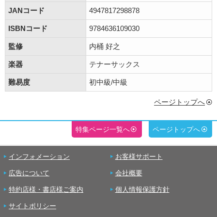
JANコード
4947817298878
ISBNコード
9784636109030
監修
内桶 好之
楽器
テナーサックス
難易度
初中級/中級
ページトップへ
特集ページ一覧へ
ページトップへ
インフォメーション
お客様サポート
広告について
会社概要
特約店様・書店様ご案内
個人情報保護方針
サイトポリシー