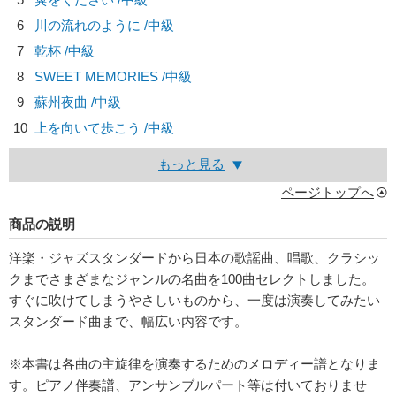
6
川の流れのように /中級
7
乾杯 /中級
8
SWEET MEMORIES /中級
9
蘇州夜曲 /中級
10
上を向いて歩こう /中級
もっと見る
ページトップへ
商品の説明
洋楽・ジャズスタンダードから日本の歌謡曲、唱歌、クラシッ
クまでさまざまなジャンルの名曲を100曲セレクトしました。
すぐに吹けてしまうやさしいものから、一度は演奏してみたい
スタンダード曲まで、幅広い内容です。
※本書は各曲の主旋律を演奏するためのメロディー譜となりま
す。ピアノ伴奏譜、アンサンブルパート等は付いておりませ