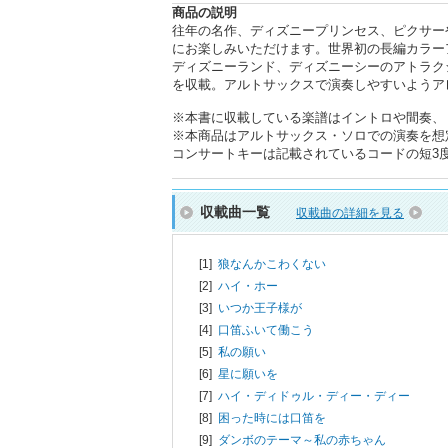
商品の説明
往年の名作、ディズニープリンセス、ピクサー
にお楽しみいただけます。世界初の長編カラー
ディズニーランド、ディズニーシーのアトラク
を収載。アルトサックスで演奏しやすいようア
※本書に収載している楽譜はイントロや間奏、
※本商品はアルトサックス・ソロでの演奏を想
コンサートキーは記載されているコードの短3度上
収載曲一覧
収載曲の詳細を見る
[1]
狼なんかこわくない
[2]
ハイ・ホー
[3]
いつか王子様が
[4]
口笛ふいて働こう
[5]
私の願い
[6]
星に願いを
[7]
ハイ・ディドゥル・ディー・ディー
[8]
困った時には口笛を
[9]
ダンボのテーマ～私の赤ちゃん