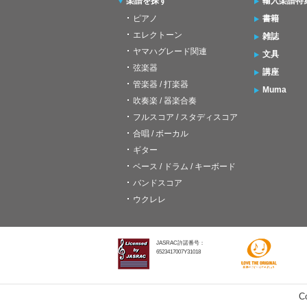
楽譜を探す
輸入楽譜特
ピアノ
書籍
エレクトーン
雑誌
ヤマハグレード関連
文具
弦楽器
講座
管楽器 / 打楽器
Muma
吹奏楽 / 器楽合奏
フルスコア / スタディスコア
合唱 / ボーカル
ギター
ベース / ドラム / キーボード
バンドスコア
ウクレレ
JASRAC許諾番号：
6523417007Y31018
C