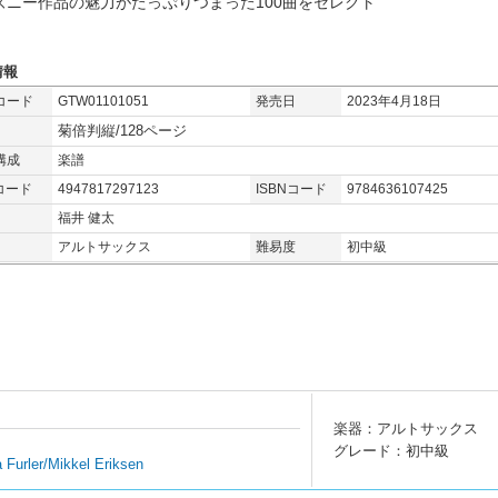
ズニー作品の魅力がたっぷりつまった100曲をセレクト
情報
コード
GTW01101051
発売日
2023年4月18日
菊倍判縦/128ページ
構成
楽譜
コード
4947817297123
ISBNコード
9784636107425
福井 健太
アルトサックス
難易度
初中級
楽器：アルトサックス
グレード：初中級
rler/Mikkel Eriksen