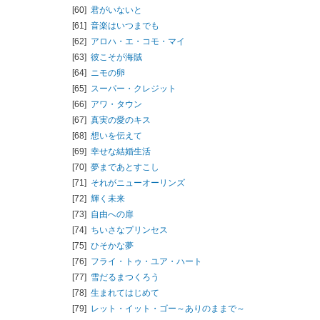
[60]
君がいないと
[61]
音楽はいつまでも
[62]
アロハ・エ・コモ・マイ
[63]
彼こそが海賊
[64]
ニモの卵
[65]
スーパー・クレジット
[66]
アワ・タウン
[67]
真実の愛のキス
[68]
想いを伝えて
[69]
幸せな結婚生活
[70]
夢まであとすこし
[71]
それがニューオーリンズ
[72]
輝く未来
[73]
自由への扉
[74]
ちいさなプリンセス
[75]
ひそかな夢
[76]
フライ・トゥ・ユア・ハート
[77]
雪だるまつくろう
[78]
生まれてはじめて
[79]
レット・イット・ゴー～ありのままで～