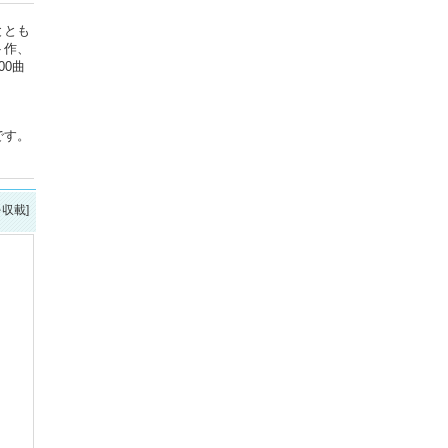
ととも
ト作、
0曲
です。
を収載]