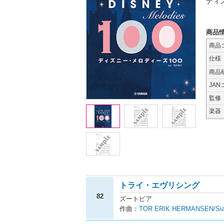
ディ
商品
商品
仕様
商品
JAN
監修
楽器
トライ・エヴリシング
82
ズートピア
作曲：
TOR ERIK HERMANSEN/Sia Fu