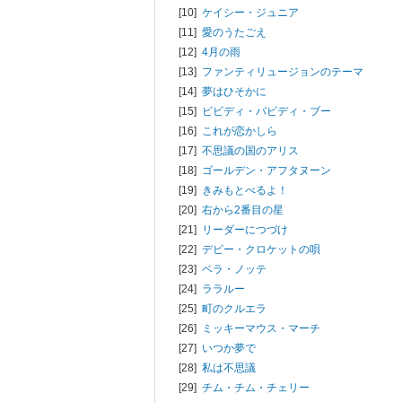
[10]
ケイシー・ジュニア
[11]
愛のうたごえ
[12]
4月の雨
[13]
ファンティリュージョンのテーマ
[14]
夢はひそかに
[15]
ビビディ・バビディ・ブー
[16]
これが恋かしら
[17]
不思議の国のアリス
[18]
ゴールデン・アフタヌーン
[19]
きみもとべるよ！
[20]
右から2番目の星
[21]
リーダーにつづけ
[22]
デビー・クロケットの唄
[23]
ベラ・ノッテ
[24]
ララルー
[25]
町のクルエラ
[26]
ミッキーマウス・マーチ
[27]
いつか夢で
[28]
私は不思議
[29]
チム・チム・チェリー