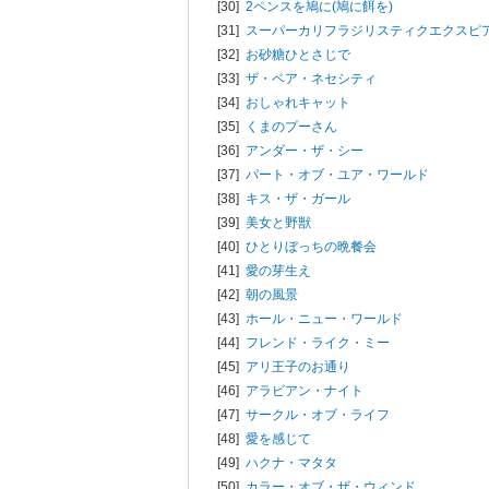
[30]
2ペンスを鳩に(鳩に餌を)
[31]
スーパーカリフラジリスティクエクスピ
[32]
お砂糖ひとさじで
[33]
ザ・ベア・ネセシティ
[34]
おしゃれキャット
[35]
くまのプーさん
[36]
アンダー・ザ・シー
[37]
パート・オブ・ユア・ワールド
[38]
キス・ザ・ガール
[39]
美女と野獣
[40]
ひとりぼっちの晩餐会
[41]
愛の芽生え
[42]
朝の風景
[43]
ホール・ニュー・ワールド
[44]
フレンド・ライク・ミー
[45]
アリ王子のお通り
[46]
アラビアン・ナイト
[47]
サークル・オブ・ライフ
[48]
愛を感じて
[49]
ハクナ・マタタ
[50]
カラー・オブ・ザ・ウィンド