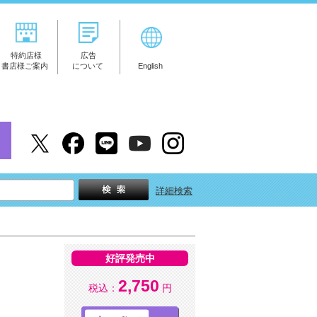
特約店様
広告
書店様ご案内
について
English
詳細検索
好評発売中
2,750
税込：
円