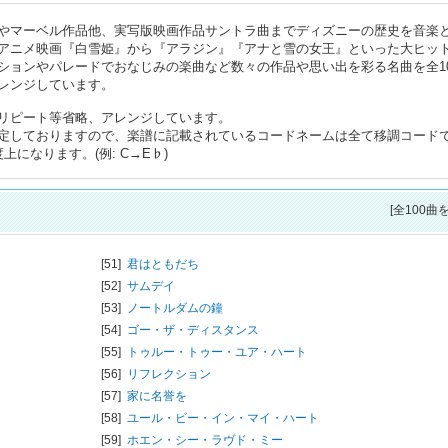
やマーベル作品他、実写版映画作品サントラ曲までディズニーの歴史を音楽
アニメ映画『白雪姫』から『アラジン』『アナと雪の女王』といった大ヒッ
ションやパレードでおなじみの楽曲など数々の作品や思い出を彩る名曲を全10
レンジしています。
リピート等省略、アレンジしています。
定しておりますので、楽譜に記載されているコードネームは全て移調コード
になります。(例: C→E♭)
[全100曲
[51]
君はともだち
[52]
サムデイ
[53]
ノートルダムの鐘
[54]
ゴー・ザ・ディスタンス
[55]
トゥルー・トゥー・ユア・ハート
[56]
リフレクション
[57]
家に名誉を
[58]
ユール・ビー・イン・マイ・ハート
[59]
ホエン・シー・ラヴド・ミー