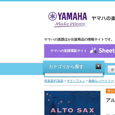
ヤマハの楽譜ほか出版商品の情報サイトです。
ヤマハの楽譜通販サイト
カテゴリから探す
全
管楽器/打楽器
>
サクソフォン
>
曲集/レパートリー
サン
アル