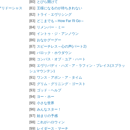
[80]
とびら開けて
アリドーシャス
[81]
王様になるのが待ちきれない
[82]
トライ・エヴリシング
[83]
どこまでも～How Far I'll Go～
[84]
リメンバー・ミー
[85]
イントゥ・ジ・アンノウン
[86]
おなかグーグー
[87]
スピーチレス～心の声(パート2)
[88]
バロック・ホウダウン
[89]
コンパス・オブ・ユア・ハート
[90]
エヴリバディ・ハズ・ア・ラフィン・プレイス(スプラッ
シュマウンテン)
[91]
ワンス・アポン・ア・タイム
[92]
グリム・グリニング・ゴースト
[93]
ゴッド・ヘルプ
[94]
ヨー・ホー
[95]
小さな世界
[96]
みんなスター！
[97]
始まりの予感
[98]
これがハロウィン
[99]
レイダース・マーチ