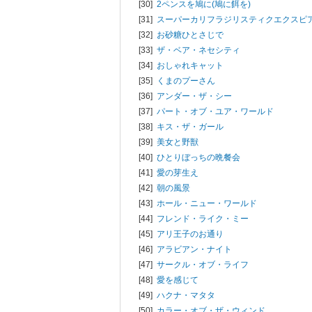
[30]
2ペンスを鳩に(鳩に餌を)
[31]
スーパーカリフラジリスティクエクスピ
[32]
お砂糖ひとさじで
[33]
ザ・ベア・ネセシティ
[34]
おしゃれキャット
[35]
くまのプーさん
[36]
アンダー・ザ・シー
[37]
パート・オブ・ユア・ワールド
[38]
キス・ザ・ガール
[39]
美女と野獣
[40]
ひとりぼっちの晩餐会
[41]
愛の芽生え
[42]
朝の風景
[43]
ホール・ニュー・ワールド
[44]
フレンド・ライク・ミー
[45]
アリ王子のお通り
[46]
アラビアン・ナイト
[47]
サークル・オブ・ライフ
[48]
愛を感じて
[49]
ハクナ・マタタ
[50]
カラー・オブ・ザ・ウィンド