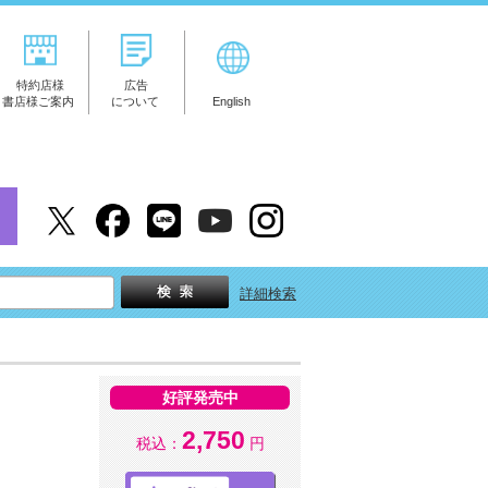
特約店様
広告
書店様ご案内
について
English
詳細検索
好評発売中
2,750
税込：
円