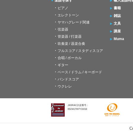
楽譜を探す
輸入楽譜特
ピアノ
書籍
エレクトーン
雑誌
ヤマハグレード関連
文具
弦楽器
講座
管楽器 / 打楽器
Muma
吹奏楽 / 器楽合奏
フルスコア / スタディスコア
合唱 / ボーカル
ギター
ベース / ドラム / キーボード
バンドスコア
ウクレレ
JASRAC許諾番号：
6523417007Y31018
C