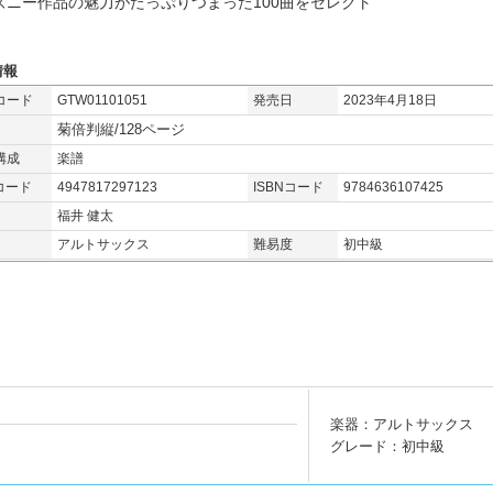
ズニー作品の魅力がたっぷりつまった100曲をセレクト
情報
コード
GTW01101051
発売日
2023年4月18日
菊倍判縦/128ページ
構成
楽譜
コード
4947817297123
ISBNコード
9784636107425
福井 健太
アルトサックス
難易度
初中級
楽器：アルトサックス
グレード：初中級