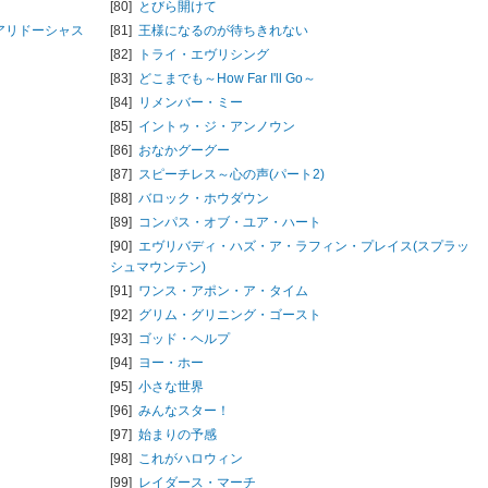
[80]
とびら開けて
アリドーシャス
[81]
王様になるのが待ちきれない
[82]
トライ・エヴリシング
[83]
どこまでも～How Far I'll Go～
[84]
リメンバー・ミー
[85]
イントゥ・ジ・アンノウン
[86]
おなかグーグー
[87]
スピーチレス～心の声(パート2)
[88]
バロック・ホウダウン
[89]
コンパス・オブ・ユア・ハート
[90]
エヴリバディ・ハズ・ア・ラフィン・プレイス(スプラッ
シュマウンテン)
[91]
ワンス・アポン・ア・タイム
[92]
グリム・グリニング・ゴースト
[93]
ゴッド・ヘルプ
[94]
ヨー・ホー
[95]
小さな世界
[96]
みんなスター！
[97]
始まりの予感
[98]
これがハロウィン
[99]
レイダース・マーチ