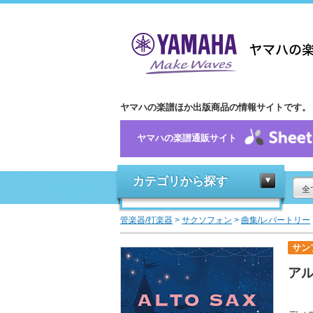
ヤマハの楽譜ほか出版商品の情報サイトです。
ヤマハの楽譜通販サイト
カテゴリから探す
全
管楽器/打楽器
>
サクソフォン
>
曲集/レパートリー
サン
アル