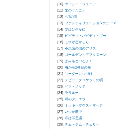
[10]
ケイシー・ジュニア
[11]
愛のうたごえ
[12]
4月の雨
[13]
ファンティリュージョンのテーマ
[14]
夢はひそかに
[15]
ビビディ・バビディ・ブー
[16]
これが恋かしら
[17]
不思議の国のアリス
[18]
ゴールデン・アフタヌーン
[19]
きみもとべるよ！
[20]
右から2番目の星
[21]
リーダーにつづけ
[22]
デビー・クロケットの唄
[23]
ベラ・ノッテ
[24]
ララルー
[25]
町のクルエラ
[26]
ミッキーマウス・マーチ
[27]
いつか夢で
[28]
私は不思議
[29]
チム・チム・チェリー