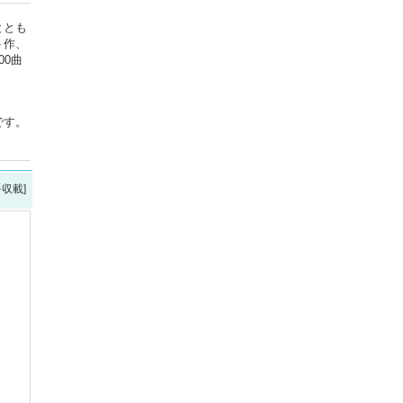
ととも
ト作、
0曲
です。
を収載]