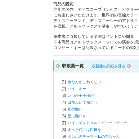
商品の説明
往年の名作、ディズニープリンセス、ピクサー
にお楽しみいただけます。世界初の長編カラー
ディズニーランド、ディズニーシーのアトラク
を収載。アルトサックスで演奏しやすいようア
※本書に収載している楽譜はイントロや間奏、
※本商品はアルトサックス・ソロでの演奏を想
コンサートキーは記載されているコードの短3度上
収載曲一覧
収載曲の詳細を見る
[1]
狼なんかこわくない
[2]
ハイ・ホー
[3]
いつか王子様が
[4]
口笛ふいて働こう
[5]
私の願い
[6]
星に願いを
[7]
ハイ・ディドゥル・ディー・ディー
[8]
困った時には口笛を
[9]
ダンボのテーマ～私の赤ちゃん