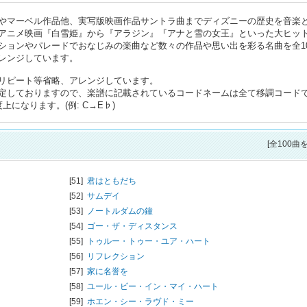
やマーベル作品他、実写版映画作品サントラ曲までディズニーの歴史を音楽
アニメ映画『白雪姫』から『アラジン』『アナと雪の女王』といった大ヒッ
ションやパレードでおなじみの楽曲など数々の作品や思い出を彩る名曲を全10
レンジしています。
リピート等省略、アレンジしています。
定しておりますので、楽譜に記載されているコードネームは全て移調コード
になります。(例: C→E♭)
[全100曲
[51]
君はともだち
[52]
サムデイ
[53]
ノートルダムの鐘
[54]
ゴー・ザ・ディスタンス
[55]
トゥルー・トゥー・ユア・ハート
[56]
リフレクション
[57]
家に名誉を
[58]
ユール・ビー・イン・マイ・ハート
[59]
ホエン・シー・ラヴド・ミー