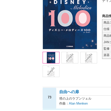
ディ
商品
商品
仕様
商品
JAN
監修
楽器
自由への扉
73
塔の上のラプンツェル
作曲：
Alan Menken