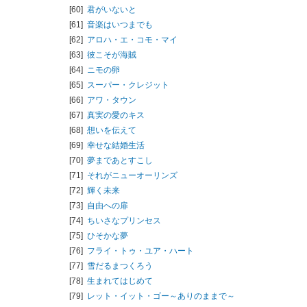
[60]
君がいないと
[61]
音楽はいつまでも
[62]
アロハ・エ・コモ・マイ
[63]
彼こそが海賊
[64]
ニモの卵
[65]
スーパー・クレジット
[66]
アワ・タウン
[67]
真実の愛のキス
[68]
想いを伝えて
[69]
幸せな結婚生活
[70]
夢まであとすこし
[71]
それがニューオーリンズ
[72]
輝く未来
[73]
自由への扉
[74]
ちいさなプリンセス
[75]
ひそかな夢
[76]
フライ・トゥ・ユア・ハート
[77]
雪だるまつくろう
[78]
生まれてはじめて
[79]
レット・イット・ゴー～ありのままで～