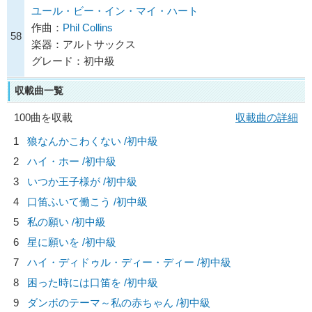
ユール・ビー・イン・マイ・ハート
作曲：
Phil Collins
58
楽器：アルトサックス
グレード：初中級
収載曲一覧
100曲を収載
収載曲の詳細
1
狼なんかこわくない /初中級
2
ハイ・ホー /初中級
3
いつか王子様が /初中級
4
口笛ふいて働こう /初中級
5
私の願い /初中級
6
星に願いを /初中級
7
ハイ・ディドゥル・ディー・ディー /初中級
8
困った時には口笛を /初中級
9
ダンボのテーマ～私の赤ちゃん /初中級