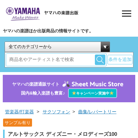
ヤマハの楽譜ほか出版商品の情報サイトです。
条件を追加
ヤマハの楽譜通販サイト
国内&輸入楽譜も豊富♪
★
★
キャンペーン実施中
管楽器/打楽器
>
サクソフォン
>
曲集/レパートリー
サンプル有り
アルトサックス ディズニー・メロディーズ100