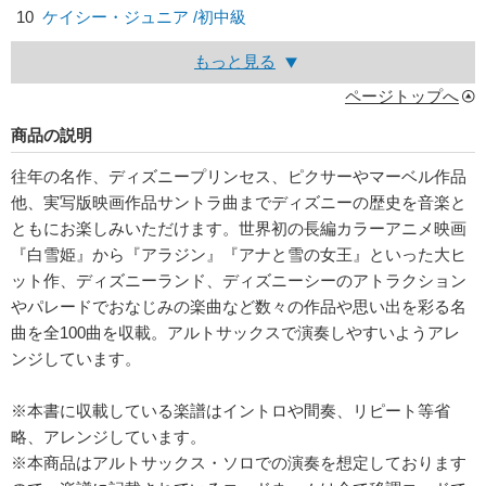
10
ケイシー・ジュニア /初中級
もっと見る
ページトップへ
商品の説明
往年の名作、ディズニープリンセス、ピクサーやマーベル作品
他、実写版映画作品サントラ曲までディズニーの歴史を音楽と
ともにお楽しみいただけます。世界初の長編カラーアニメ映画
『白雪姫』から『アラジン』『アナと雪の女王』といった大ヒ
ット作、ディズニーランド、ディズニーシーのアトラクション
やパレードでおなじみの楽曲など数々の作品や思い出を彩る名
曲を全100曲を収載。アルトサックスで演奏しやすいようアレ
ンジしています。
※本書に収載している楽譜はイントロや間奏、リピート等省
略、アレンジしています。
※本商品はアルトサックス・ソロでの演奏を想定しております