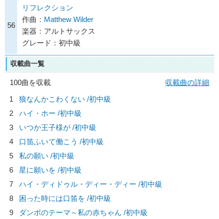
リフレクション
作曲：
Matthew Wilder
56
楽器：アルトサックス
グレード：初中級
収載曲一覧
100曲を収載
収載曲の詳細
1
狼なんかこわくない /初中級
2
ハイ・ホー /初中級
3
いつか王子様が /初中級
4
口笛ふいて働こう /初中級
5
私の願い /初中級
6
星に願いを /初中級
7
ハイ・ディドゥル・ディー・ディー /初中級
8
困った時には口笛を /初中級
9
ダンボのテーマ～私の赤ちゃん /初中級