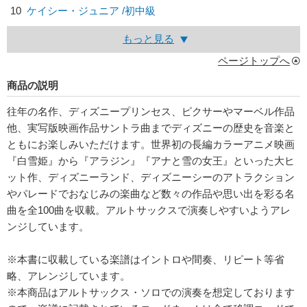
10
ケイシー・ジュニア /初中級
もっと見る
ページトップへ
商品の説明
往年の名作、ディズニープリンセス、ピクサーやマーベル作品
他、実写版映画作品サントラ曲までディズニーの歴史を音楽と
ともにお楽しみいただけます。世界初の長編カラーアニメ映画
『白雪姫』から『アラジン』『アナと雪の女王』といった大ヒ
ット作、ディズニーランド、ディズニーシーのアトラクション
やパレードでおなじみの楽曲など数々の作品や思い出を彩る名
曲を全100曲を収載。アルトサックスで演奏しやすいようアレ
ンジしています。
※本書に収載している楽譜はイントロや間奏、リピート等省
略、アレンジしています。
※本商品はアルトサックス・ソロでの演奏を想定しております