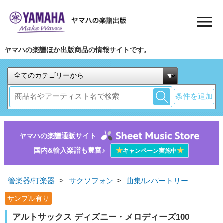
ヤマハの楽譜ほか出版商品の情報サイトです。
条件を追加
ヤマハの楽譜通販サイト
国内&輸入楽譜も豊富♪
★
★
キャンペーン実施中
管楽器/打楽器
>
サクソフォン
>
曲集/レパートリー
サンプル有り
アルトサックス ディズニー・メロディーズ100