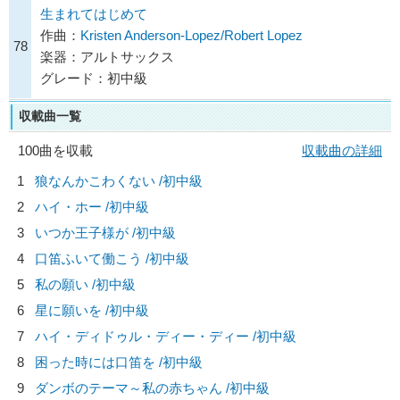
生まれてはじめて
作曲：
Kristen Anderson-Lopez/Robert Lopez
78
楽器：アルトサックス
グレード：初中級
収載曲一覧
100曲を収載
収載曲の詳細
1
狼なんかこわくない /初中級
2
ハイ・ホー /初中級
3
いつか王子様が /初中級
4
口笛ふいて働こう /初中級
5
私の願い /初中級
6
星に願いを /初中級
7
ハイ・ディドゥル・ディー・ディー /初中級
8
困った時には口笛を /初中級
9
ダンボのテーマ～私の赤ちゃん /初中級