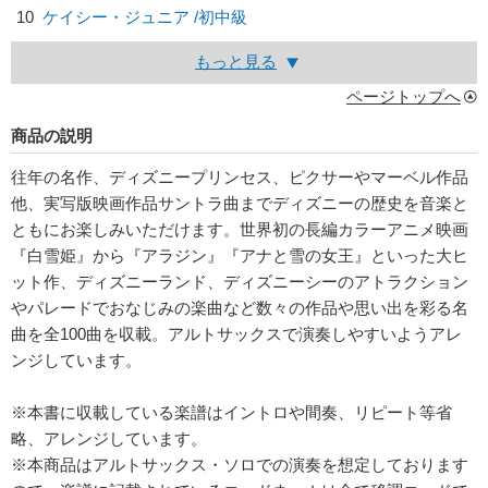
10
ケイシー・ジュニア /初中級
もっと見る
ページトップへ
商品の説明
往年の名作、ディズニープリンセス、ピクサーやマーベル作品
他、実写版映画作品サントラ曲までディズニーの歴史を音楽と
ともにお楽しみいただけます。世界初の長編カラーアニメ映画
『白雪姫』から『アラジン』『アナと雪の女王』といった大ヒ
ット作、ディズニーランド、ディズニーシーのアトラクション
やパレードでおなじみの楽曲など数々の作品や思い出を彩る名
曲を全100曲を収載。アルトサックスで演奏しやすいようアレ
ンジしています。
※本書に収載している楽譜はイントロや間奏、リピート等省
略、アレンジしています。
※本商品はアルトサックス・ソロでの演奏を想定しております