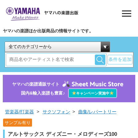
ヤマハの楽譜ほか出版商品の情報サイトです。
条件を追加
ヤマハの楽譜通販サイト
国内&輸入楽譜も豊富♪
★
★
キャンペーン実施中
管楽器/打楽器
>
サクソフォン
>
曲集/レパートリー
サンプル有り
アルトサックス ディズニー・メロディーズ100