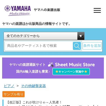
ヤマハの楽譜ほか出版商品の情報サイトです。
条件を追加
ヤマハの楽譜通販サイト
国内&輸入楽譜も豊富♪
★
★
キャンペーン実施中
ピアノ
>
その他鍵盤楽器
サンプル有り
【改訂版】これが吹けりゃ～人気者！