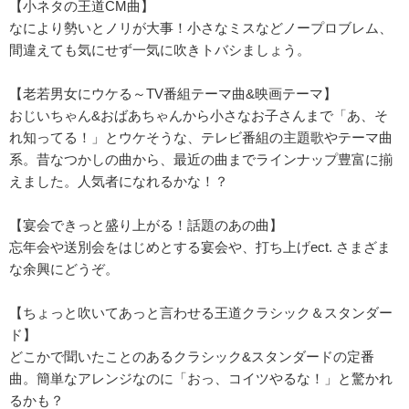
【小ネタの王道CM曲】
なにより勢いとノリが大事！小さなミスなどノープロブレム、
間違えても気にせず一気に吹きトバシましょう。
【老若男女にウケる～TV番組テーマ曲&映画テーマ】
おじいちゃん&おばあちゃんから小さなお子さんまで「あ、そ
れ知ってる！」とウケそうな、テレビ番組の主題歌やテーマ曲
系。昔なつかしの曲から、最近の曲までラインナップ豊富に揃
えました。人気者になれるかな！？
【宴会できっと盛り上がる！話題のあの曲】
忘年会や送別会をはじめとする宴会や、打ち上げect. さまざま
な余興にどうぞ。
【ちょっと吹いてあっと言わせる王道クラシック＆スタンダー
ド】
どこかで聞いたことのあるクラシック&スタンダードの定番
曲。簡単なアレンジなのに「おっ、コイツやるな！」と驚かれ
るかも？