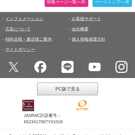
特集ページ一覧へ
ページトップへ
インフォメーション
お客様サポート
広告について
会社概要
特約店様・書店様ご案内
個人情報保護方針
サイトポリシー
PC版で見る
JASRAC許諾番号：
6523417007Y31018