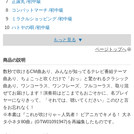
7
正露丸 /初中級
8
コンバットマーチ /初中級
9
ミラクルショッピング /初中級
10
ハトヤの唄 /初中級
もっと見る
ページトップへ
商品の説明
数秒で吹けるCM曲あり、みんなが知ってるテレビ番組テーマ
曲あり、ちょこっと吹くだけで「おっ」と驚かれるクラシック
曲あり。ワンコーラス、ワンフレーズ、フルコーラス、取り混
ぜてお届けします！演奏前はどこまでもおごそかに、名プレイ
ヤーになりきって、「それでは、聴いてください」このひと言
をお忘れなく！
※本書は『これが吹けりゃ～人気者！ ピアニカでキメる！ 大ネ
タ小ネタ80曲』(GTW01091947)を再編集したものです。