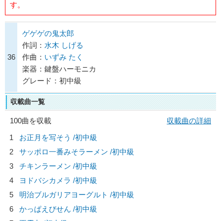
す。
ゲゲゲの鬼太郎
作詞：
水木 しげる
36
作曲：
いずみ たく
楽器：鍵盤ハーモニカ
グレード：初中級
収載曲一覧
100曲を収載
収載曲の詳細
1
お正月を写そう /初中級
2
サッポロ一番みそラーメン /初中級
3
チキンラーメン /初中級
4
ヨドバシカメラ /初中級
5
明治ブルガリアヨーグルト /初中級
6
かっぱえびせん /初中級