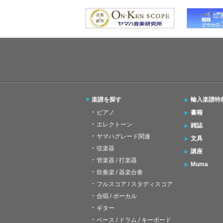
楽譜を探す
輸入楽譜特
ピアノ
書籍
エレクトーン
雑誌
ヤマハグレード関連
文具
弦楽器
講座
管楽器 / 打楽器
Muma
吹奏楽 / 器楽合奏
フルスコア / スタディスコア
合唱 / ボーカル
ギター
ベース / ドラム / キーボード