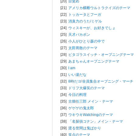
[20]
目覚め
[21]
アメリカ横断ウルトラクイズのテーマ
[22]
トッカータとフーガ
[23]
消臭力のうた/
ミゲル
[24]
ウィスキーが、お好きでしょ
[25]
天才バカボン
[26]
小人がひとり森の中で
[27]
太田胃散のテーマ
[28]
ピタゴラスイッチ・オープニングテーマ
[29]
あまちゃんオープニングテーマ
[30]
I am
[31]
いい湯だな
[32]
8時だヨ!全員集合オープニング・マーチ
[33]
ドリフ大爆笑のテーマ
[34]
今日の料理
[35]
古畑任三郎 メイン・テーマ
[36]
ゲゲゲの鬼太郎
[37]
ウキウキWatchingのテーマ
[38]
「名探偵コナン」メイン・テーマ
[39]
渡る世間は鬼ばかり
[40]
笑点のテーマ