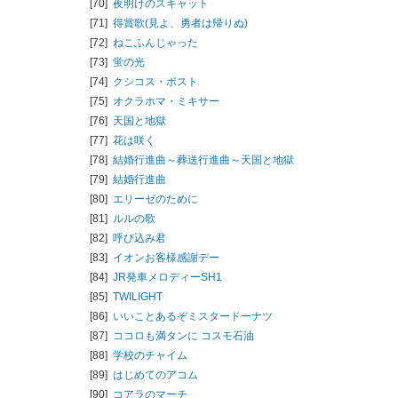
[70]
夜明けのスキャット
[71]
得賞歌(見よ、勇者は帰りぬ)
[72]
ねこふんじゃった
[73]
蛍の光
[74]
クシコス・ポスト
[75]
オクラホマ・ミキサー
[76]
天国と地獄
[77]
花は咲く
[78]
結婚行進曲～葬送行進曲～天国と地獄
[79]
結婚行進曲
[80]
エリーゼのために
[81]
ルルの歌
[82]
呼び込み君
[83]
イオンお客様感謝デー
[84]
JR発車メロディーSH1
[85]
TWILIGHT
[86]
いいことあるぞミスタードーナツ
[87]
ココロも満タンに コスモ石油
[88]
学校のチャイム
[89]
はじめてのアコム
[90]
コアラのマーチ