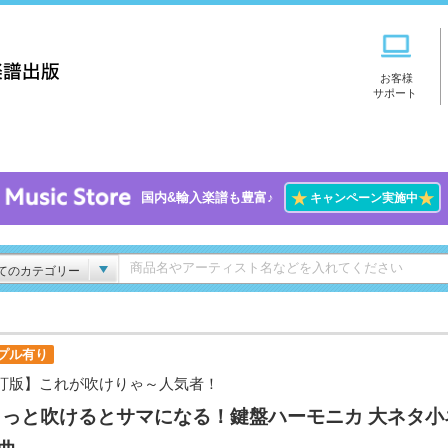
お客様
サポート
★
★
国内&輸入楽譜も豊富♪
キャンペーン実施中
てのカテゴリー
プル有り
訂版】これが吹けりゃ～人気者！
ょっと吹けるとサマになる！鍵盤ハーモニカ 大ネタ小