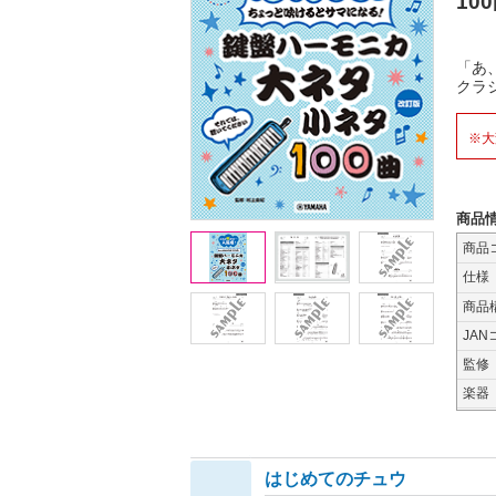
10
「あ
クラ
※大
商品
商品
仕様
商品
JAN
監修
楽器
はじめてのチュウ