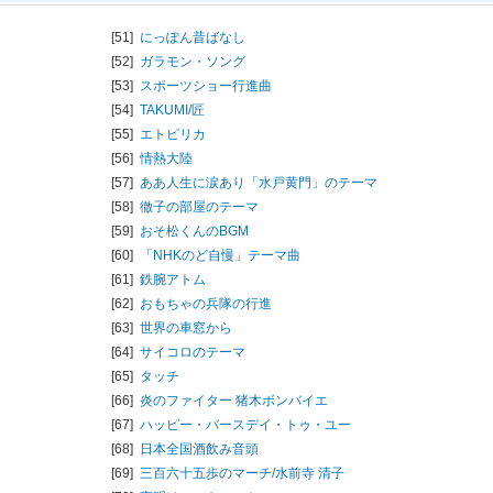
[51]
にっぽん昔ばなし
[52]
ガラモン・ソング
[53]
スポーツショー行進曲
[54]
TAKUMI/匠
[55]
エトピリカ
[56]
情熱大陸
[57]
ああ人生に涙あり「水戸黄門」のテーマ
[58]
徹子の部屋のテーマ
[59]
おそ松くんのBGM
[60]
「NHKのど自慢」テーマ曲
[61]
鉄腕アトム
[62]
おもちゃの兵隊の行進
[63]
世界の車窓から
[64]
サイコロのテーマ
[65]
タッチ
[66]
炎のファイター 猪木ボンバイエ
[67]
ハッピー・バースデイ・トゥ・ユー
[68]
日本全国酒飲み音頭
[69]
三百六十五歩のマーチ/
水前寺 清子