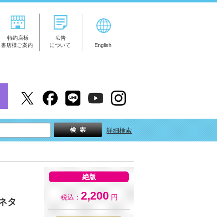
特約店様
広告
書店様ご案内
について
English
詳細検索
絶版
2,200
税込：
円
ネタ