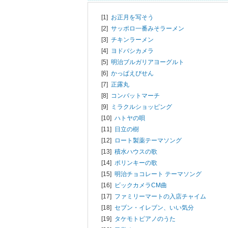
[1]
お正月を写そう
[2]
サッポロ一番みそラーメン
[3]
チキンラーメン
[4]
ヨドバシカメラ
[5]
明治ブルガリアヨーグルト
[6]
かっぱえびせん
[7]
正露丸
[8]
コンバットマーチ
[9]
ミラクルショッピング
[10]
ハトヤの唄
[11]
日立の樹
[12]
ロート製薬テーマソング
[13]
積水ハウスの歌
[14]
ポリンキーの歌
[15]
明治チョコレート テーマソング
[16]
ビックカメラCM曲
[17]
ファミリーマートの入店チャイム
[18]
セブン・イレブン、いい気分
[19]
タケモトピアノのうた