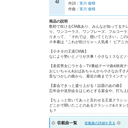
42
作詞：
実川 俊晴
作曲：
実川 俊晴
商品の説明
数秒で吹けるCM曲あり、みんなが知ってるテ
り。ワンコーラス、ワンフレーズ、フルコーラ
りきって、「それでは、聴いてください」この
※本書は『これが吹けりゃ～人気者！ ピアニカでキ
【小ネタの王道CM曲】
なにより勢いとノリが大事！小さなミスなどノ
【老若男女にウケる～TV番組テーマ曲&映画テ
おじいちゃん&おばあちゃんから小さなお子さ
昔なつかしの曲から、最近の曲までラインナッ
【宴会できっと盛り上がる！話題のあの曲】
忘年会や送別会をはじめとする宴会や、打ち上げe
【ちょっと吹いてあっと言わせる王道クラシッ
どこかで聞いたことのあるクラシック&スタン
も？
収載曲一覧
収載曲の詳細を見る