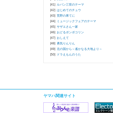
[41]
ルパン三世のテーマ
[42]
はじめてのチュウ
[43]
荒野の果てに
[44]
ミュージックフェアのテーマ
[45]
サザエさん一家
[46]
おどるポンポコリン
[47]
おしえて
[48]
勇気りんりん
[49]
北の国から～遙かなる大地より～
[50]
ドラえもんのうた
ヤマハ関連サイト