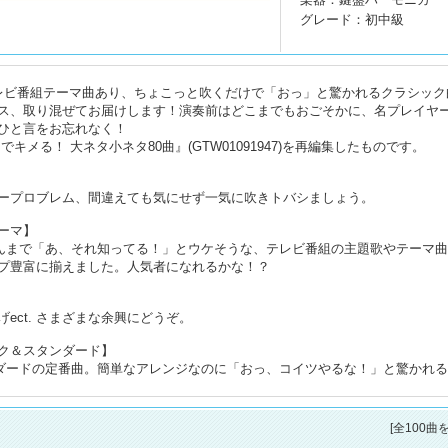
グレード：初中級
レビ番組テーマ曲あり、ちょこっと吹くだけで「おっ」と驚かれるクラシック
ス、取り混ぜてお届けします！演奏前はどこまでもおごそかに、名プレイヤ
ひと言をお忘れなく！
メる！ 大ネタ小ネタ80曲』(GTW01091947)を再編集したものです。
ープロブレム、間違えても気にせず一気に吹きトバシましょう。
ーマ】
んまで「あ、それ知ってる！」とウケそうな、テレビ番組の主題歌やテーマ
プ豊富に揃えました。人気者になれるかな！？
ct. さまざまな余興にどうぞ。
ク＆スタンダード】
ダードの定番曲。簡単なアレンジなのに「おっ、コイツやるな！」と驚かれ
[全100曲