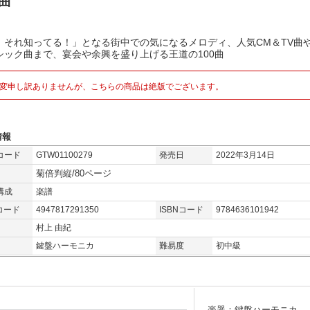
0曲
、それ知ってる！」となる街中での気になるメロディ、人気CM＆TV曲
シック曲まで、宴会や余興を盛り上げる王道の100曲
変申し訳ありませんが、こちらの商品は絶版でございます。
情報
コード
GTW01100279
発売日
2022年3月14日
菊倍判縦/80ページ
構成
楽譜
コード
4947817291350
ISBNコード
9784636101942
村上 由紀
鍵盤ハーモニカ
難易度
初中級
楽器：鍵盤ハーモニカ