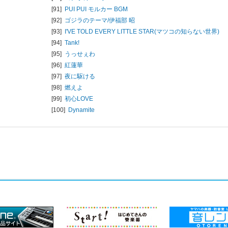
[91]
PUI PUI モルカー BGM
[92]
ゴジラのテーマ/
伊福部 昭
[93]
I'VE TOLD EVERY LITTLE STAR(マツコの知らない世界)
[94]
Tank!
[95]
うっせぇわ
[96]
紅蓮華
[97]
夜に駆ける
[98]
燃えよ
[99]
初心LOVE
[100]
Dynamite