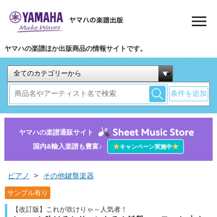
ヤマハの楽譜ほか出版商品の情報サイトです。
条件を追加
ヤマハの楽譜通販サイト
国内&輸入楽譜も豊富♪
★
★
キャンペーン実施中
ピアノ
>
その他鍵盤楽器
サンプル有り
【改訂版】これが吹けりゃ～人気者！