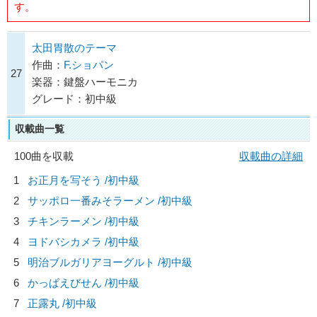
す。
太田胃散のテーマ
作曲：
F.ショパン
27
楽器：鍵盤ハーモニカ
グレード：初中級
収載曲一覧
100曲を収載
収載曲の詳細
1
お正月を写そう /初中級
2
サッポロ一番みそラーメン /初中級
3
チキンラーメン /初中級
4
ヨドバシカメラ /初中級
5
明治ブルガリアヨーグルト /初中級
6
かっぱえびせん /初中級
7
正露丸 /初中級