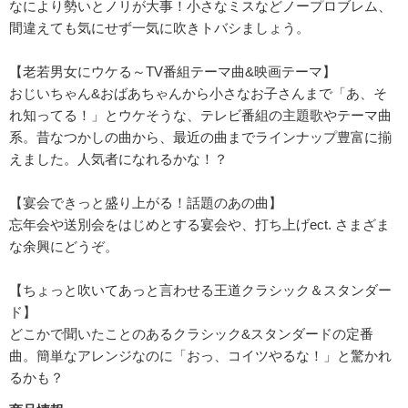
なにより勢いとノリが大事！小さなミスなどノープロブレム、
間違えても気にせず一気に吹きトバシましょう。
【老若男女にウケる～TV番組テーマ曲&映画テーマ】
おじいちゃん&おばあちゃんから小さなお子さんまで「あ、そ
れ知ってる！」とウケそうな、テレビ番組の主題歌やテーマ曲
系。昔なつかしの曲から、最近の曲までラインナップ豊富に揃
えました。人気者になれるかな！？
【宴会できっと盛り上がる！話題のあの曲】
忘年会や送別会をはじめとする宴会や、打ち上げect. さまざま
な余興にどうぞ。
【ちょっと吹いてあっと言わせる王道クラシック＆スタンダー
ド】
どこかで聞いたことのあるクラシック&スタンダードの定番
曲。簡単なアレンジなのに「おっ、コイツやるな！」と驚かれ
るかも？