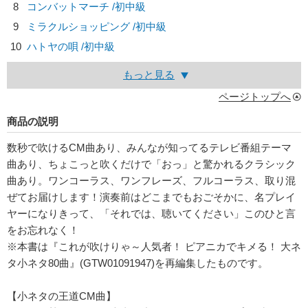
8
コンバットマーチ /初中級
9
ミラクルショッピング /初中級
10
ハトヤの唄 /初中級
もっと見る
ページトップへ
商品の説明
数秒で吹けるCM曲あり、みんなが知ってるテレビ番組テーマ
曲あり、ちょこっと吹くだけで「おっ」と驚かれるクラシック
曲あり。ワンコーラス、ワンフレーズ、フルコーラス、取り混
ぜてお届けします！演奏前はどこまでもおごそかに、名プレイ
ヤーになりきって、「それでは、聴いてください」このひと言
をお忘れなく！
※本書は『これが吹けりゃ～人気者！ ピアニカでキメる！ 大ネ
タ小ネタ80曲』(GTW01091947)を再編集したものです。
【小ネタの王道CM曲】