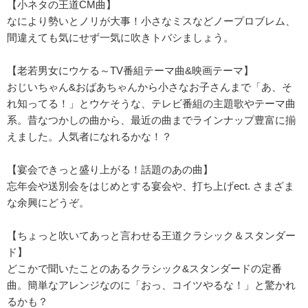
【小ネタの王道CM曲】
なにより勢いとノリが大事！小さなミスなどノープロブレム、
間違えても気にせず一気に吹きトバシましょう。
【老若男女にウケる～TV番組テーマ曲&映画テーマ】
おじいちゃん&おばあちゃんから小さなお子さんまで「あ、そ
れ知ってる！」とウケそうな、テレビ番組の主題歌やテーマ曲
系。昔なつかしの曲から、最近の曲までラインナップ豊富に揃
えました。人気者になれるかな！？
【宴会できっと盛り上がる！話題のあの曲】
忘年会や送別会をはじめとする宴会や、打ち上げect. さまざま
な余興にどうぞ。
【ちょっと吹いてあっと言わせる王道クラシック＆スタンダー
ド】
どこかで聞いたことのあるクラシック&スタンダードの定番
曲。簡単なアレンジなのに「おっ、コイツやるな！」と驚かれ
るかも？