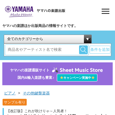
ヤマハの楽譜ほか出版商品の情報サイトです。
条件を追加
ヤマハの楽譜通販サイト
国内&輸入楽譜も豊富♪
★
★
キャンペーン実施中
ピアノ
>
その他鍵盤楽器
サンプル有り
【改訂版】これが吹けりゃ～人気者！