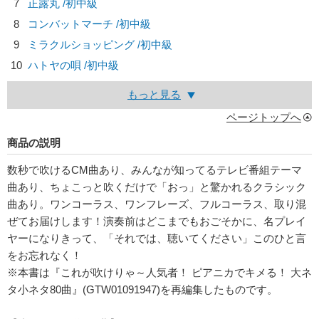
7
正露丸 /初中級
8
コンバットマーチ /初中級
9
ミラクルショッピング /初中級
10
ハトヤの唄 /初中級
もっと見る
ページトップへ
商品の説明
数秒で吹けるCM曲あり、みんなが知ってるテレビ番組テーマ
曲あり、ちょこっと吹くだけで「おっ」と驚かれるクラシック
曲あり。ワンコーラス、ワンフレーズ、フルコーラス、取り混
ぜてお届けします！演奏前はどこまでもおごそかに、名プレイ
ヤーになりきって、「それでは、聴いてください」このひと言
をお忘れなく！
※本書は『これが吹けりゃ～人気者！ ピアニカでキメる！ 大ネ
タ小ネタ80曲』(GTW01091947)を再編集したものです。