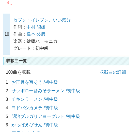
す。
セブン・イレブン、いい気分
作詞：
中村 昭雄
18
作曲：
橋本 公彦
楽器：鍵盤ハーモニカ
グレード：初中級
収載曲一覧
100曲を収載
収載曲の詳細
1
お正月を写そう /初中級
2
サッポロ一番みそラーメン /初中級
3
チキンラーメン /初中級
4
ヨドバシカメラ /初中級
5
明治ブルガリアヨーグルト /初中級
6
かっぱえびせん /初中級