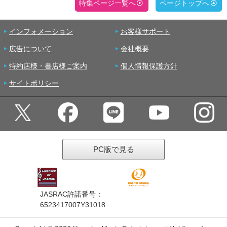
特集ページ一覧へ
ページトップへ
インフォメーション
お客様サポート
広告について
会社概要
特約店様・書店様ご案内
個人情報保護方針
サイトポリシー
PC版で見る
JASRAC許諾番号：
6523417007Y31018