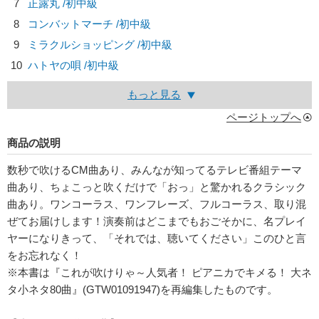
7
正露丸 /初中級
8
コンバットマーチ /初中級
9
ミラクルショッピング /初中級
10
ハトヤの唄 /初中級
もっと見る
ページトップへ
商品の説明
数秒で吹けるCM曲あり、みんなが知ってるテレビ番組テーマ
曲あり、ちょこっと吹くだけで「おっ」と驚かれるクラシック
曲あり。ワンコーラス、ワンフレーズ、フルコーラス、取り混
ぜてお届けします！演奏前はどこまでもおごそかに、名プレイ
ヤーになりきって、「それでは、聴いてください」このひと言
をお忘れなく！
※本書は『これが吹けりゃ～人気者！ ピアニカでキメる！ 大ネ
タ小ネタ80曲』(GTW01091947)を再編集したものです。