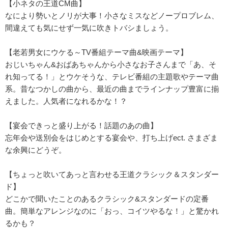
【小ネタの王道CM曲】
なにより勢いとノリが大事！小さなミスなどノープロブレム、
間違えても気にせず一気に吹きトバシましょう。
【老若男女にウケる～TV番組テーマ曲&映画テーマ】
おじいちゃん&おばあちゃんから小さなお子さんまで「あ、そ
れ知ってる！」とウケそうな、テレビ番組の主題歌やテーマ曲
系。昔なつかしの曲から、最近の曲までラインナップ豊富に揃
えました。人気者になれるかな！？
【宴会できっと盛り上がる！話題のあの曲】
忘年会や送別会をはじめとする宴会や、打ち上げect. さまざま
な余興にどうぞ。
【ちょっと吹いてあっと言わせる王道クラシック＆スタンダー
ド】
どこかで聞いたことのあるクラシック&スタンダードの定番
曲。簡単なアレンジなのに「おっ、コイツやるな！」と驚かれ
るかも？