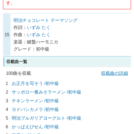
す。
明治チョコレート テーマソング
作詞：
いずみ たく
15
作曲：
いずみ たく
楽器：鍵盤ハーモニカ
グレード：初中級
収載曲一覧
100曲を収載
収載曲の詳細
1
お正月を写そう /初中級
2
サッポロ一番みそラーメン /初中級
3
チキンラーメン /初中級
4
ヨドバシカメラ /初中級
5
明治ブルガリアヨーグルト /初中級
6
かっぱえびせん /初中級