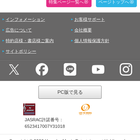
特集ページ一覧へ
ページトップへ
インフォメーション
お客様サポート
広告について
会社概要
特約店様・書店様ご案内
個人情報保護方針
サイトポリシー
PC版で見る
JASRAC許諾番号：
6523417007Y31018