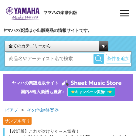
ヤマハの楽譜ほか出版商品の情報サイトです。
条件を追加
ヤマハの楽譜通販サイト
国内&輸入楽譜も豊富♪
★
★
キャンペーン実施中
ピアノ
>
その他鍵盤楽器
サンプル有り
【改訂版】これが吹けりゃ～人気者！