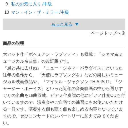
9
私のお気に入り /中級
10
マン・イン・ザ・ミラー /中級
もっと見る
ページトップへ
商品の説明
大ヒット作「ボヘミアン・ラプソディ」も収載！「シネマ＆ミ
ュージカル名曲集」の改訂版です。
『風と共に去りぬ』『ニュー・シネマ・パラダイス』といった
往年の名作から、『天使にラブソングを』などの楽しいミュー
ジカル映画作品や、『マイケル・ジャクソン THIS IS IT』『ジ
ャージー・ボーイズ』といった近年の音楽映画の中から選りす
ぐりの名曲を18曲収載。ピアノ伴奏譜の他にピアノ伴奏CDも付
いていますので、演奏会やご自宅での練習にもお使いいただけ
る一冊です。演奏する側も聴く側も楽しめる内容となっていま
すので、ぜひコンサートのレパートリーに加えてみてくださ
い。