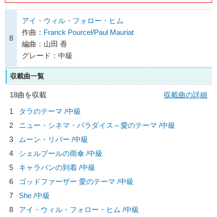
アイ・ウィル・フォロー・ヒム
作曲：
Franck Pourcel/Paul Mauriat
8
編曲：山田 香
グレード：中級
収載曲一覧
18曲を収載
収載曲の詳細
1
タラのテーマ /中級
2
ニュー・シネマ・パラダイス～愛のテーマ /中級
3
ムーン・リバー /中級
4
シェルブールの雨傘 /中級
5
キャラバンの到着 /中級
6
ゴッドファーザー 愛のテーマ /中級
7
She /中級
8
アイ・ウィル・フォロー・ヒム /中級