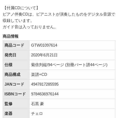
【付属CDについて】
ピアノ伴奏CDは、ピアニストが演奏したものをデジタル音源で
収録しています。
ガイド音は入っておりません。
商品情報
商品コード
GTW01097614
発売日
2020年6月21日
仕様
菊倍判縦/94ページ (別冊パート譜44ページ)
商品構成
楽譜+CD
JANコード
4947817285595
ISBNコード
9784636976144
監修
石黒 豪
楽器
チェロ