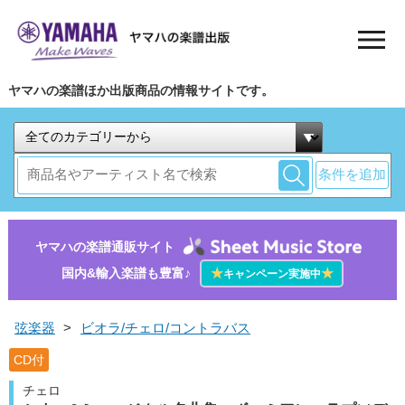
ヤマハの楽譜ほか出版商品の情報サイトです。
条件を追加
ヤマハの楽譜通販サイト
国内&輸入楽譜も豊富♪
★
★
キャンペーン実施中
弦楽器
>
ビオラ/チェロ/コントラバス
CD付
チェロ