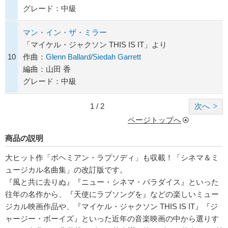
グレード：中級
マン・イン・ザ・ミラー
「マイケル・ジャクソン THIS IS IT」より
10
作曲：
Glenn Ballard/Siedah Garrett
編曲：山田 香
グレード：中級
1 / 2
次へ
ページトップへ
商品の説明
大ヒット作「ボヘミアン・ラプソディ」も収載！「シネマ＆ミ
ュージカル名曲集」の改訂版です。
『風と共に去りぬ』『ニュー・シネマ・パラダイス』といった
往年の名作から、『天使にラブソングを』などの楽しいミュー
ジカル映画作品や、『マイケル・ジャクソン THIS IS IT』『ジ
ャージー・ボーイズ』といった近年の音楽映画の中から選りす