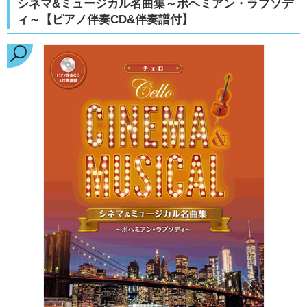
シネマ&ミュージカル名曲集～ボヘミアン・ラプソデ
ィ～【ピアノ伴奏CD&伴奏譜付】