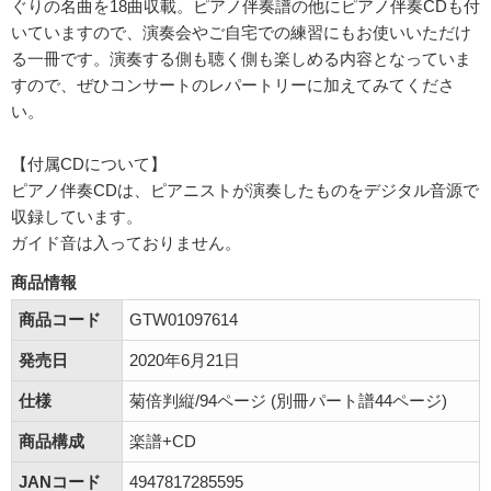
ぐりの名曲を18曲収載。ピアノ伴奏譜の他にピアノ伴奏CDも付
いていますので、演奏会やご自宅での練習にもお使いいただけ
る一冊です。演奏する側も聴く側も楽しめる内容となっていま
すので、ぜひコンサートのレパートリーに加えてみてくださ
い。
【付属CDについて】
ピアノ伴奏CDは、ピアニストが演奏したものをデジタル音源で
収録しています。
ガイド音は入っておりません。
商品情報
商品コード
GTW01097614
発売日
2020年6月21日
仕様
菊倍判縦/94ページ (別冊パート譜44ページ)
商品構成
楽譜+CD
JANコード
4947817285595