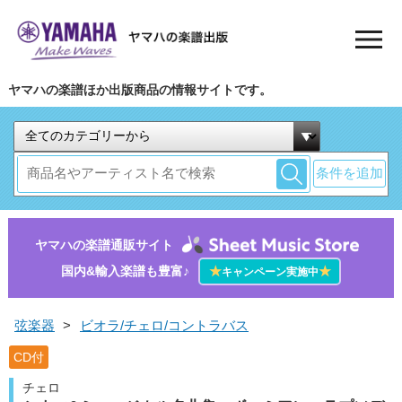
ヤマハの楽譜ほか出版商品の情報サイトです。
条件を追加
ヤマハの楽譜通販サイト
国内&輸入楽譜も豊富♪
★
★
キャンペーン実施中
弦楽器
>
ビオラ/チェロ/コントラバス
CD付
チェロ