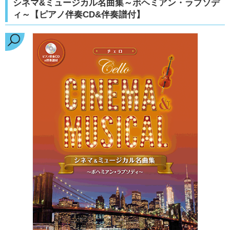
シネマ&ミュージカル名曲集～ボヘミアン・ラプソデ
ィ～【ピアノ伴奏CD&伴奏譜付】