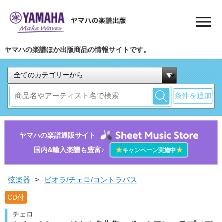
ヤマハの楽譜ほか出版商品の情報サイトです。
条件を追加
ヤマハの楽譜通販サイト
国内&輸入楽譜も豊富♪
★
★
キャンペーン実施中
弦楽器
>
ビオラ/チェロ/コントラバス
CD付
チェロ