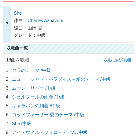
She
作曲：
Charles Aznavour
7
編曲：山田 香
グレード：中級
収載曲一覧
18曲を収載
収載曲の詳細
1
タラのテーマ /中級
2
ニュー・シネマ・パラダイス～愛のテーマ /中級
3
ムーン・リバー /中級
4
シェルブールの雨傘 /中級
5
キャラバンの到着 /中級
6
ゴッドファーザー 愛のテーマ /中級
7
She /中級
8
アイ・ウィル・フォロー・ヒム /中級