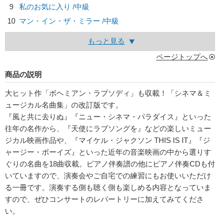
9
私のお気に入り /中級
10
マン・イン・ザ・ミラー /中級
もっと見る
ページトップへ
商品の説明
大ヒット作「ボヘミアン・ラプソディ」も収載！「シネマ＆ミ
ュージカル名曲集」の改訂版です。
『風と共に去りぬ』『ニュー・シネマ・パラダイス』といった
往年の名作から、『天使にラブソングを』などの楽しいミュー
ジカル映画作品や、『マイケル・ジャクソン THIS IS IT』『ジ
ャージー・ボーイズ』といった近年の音楽映画の中から選りす
ぐりの名曲を18曲収載。ピアノ伴奏譜の他にピアノ伴奏CDも付
いていますので、演奏会やご自宅での練習にもお使いいただけ
る一冊です。演奏する側も聴く側も楽しめる内容となっていま
すので、ぜひコンサートのレパートリーに加えてみてくださ
い。