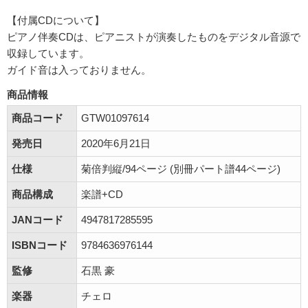
【付属CDについて】
ピアノ伴奏CDは、ピアニストが演奏したものをデジタル音源で
収録しています。
ガイド音は入っておりません。
商品情報
商品コード
GTW01097614
発売日
2020年6月21日
仕様
菊倍判縦/94ページ (別冊パート譜44ページ)
商品構成
楽譜+CD
JANコード
4947817285595
ISBNコード
9784636976144
監修
石黒 豪
楽器
チェロ