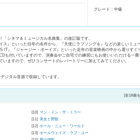
グレード：中級
！「シネマ＆ミュージカル名曲集」の改訂版です。
イス』といった往年の名作から、『天使にラブソングを』などの楽しいミュ
 IS IT』『ジャージー・ボーイズ』といった近年の音楽映画の中から選りすぐ
奏CDも付いていますので、演奏会やご自宅での練習にもお使いいただける一冊
ていますので、ぜひコンサートのレパートリーに加えてみてください。
をデジタル音源で収録しています。
[全18曲
[10]
マン・イン・ザ・ミラー
[11]
美女と野獣
[12]
ホール・ニュー・ワールド
[13]
オールウェイズ・ラブ・ユー
[14]
愛の讃歌