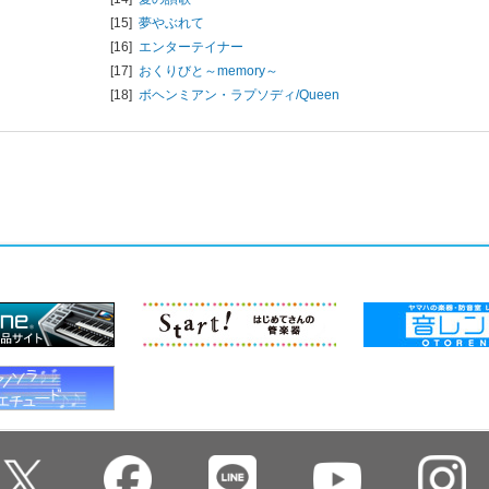
[15]
夢やぶれて
[16]
エンターテイナー
[17]
おくりびと～memory～
[18]
ボヘンミアン・ラプソディ/
Queen