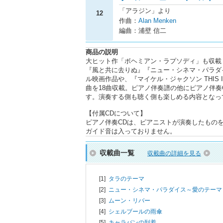
「アラジン」より
12
作曲：
Alan Menken
編曲：浦壁 信二
商品の説明
大ヒット作「ボヘミアン・ラプソディ」も収載
『風と共に去りぬ』『ニュー・シネマ・パラダ
ル映画作品や、『マイケル・ジャクソン THIS
曲を18曲収載。ピアノ伴奏譜の他にピアノ伴
す。演奏する側も聴く側も楽しめる内容となっ
【付属CDについて】
ピアノ伴奏CDは、ピアニストが演奏したもの
ガイド音は入っておりません。
収載曲一覧
収載曲の詳細を見る
[1]
タラのテーマ
[2]
ニュー・シネマ・パラダイス～愛のテーマ
[3]
ムーン・リバー
[4]
シェルブールの雨傘
[5]
キャラバンの到着