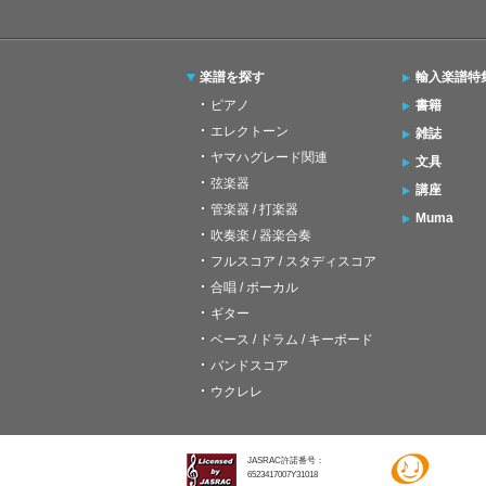
楽譜を探す
輸入楽譜特
ピアノ
書籍
エレクトーン
雑誌
ヤマハグレード関連
文具
弦楽器
講座
管楽器 / 打楽器
Muma
吹奏楽 / 器楽合奏
フルスコア / スタディスコア
合唱 / ボーカル
ギター
ベース / ドラム / キーボード
バンドスコア
ウクレレ
JASRAC許諾番号：
6523417007Y31018