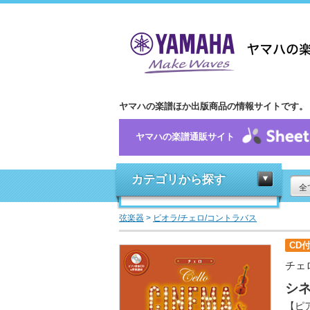
ヤマハの楽譜ほか出版商品の情報サイトです。
ヤマハの楽譜通販サイト
カテゴリから探す
全
弦楽器
>
ビオラ/チェロ/コントラバス
CD
チェ
シ
【ピ