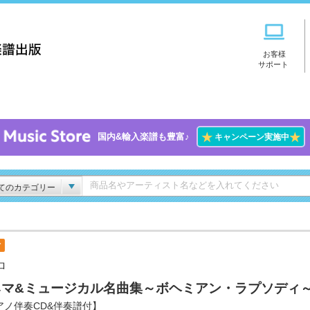
お客様
サポート
★
★
国内&輸入楽譜も豊富♪
キャンペーン実施中
てのカテゴリー
付
ロ
ネマ&ミュージカル名曲集～ボヘミアン・ラプソディ
アノ伴奏CD&伴奏譜付】