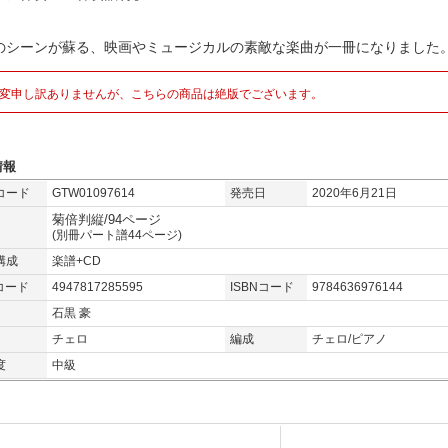
のシーンが蘇る、映画やミュージカルの素敵な楽曲が一冊になりました
変申し訳ありませんが、こちらの商品は絶版でございます。
情報
コード
GTW01097614
発売日
2020年6月21日
菊倍判縦/94ページ
(別冊パート譜44ページ)
構成
楽譜+CD
コード
4947817285595
ISBNコード
9784636976144
石黒 豪
チェロ
編成
チェロ/ピアノ
度
中級