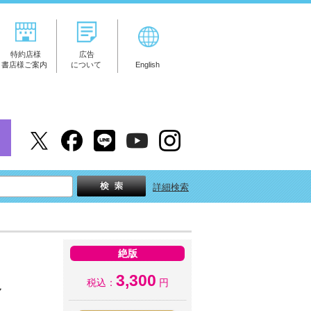
特約店様
広告
書店様ご案内
について
English
詳細検索
絶版
3,300
税込：
円
～