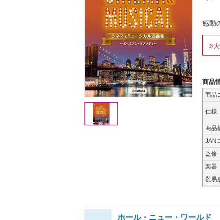
感動
※大
商品
商品
仕様
商品
JAN
監修
楽器
難易
ホール・ニュー・ワールド