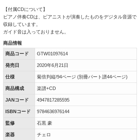
【付属CDについて】
ピアノ伴奏CDは、ピアニストが演奏したものをデジタル音源で
収録しています。
ガイド音は入っておりません。
商品情報
商品コード
GTW01097614
発売日
2020年6月21日
仕様
菊倍判縦/94ページ (別冊パート譜44ページ)
商品構成
楽譜+CD
JANコード
4947817285595
ISBNコード
9784636976144
監修
石黒 豪
楽器
チェロ