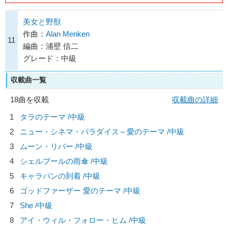
美女と野獣
作曲：
Alan Menken
11
編曲：浦壁 信二
グレード：中級
収載曲一覧
18曲を収載
収載曲の詳細
1
タラのテーマ /中級
2
ニュー・シネマ・パラダイス～愛のテーマ /中級
3
ムーン・リバー /中級
4
シェルブールの雨傘 /中級
5
キャラバンの到着 /中級
6
ゴッドファーザー 愛のテーマ /中級
7
She /中級
8
アイ・ウィル・フォロー・ヒム /中級