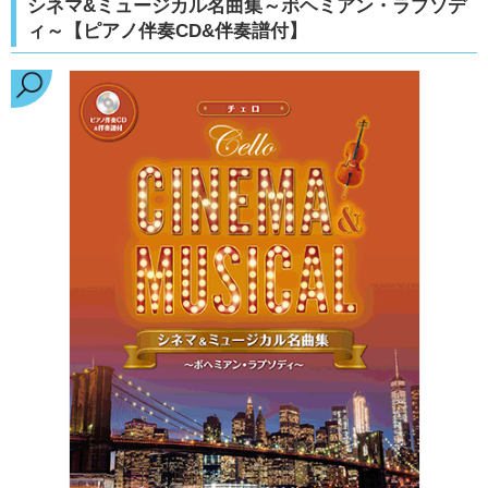
シネマ&ミュージカル名曲集～ボヘミアン・ラプソデ
ィ～【ピアノ伴奏CD&伴奏譜付】