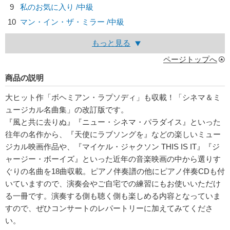
9
私のお気に入り /中級
10
マン・イン・ザ・ミラー /中級
もっと見る
ページトップへ
商品の説明
大ヒット作「ボヘミアン・ラプソディ」も収載！「シネマ＆ミ
ュージカル名曲集」の改訂版です。
『風と共に去りぬ』『ニュー・シネマ・パラダイス』といった
往年の名作から、『天使にラブソングを』などの楽しいミュー
ジカル映画作品や、『マイケル・ジャクソン THIS IS IT』『ジ
ャージー・ボーイズ』といった近年の音楽映画の中から選りす
ぐりの名曲を18曲収載。ピアノ伴奏譜の他にピアノ伴奏CDも付
いていますので、演奏会やご自宅での練習にもお使いいただけ
る一冊です。演奏する側も聴く側も楽しめる内容となっていま
すので、ぜひコンサートのレパートリーに加えてみてくださ
い。