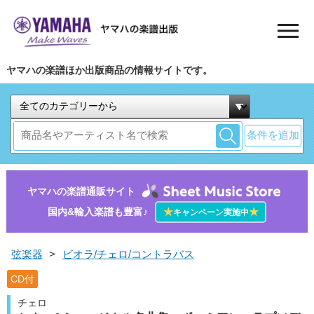
ヤマハの楽譜ほか出版商品の情報サイトです。
条件を追加
ヤマハの楽譜通販サイト
国内&輸入楽譜も豊富♪
★
★
キャンペーン実施中
弦楽器
>
ビオラ/チェロ/コントラバス
CD付
チェロ