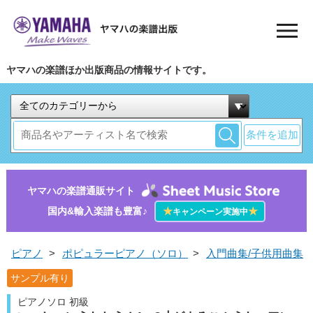
ヤマハの楽譜ほか出版商品の情報サイトです。
条件を追加
ヤマハの楽譜通販サイト
国内&輸入楽譜も豊富♪
★
★
キャンペーン実施中
ピアノ
>
ポピュラーピアノ（ソロ）
>
入門曲集/子供用曲集
サンプル有り
ピアノソロ 初級