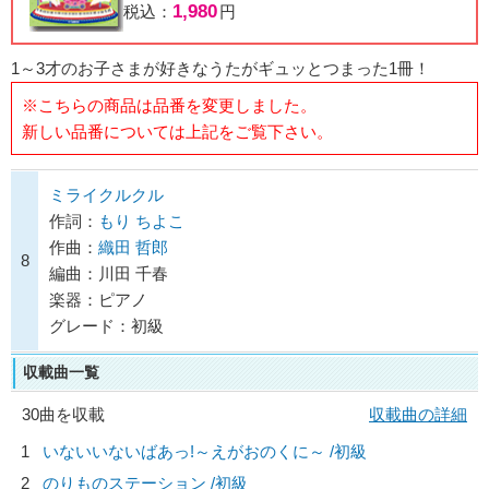
1,980
税込：
円
1～3才のお子さまが好きなうたがギュッとつまった1冊！
※こちらの商品は品番を変更しました。
新しい品番については上記をご覧下さい。
ミライクルクル
作詞：
もり ちよこ
作曲：
織田 哲郎
8
編曲：川田 千春
楽器：ピアノ
グレード：初級
収載曲一覧
30曲を収載
収載曲の詳細
1
いないいないばあっ!～えがおのくに～ /初級
2
のりものステーション /初級