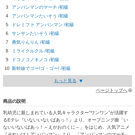
3
アンパンマンのマーチ /初級
4
アンパンマンたいそう /初級
5
ドレミファ アンパンマン /初級
6
サンサンたいそう /初級
7
勇気りんりん /初級
8
ミライクルクル /初級
9
ドコノコノキノコ /初級
10
新幹線でゴー!ゴ・ゴー! /初級
もっと見る
ページトップへ
商品の説明
乳幼児に親しまれている人気キャラクター"ワンワン"が活躍す
るEテレ『いないいないばあっ！』より、オープニング曲「い
ないいないばあっ！～えがおのくに～」をはじめ、人気アニメ
『それいけ！アンパンマン』より、「アンパンマンのマーチ」