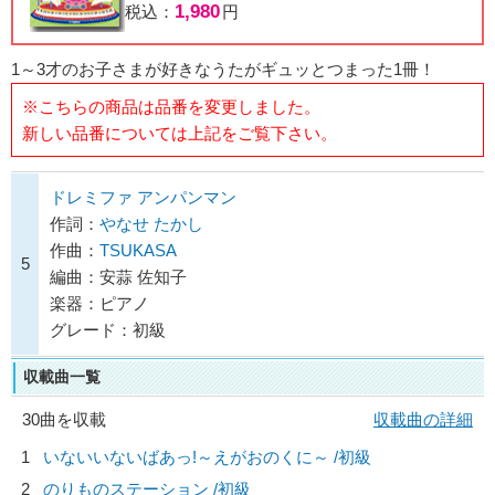
1,980
税込：
円
1～3才のお子さまが好きなうたがギュッとつまった1冊！
※こちらの商品は品番を変更しました。
新しい品番については上記をご覧下さい。
ドレミファ アンパンマン
作詞：
やなせ たかし
作曲：
TSUKASA
5
編曲：安蒜 佐知子
楽器：ピアノ
グレード：初級
収載曲一覧
30曲を収載
収載曲の詳細
1
いないいないばあっ!～えがおのくに～ /初級
2
のりものステーション /初級