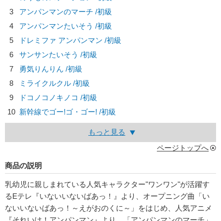
3
アンパンマンのマーチ /初級
4
アンパンマンたいそう /初級
5
ドレミファ アンパンマン /初級
6
サンサンたいそう /初級
7
勇気りんりん /初級
8
ミライクルクル /初級
9
ドコノコノキノコ /初級
10
新幹線でゴー!ゴ・ゴー! /初級
もっと見る
ページトップへ
商品の説明
乳幼児に親しまれている人気キャラクター"ワンワン"が活躍す
るEテレ『いないいないばあっ！』より、オープニング曲「い
ないいないばあっ！～えがおのくに～」をはじめ、人気アニメ
『それいけ！アンパンマン』より、「アンパンマンのマーチ」