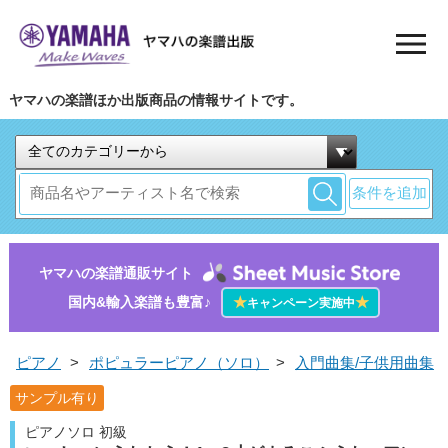
ヤマハの楽譜ほか出版商品の情報サイトです。
条件を追加
ヤマハの楽譜通販サイト
国内&輸入楽譜も豊富♪
★
★
キャンペーン実施中
ピアノ
>
ポピュラーピアノ（ソロ）
>
入門曲集/子供用曲集
サンプル有り
ピアノソロ 初級