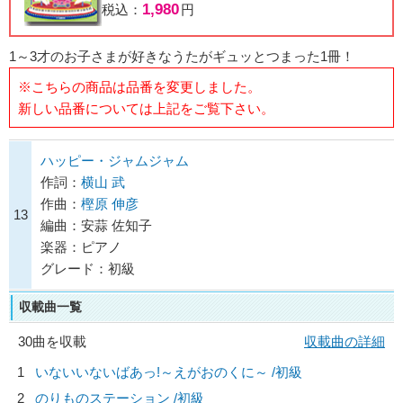
1,980
税込：
円
1～3才のお子さまが好きなうたがギュッとつまった1冊！
※こちらの商品は品番を変更しました。
新しい品番については上記をご覧下さい。
ハッピー・ジャムジャム
作詞：
横山 武
作曲：
樫原 伸彦
13
編曲：安蒜 佐知子
楽器：ピアノ
グレード：初級
収載曲一覧
30曲を収載
収載曲の詳細
1
いないいないばあっ!～えがおのくに～ /初級
2
のりものステーション /初級