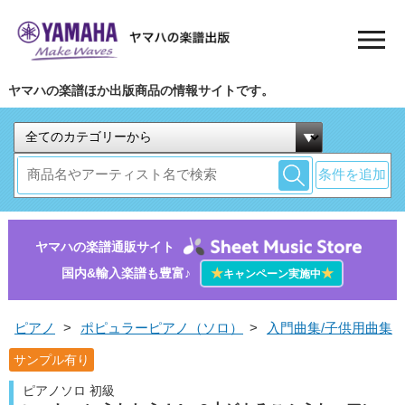
ヤマハの楽譜ほか出版商品の情報サイトです。
条件を追加
ヤマハの楽譜通販サイト
国内&輸入楽譜も豊富♪
★
★
キャンペーン実施中
ピアノ
>
ポピュラーピアノ（ソロ）
>
入門曲集/子供用曲集
サンプル有り
ピアノソロ 初級