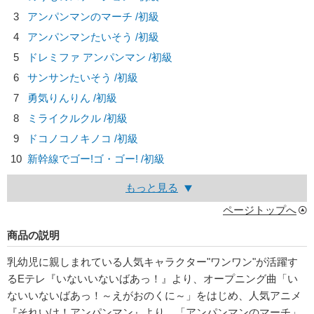
3
アンパンマンのマーチ /初級
4
アンパンマンたいそう /初級
5
ドレミファ アンパンマン /初級
6
サンサンたいそう /初級
7
勇気りんりん /初級
8
ミライクルクル /初級
9
ドコノコノキノコ /初級
10
新幹線でゴー!ゴ・ゴー! /初級
もっと見る
ページトップへ
商品の説明
乳幼児に親しまれている人気キャラクター"ワンワン"が活躍す
るEテレ『いないいないばあっ！』より、オープニング曲「い
ないいないばあっ！～えがおのくに～」をはじめ、人気アニメ
『それいけ！アンパンマン』より、「アンパンマンのマーチ」