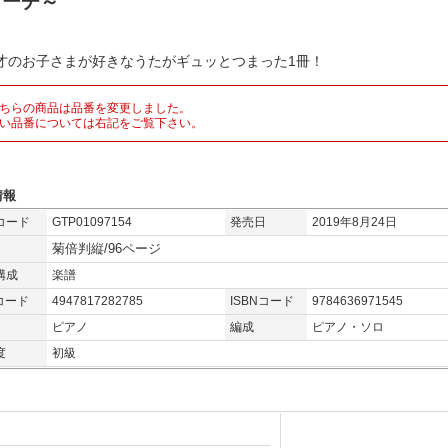
マーチ～
3才のお子さまが好きなうたがギュッとつまった1冊！
ちらの商品は品番を変更しました。
い品番については右記をご覧下さい。
情報
コード
GTP01097154
発売日
2019年8月24日
菊倍判縦/96ページ
構成
楽譜
コード
4947817282785
ISBNコード
9784636971545
ピアノ
編成
ピアノ・ソロ
度
初級