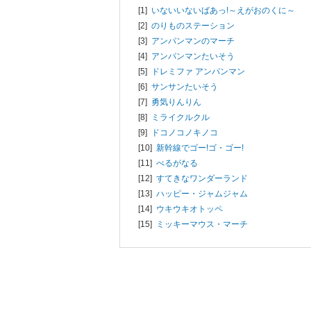
[1]
いないいないばあっ!～えがおのくに～
[2]
のりものステーション
[3]
アンパンマンのマーチ
[4]
アンパンマンたいそう
[5]
ドレミファ アンパンマン
[6]
サンサンたいそう
[7]
勇気りんりん
[8]
ミライクルクル
[9]
ドコノコノキノコ
[10]
新幹線でゴー!ゴ・ゴー!
[11]
べるがなる
[12]
すてきなワンダーランド
[13]
ハッピー・ジャムジャム
[14]
ウキウキオトッペ
[15]
ミッキーマウス・マーチ