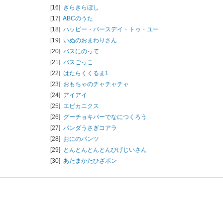
[16]
きらきらぼし
[17]
ABCのうた
[18]
ハッピー・バースデイ・トゥ・ユー
[19]
いぬのおまわりさん
[20]
バスにのって
[21]
バスごっこ
[22]
はたらくくるま1
[23]
おもちゃのチャチャチャ
[24]
アイアイ
[25]
エビカニクス
[26]
グーチョキパーでなにつくろう
[27]
パンダうさぎコアラ
[28]
おにのパンツ
[29]
とんとんとんとんひげじいさん
[30]
あたまかたひざポン