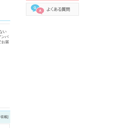
ない
アンパ
でお届
を収載]