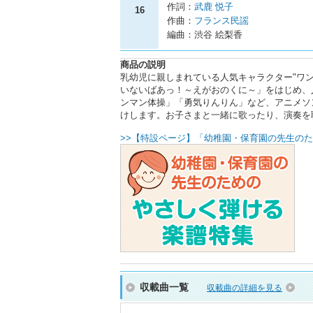
作詞：
武鹿 悦子
16
作曲：
フランス民謡
編曲：渋谷 絵梨香
商品の説明
乳幼児に親しまれている人気キャラクター"ワ
いないばあっ！～えがおのくに～」をはじめ、
ンマン体操」「勇気りんりん」など、アニメソ
けします。お子さまと一緒に歌ったり、演奏を
>>【特設ページ】「幼稚園・保育園の先生のた
収載曲一覧
収載曲の詳細を見る