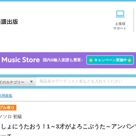
お客様
サポート
★
★
国内&輸入楽譜も豊富♪
キャンペーン実施中
てのカテゴリー
供用曲集
プル有り
ノソロ 初級
っしょにうたおう！1～3才がよろこぶうた～アンパン