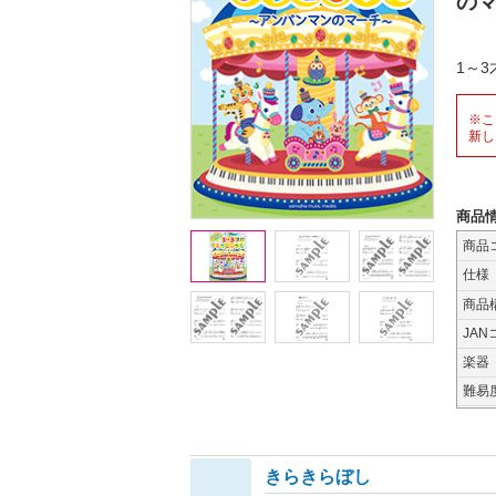
の
1～
※こ
新し
商品
商品
仕様
商品
JAN
楽器
難易
きらきらぼし