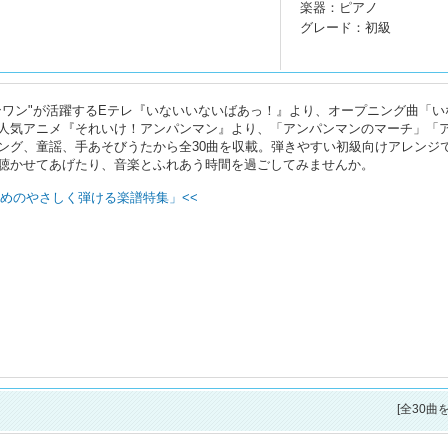
楽器：ピアノ
グレード：初級
ンワン"が活躍するEテレ『いないいないばあっ！』より、オープニング曲「い
人気アニメ『それいけ！アンパンマン』より、「アンパンマンのマーチ」「
ング、童謡、手あそびうたから全30曲を収載。弾きやすい初級向けアレンジ
聴かせてあげたり、音楽とふれあう時間を過ごしてみませんか。
めのやさしく弾ける楽譜特集」<<
[全30曲