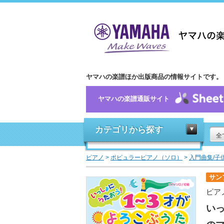
ヤマハの楽譜ほか出版商品の情報サイトです。
ヤマハの楽譜通販サイト
カテゴリから探す
全
ピアノ
>
ポピュラーピアノ（ソロ）
>
入門曲集/子
サン
ピア
い