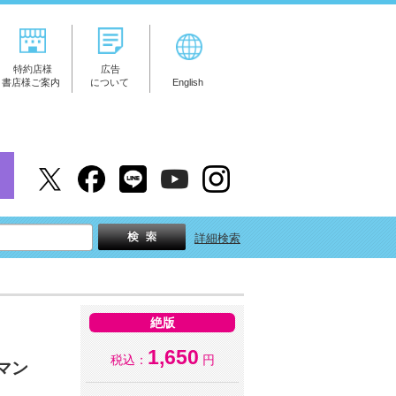
特約店様
広告
書店様ご案内
について
English
詳細検索
絶版
1,650
税込：
円
マン