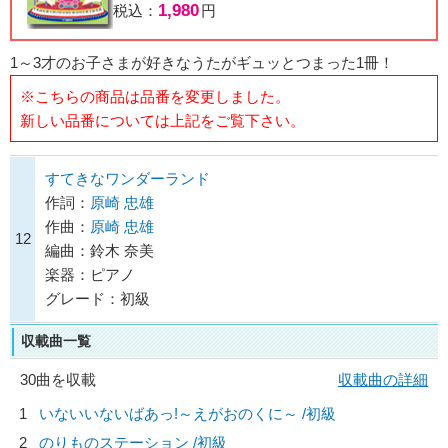
1,980
税込：
円
1～3才のお子さまが好きなうたがギュッとつまった1冊！
※こちらの商品は品番を変更しました。
新しい品番については上記をご覧下さい。
すてきなワンダーランド
作詞：
原崎 忠雄
作曲：
原崎 忠雄
12
編曲：鈴木 奈美
楽器：ピアノ
グレード：初級
収載曲一覧
30曲を収載
収載曲の詳細
1
いないいないばあっ!～えがおのくに～ /初級
2
のりものステーション /初級