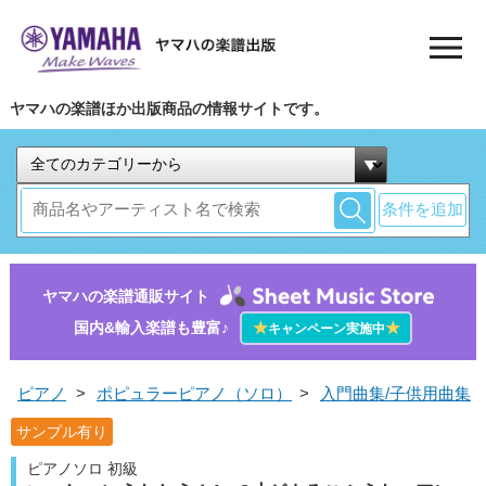
ヤマハの楽譜ほか出版商品の情報サイトです。
条件を追加
ヤマハの楽譜通販サイト
国内&輸入楽譜も豊富♪
★
★
キャンペーン実施中
ピアノ
>
ポピュラーピアノ（ソロ）
>
入門曲集/子供用曲集
サンプル有り
ピアノソロ 初級