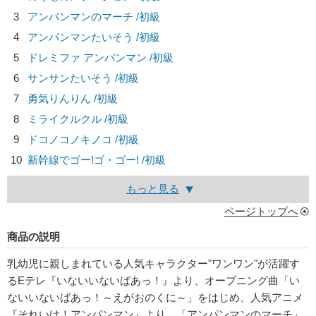
3
アンパンマンのマーチ /初級
4
アンパンマンたいそう /初級
5
ドレミファ アンパンマン /初級
6
サンサンたいそう /初級
7
勇気りんりん /初級
8
ミライクルクル /初級
9
ドコノコノキノコ /初級
10
新幹線でゴー!ゴ・ゴー! /初級
もっと見る
ページトップへ
商品の説明
乳幼児に親しまれている人気キャラクター"ワンワン"が活躍す
るEテレ『いないいないばあっ！』より、オープニング曲「い
ないいないばあっ！～えがおのくに～」をはじめ、人気アニメ
『それいけ！アンパンマン』より、「アンパンマンのマーチ」